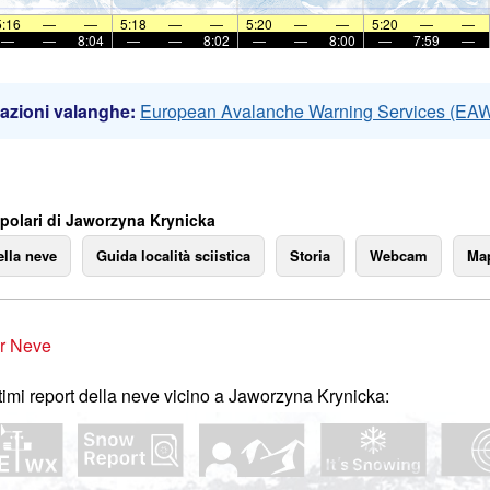
5:16
—
—
5:18
—
—
5:20
—
—
5:20
—
—
—
—
8:04
—
—
8:02
—
—
8:00
—
7:59
—
azioni valanghe:
European Avalanche Warning Services (EA
polari di Jaworzyna Krynicka
ella neve
Guida località sciistica
Storia
Webcam
Map
r Neve
ltimi report della neve vicino a Jaworzyna Krynicka: