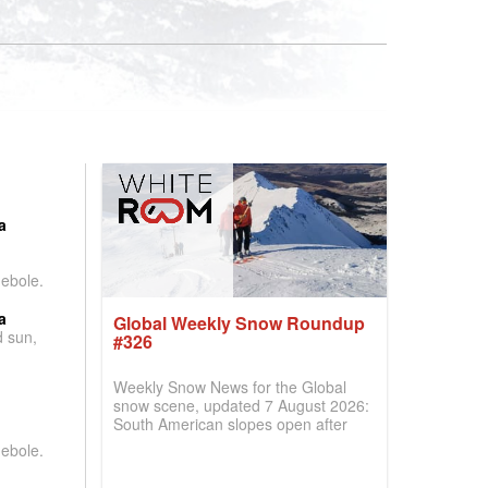
:
a
debole.
a
Global Weekly Snow Roundup
d sun,
#326
Weekly Snow News for the Global
snow scene, updated 7 August 2026:
South American slopes open after
huge snowfalls, New Zealand posts
debole.
best conditions of season so far,
Australian areas open most terrain of