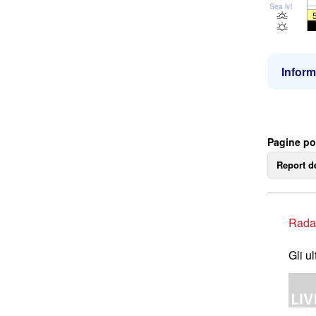
Sea lvl
Inform
Pagine po
Report d
Rada
Gli u