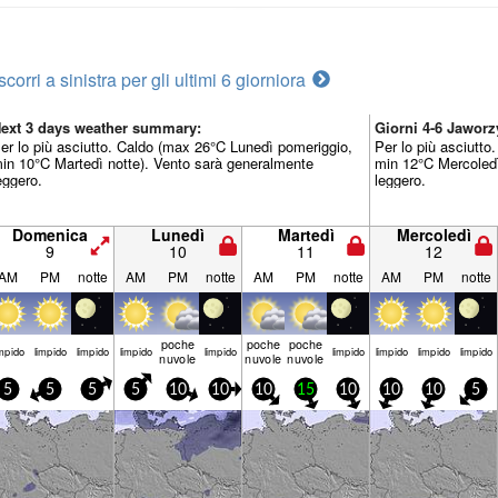
scorri a sinistra per gli ultimi 6 giorni
ora
ext 3 days weather summary:
Giorni 4-6 Jawor
er lo più asciutto. Caldo (max 26°C Lunedì pomeriggio,
Per lo più asciutt
in 10°C Martedì notte). Vento sarà generalmente
min 12°C Mercoledì
eggero.
leggero.
Domenica
Lunedì
Martedì
Mercoledì
9
10
11
12
AM
PM
notte
AM
PM
notte
AM
PM
notte
AM
PM
notte
poche
poche
poche
mp­ido
limp­ido
limp­ido
limp­ido
limp­ido
limp­ido
limp­ido
limp­ido
limp­ido
nuvole
nuvole
nuvole
5
5
5
5
10
10
10
15
10
10
10
5