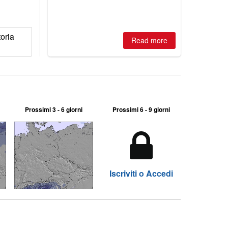
2026, northern hemisphere down to
two outdoor areas still open.
oria
Read more
Prossimi 3 - 6 giorni
Prossimi 6 - 9 giorni
Iscriviti o Accedi