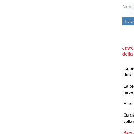
Non c
Invia
Jawor
della
La pr
della
La pr
neve 
Fresh
Quand
volta
Altre 