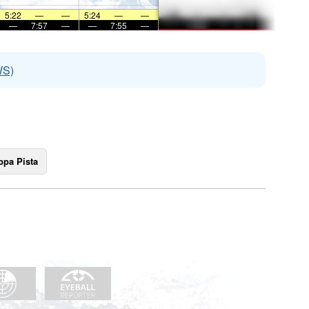
5:22
—
—
5:24
—
—
—
7:57
—
—
7:55
—
WS)
pa Pista