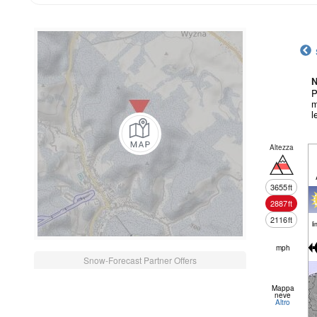
N
P
m
l
Altezza
3655
ft
2887
ft
2116
ft
li
mph
Snow-Forecast Partner Offers
Mappa
neve
Altro