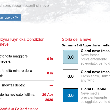
i sono report recenti di neve
 un report
zyna Krynicka Condizioni
Storia della neve
 neve
Settimana 2 di August ha in media
Giorni neve fresc
Neve fresca,
ofondità maggiore
0.0
0
in
prevalentemente
 neve é:
soleggiato, vento 
ofondità minore della
Giorni neve fresc
0
in
0.0
é:
Fresh snow, limite
any wind.
 snowfall depth:
—
Giorni Bluebird
Neve media,
o ha nevicato l'ultima
20 Apr
0.0
prevalentemente
?
2026
soleggiato, vento 
località in
Poland
stanno