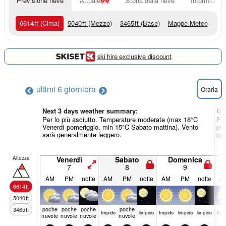
Previsione neve
Attuale
Storia della neve
Informazioni
6614
ft
(Cima)
5040
ft
(Mezzo)
3465
ft
(Base)
Mappe Meteo
ski hire exclusive discount
ultimi 6 giorni
ora
Oraria
Next 3 days weather summary:
Gi
Per lo più asciutto. Temperature moderate (max 18°C
Per
Venerdì pomeriggio, min 15°C Sabato mattina). Vento
pom
sarà generalmente leggero.
gen
Altezza
Venerdì
Sabato
Domenica
7
8
9
AM
PM
notte
AM
PM
notte
AM
PM
notte
A
6614
ft
5040
ft
poche
poche
poche
poche
3465
ft
limp­ido
limp­ido
limp­ido
limp­ido
limp­ido
limp­
nuvole
nuvole
nuvole
nuvole