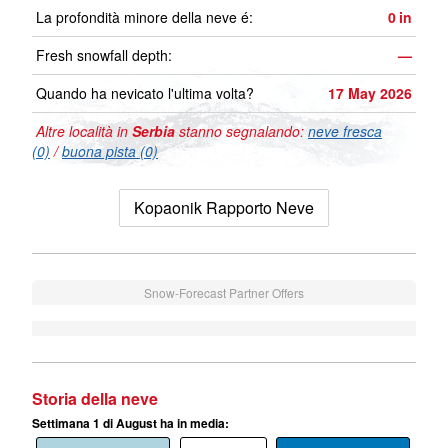
La profondità minore della neve é:
0
in
Fresh snowfall depth:
—
Quando ha nevicato l'ultima volta?
17 May 2026
Altre località in
Serbia
stanno segnalando:
neve fresca
(0)
/
buona pista (0)
Kopaonik Rapporto Neve
Snow-Forecast Partner Offers
Storia della neve
Settimana 1 di August ha in media: