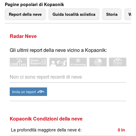
Pagine popolari di Kopaonik
Report della neve
Guida località sciistica
Storia
We
Radar Neve
Gli ultimi report della neve vicino a Kopaonik:
Non ci sono report recenti di neve
Invia un report
Kopaonik Condizioni della neve
La profondità maggiore della neve é:
0
in