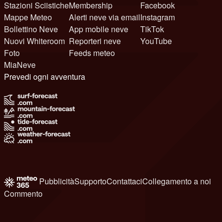
Stazioni Sciistiche
Membership
Facebook
Mappe Meteo
Alerti neve via email
Instagram
Bollettino Neve
App mobile neve
TikTok
Nuovi Whiteroom
Reporteri neve
YouTube
Foto
Feeds meteo
MiaNeve
Prevedi ogni avventura
Pubblicità
Supporto
Contattaci
Collegamento a noi
Commento