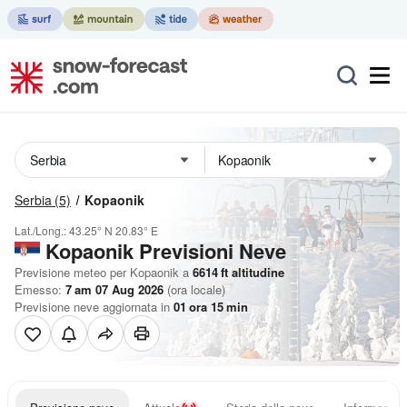
Serbia
(5)
Kopaonik
Lat./Long.:
43.25° N
20.83° E
Kopaonik Previsioni Neve
Previsione meteo per Kopaonik a
6614
ft
altitudine
Emesso:
7 am 07 Aug 2026
(ora locale)
Previsione neve aggiornata in
01
ora
15
min