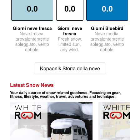
0.0
0.0
0.0
Giorni neve fresca
Giorni neve
Giorni Bluebird
Neve fresca,
fresca
Neve media,
prevalentemente
Fresh snow,
prevalentemente
soleggiato, vento
limited sun,
soleggiato, vento
debole.
any wind.
debole.
Kopaonik Storia della neve