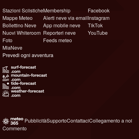
Stazioni Sciistiche
Membership
Facebook
Mappe Meteo
Alerti neve via email
Instagram
Bollettino Neve
App mobile neve
TikTok
Nuovi Whiteroom
Reporteri neve
YouTube
Foto
Feeds meteo
MiaNeve
Prevedi ogni avventura
Pubblicità
Supporto
Contattaci
Collegamento a noi
Commento