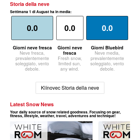
Storia della neve
Settimana 1 di August ha in media:
0.0
0.0
0.0
Giorni neve fresca
Giorni neve
Giorni Bluebird
Neve fresca,
fresca
Neve media,
prevalentemente
Fresh snow,
prevalentemente
soleggiato, vento
limited sun,
soleggiato, vento
debole.
any wind.
debole.
Klínovec Storia della neve