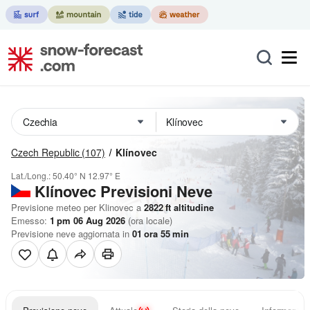
Czech Republic
(107)
Klínovec
Lat./Long.:
50.40° N
12.97° E
Klínovec Previsioni Neve
Previsione meteo per Klinovec a
2822
ft
altitudine
Emesso:
1 pm 06 Aug 2026
(ora locale)
Previsione neve aggiornata in
01
ora
55
min