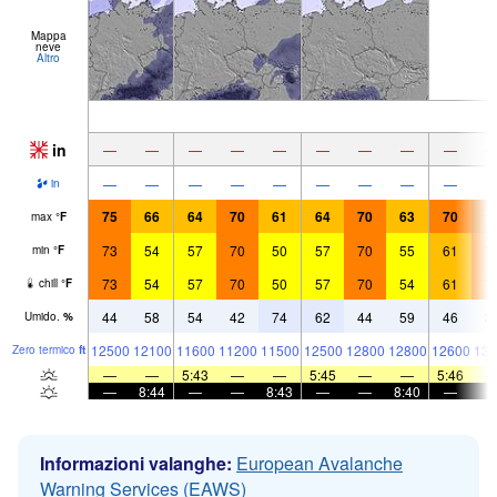
Mappa
neve
Altro
in
—
—
—
—
—
—
—
—
—
—
—
—
—
—
—
—
—
—
in
75
66
64
70
61
64
70
63
70
7
max
°
F
73
54
57
70
50
57
70
55
61
7
min
°
F
73
54
57
70
50
57
70
54
61
7
chill
°
F
44
58
54
42
74
62
44
59
46
3
Umido.
%
12500
12100
11600
11200
11500
12500
12800
12800
12600
131
Zero termico
ft
—
—
5:43
—
—
5:45
—
—
5:46
—
8:44
—
—
8:43
—
—
8:40
—
Informazioni valanghe:
European Avalanche
Warning Services (EAWS)