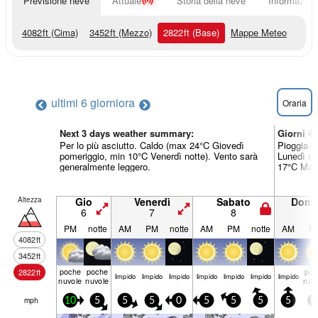
Previsione neve
Attuale
Storia della neve
Informazioni
4082
ft
(Cima)
3452
ft
(Mezzo)
2822
ft
(Base)
Mappe Meteo
ultimi 6 giorni
ora
Oraria
Next 3 days weather summary:
Giorni 4
Per lo più asciutto. Caldo (max 24°C Giovedì
Pioggia l
pomeriggio, min 10°C Venerdì notte). Vento sarà
Lunedì no
generalmente leggero.
17°C Mart
Altezza
Gio
Venerdì
Sabato
Dome
6
7
8
9
PM
notte
AM
PM
notte
AM
PM
notte
AM
P
4082
ft
3452
ft
poche
poche
poc
2822
ft
limp­ido
limp­ido
limp­ido
limp­ido
limp­ido
limp­ido
limp­ido
nuvole
nuvole
nuv
mph
10
5
5
5
0
5
5
5
5
5