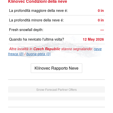
Klínovec Condizioni della neve
La profondità maggiore della neve é:
0
in
La profondità minore della neve é:
0
in
Fresh snowfall depth:
—
Quando ha nevicato l'ultima volta?
12 May 2026
Altre località in
Czech Republic
stanno segnalando:
neve
fresca (0)
/
buona pista (0)
Klínovec Rapporto Neve
Snow-Forecast Partner Offers