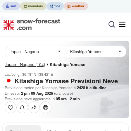
Japan - Nagano
(104)
Kitashiga Yomase
Lat./Long.:
36.78° N
138.42° E
Kitashiga Yomase Previsioni Neve
Previsione meteo per Kitashiga Yomase a
2428
ft
altitudine
Emesso:
2 pm 09 Aug 2026
(ora locale)
Previsione neve aggiornata in
05
ora
12
min