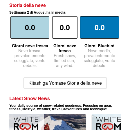
Storia della neve
Settimana 2 di August ha in media:
0.0
0.0
0.0
Giorni neve fresca
Giorni neve
Giorni Bluebird
Neve fresca,
fresca
Neve media,
prevalentemente
Fresh snow,
prevalentemente
soleggiato, vento
limited sun,
soleggiato, vento
debole.
any wind.
debole.
Kitashiga Yomase Storia della neve