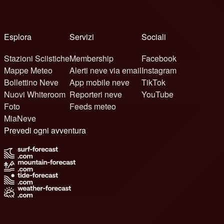
Esplora
Servizi
Sociali
Stazioni Sciistiche
Membership
Facebook
Mappe Meteo
Alerti neve via email
Instagram
Bollettino Neve
App mobile neve
TikTok
Nuovi Whiteroom
Reporteri neve
YouTube
Foto
Feeds meteo
MiaNeve
Prevedi ogni avventura