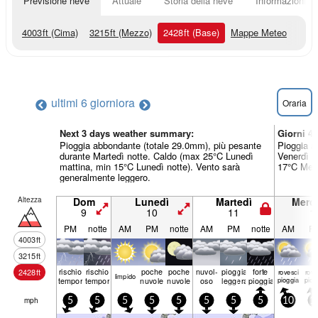
Previsione neve
Attuale
Storia della neve
Informazioni sul
4003
ft
(Cima)
3215
ft
(Mezzo)
2428
ft
(Base)
Mappe Meteo
ultimi 6 giorni
ora
Oraria
Next 3 days weather summary:
Giorni 4
Pioggia abbondante (totale 29.0mm), più pesante
Pioggia a
durante Martedì notte. Caldo (max 25°C Lunedì
Venerdì m
mattina, min 15°C Lunedì notte). Vento sarà
17°C Merc
generalmente leggero.
Altezza
Dom
Lunedì
Martedì
Merco
9
10
11
1
PM
notte
AM
PM
notte
AM
PM
notte
AM
P
4003
ft
3215
ft
rischio
rischio
poche
poche
nuvol-
pioggia
forte
2428
ft
rovesci
rove
limp­ido
temporale
temporale
nuvole
nuvole
oso
leggera
pioggia
pioggia
piog
mph
5
5
5
5
5
5
5
5
10
1