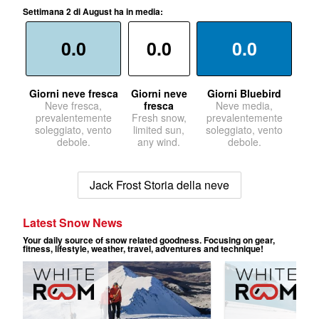
Settimana 2 di August ha in media:
0.0
0.0
0.0
Giorni neve fresca
Giorni neve
Giorni Bluebird
Neve fresca,
fresca
Neve media,
prevalentemente
Fresh snow,
prevalentemente
soleggiato, vento
limited sun,
soleggiato, vento
debole.
any wind.
debole.
Jack Frost Storia della neve