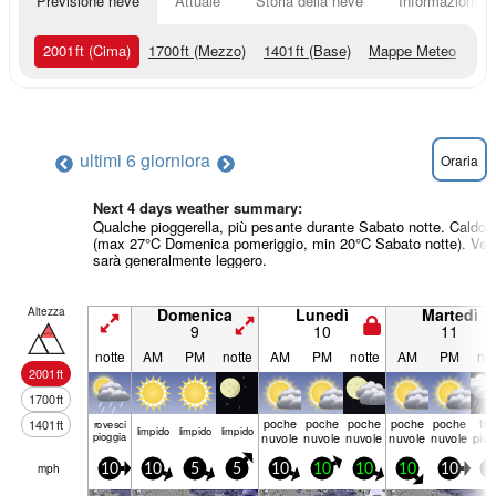
Previsione neve
Attuale
Storia della neve
Informazioni sul
2001
ft
(Cima)
1700
ft
(Mezzo)
1401
ft
(Base)
Mappe Meteo
ultimi 6 giorni
ora
Oraria
Next 4 days weather summary:
Qualche pioggerella, più pesante durante Sabato notte. Caldo
(max 27°C Domenica pomeriggio, min 20°C Sabato notte). Ven
sarà generalmente leggero.
Altezza
Domenica
Lunedì
Martedì
9
10
11
notte
AM
PM
notte
AM
PM
notte
AM
PM
not
2001
ft
1700
ft
poche
poche
poche
poche
poche
for
1401
ft
rovesci
limp­ido
limp­ido
limp­ido
pioggia
nuvole
nuvole
nuvole
nuvole
nuvole
piog
mph
10
10
5
5
10
10
10
10
10
1