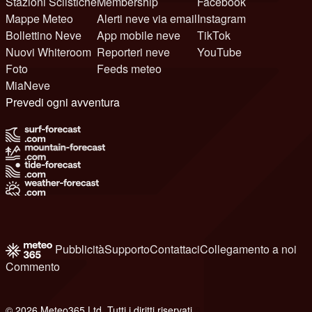
Stazioni Sciistiche
Membership
Facebook
Mappe Meteo
Alerti neve via email
Instagram
Bollettino Neve
App mobile neve
TikTok
Nuovi Whiteroom
Reporteri neve
YouTube
Foto
Feeds meteo
MiaNeve
Prevedi ogni avventura
Pubblicità
Supporto
Contattaci
Collegamento a noi
Commento
© 2026 Meteo365 Ltd. Tutti i diritti riservati
8