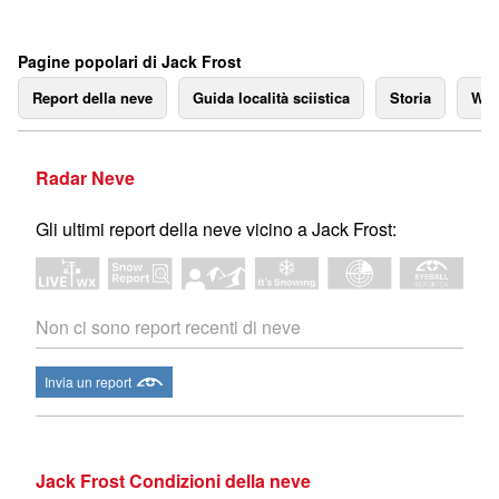
Pagine popolari di Jack Frost
Report della neve
Guida località sciistica
Storia
We
Radar Neve
Gli ultimi report della neve vicino a Jack Frost:
Non ci sono report recenti di neve
Invia un report
Jack Frost Condizioni della neve