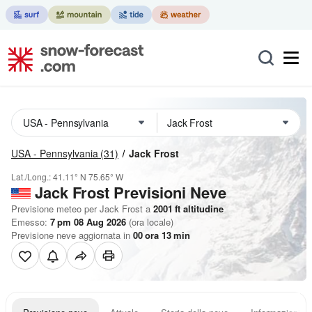
USA - Pennsylvania
(31)
Jack Frost
Lat./Long.:
41.11° N
75.65° W
Jack Frost Previsioni Neve
Previsione meteo per Jack Frost a
2001
ft
altitudine
Emesso:
7 pm 08 Aug 2026
(ora locale)
Previsione neve aggiornata in
00
ora
13
min