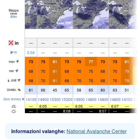
Mappa
neve
Altro
in
—
—
—
—
—
—
—
—
—
0.
0.04
—
—
—
—
—
—
—
—
in
73
75
81
73
75
77
73
73
81
7
max
°
F
68
70
81
68
70
75
68
70
79
6
min
°
F
68
70
81
68
70
75
68
70
79
6
chill
°
F
81
66
45
65
58
65
80
63
51
9
Umido.
%
14100
14900
15300
15300
13900
14800
14800
14800
14100
138
Zero termico
ft
—
6:05
—
—
6:05
—
—
6:07
—
—
—
—
8:08
—
—
8:07
—
—
8:
Informazioni valanghe:
National Avalanche Center