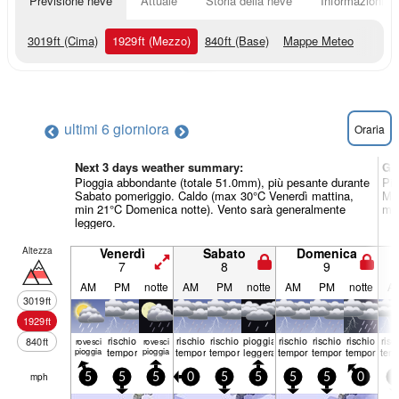
Previsione neve
Attuale
Storia della neve
Informazioni sul
3019
ft
(Cima)
1929
ft
(Mezzo)
840
ft
(Base)
Mappe Meteo
ultimi 6 giorni
ora
Oraria
Next 3 days weather summary:
Gi
Pioggia abbondante (totale 51.0mm), più pesante durante
Pio
Sabato pomeriggio. Caldo (max 30°C Venerdì mattina,
Mar
min 21°C Domenica notte). Vento sarà generalmente
min
leggero.
Altezza
Venerdì
Sabato
Domenica
7
8
9
AM
PM
notte
AM
PM
notte
AM
PM
notte
A
3019
ft
1929
ft
rischio
rischio
rischio
pioggia
rischio
rischio
rischio
risc
840
ft
rovesci
rovesci
pioggia
temporale
pioggia
temporale
temporale
leggera
temporale
temporale
temporale
tem
mph
5
5
5
0
5
5
5
5
0
5