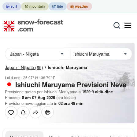
Japan - Niigata
(65)
Ishiuchi Maruyama
Lat./Long.:
36.97° N
138.79° E
Ishiuchi Maruyama Previsioni Neve
Previsione meteo per Ishiuchi Maruyama a
1929
ft
altitudine
Emesso:
8 am 07 Aug 2026
(ora locale)
Previsione neve aggiornata in
02
ora
49
min