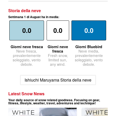
Storia della neve
Settimana 1 di August ha in media:
0.0
0.0
0.0
Giorni neve fresca
Giorni neve
Giorni Bluebird
Neve fresca,
fresca
Neve media,
prevalentemente
Fresh snow,
prevalentemente
soleggiato, vento
limited sun,
soleggiato, vento
debole.
any wind.
debole.
Ishiuchi Maruyama Storia della neve