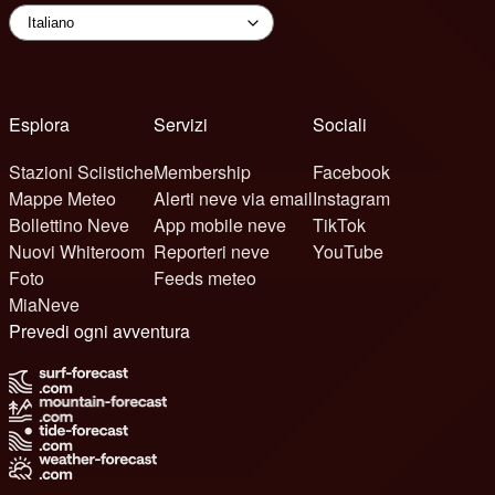
Esplora
Servizi
Sociali
Stazioni Sciistiche
Membership
Facebook
Mappe Meteo
Alerti neve via email
Instagram
Bollettino Neve
App mobile neve
TikTok
Nuovi Whiteroom
Reporteri neve
YouTube
Foto
Feeds meteo
MiaNeve
Prevedi ogni avventura