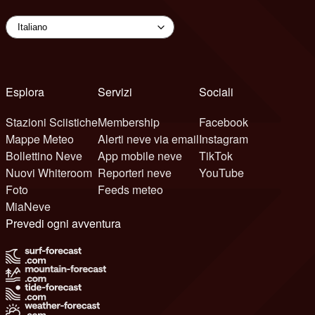
Esplora
Servizi
Sociali
Stazioni Sciistiche
Membership
Facebook
Mappe Meteo
Alerti neve via email
Instagram
Bollettino Neve
App mobile neve
TikTok
Nuovi Whiteroom
Reporteri neve
YouTube
Foto
Feeds meteo
MiaNeve
Prevedi ogni avventura