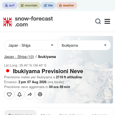
Japan - Shiga
(10)
Ibukiyama
Lat./Long.:
35.40° N
136.40° E
Ibukiyama Previsioni Neve
Previsione meteo per Ibukiyama a
2116
ft
altitudine
Emesso:
2 pm 07 Aug 2026
(ora locale)
Previsione neve aggiornata in
04
ora
49
min