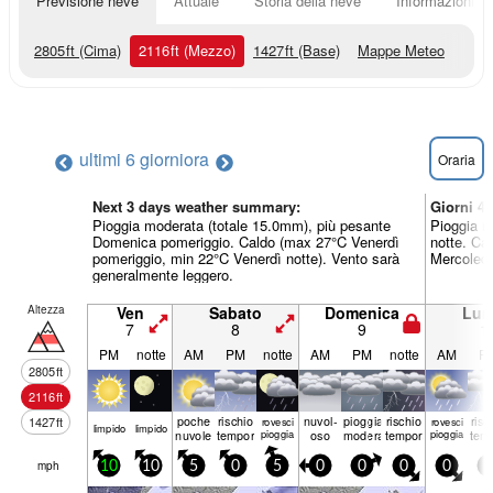
Previsione neve
Attuale
Storia della neve
Informazioni sul
2805
ft
(Cima)
2116
ft
(Mezzo)
1427
ft
(Base)
Mappe Meteo
ultimi 6 giorni
ora
Oraria
Next 3 days weather summary:
Giorni 4
Pioggia moderata (totale 15.0mm), più pesante
Pioggia m
Domenica pomeriggio. Caldo (max 27°C Venerdì
notte. Ca
pomeriggio, min 22°C Venerdì notte). Vento sarà
Mercoledì 
generalmente leggero.
Altezza
Ven
Sabato
Domenica
Lun
7
8
9
1
PM
notte
AM
PM
notte
AM
PM
notte
AM
P
2805
ft
2116
ft
poche
rischio
nuvol-
pioggia
rischio
risc
1427
ft
rovesci
rovesci
limp­ido
limp­ido
nuvole
temporale
pioggia
oso
moderata
temporale
pioggia
tem
mph
10
10
5
0
5
0
0
0
0
5