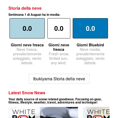
Storia della neve
Settimana 1 di August ha in media:
0.0
0.0
0.0
Giorni neve fresca
Giorni neve
Giorni Bluebird
Neve fresca,
fresca
Neve media,
prevalentemente
Fresh snow,
prevalentemente
soleggiato, vento
limited sun,
soleggiato, vento
debole.
any wind.
debole.
Ibukiyama Storia della neve