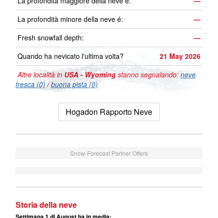
La profondità maggiore della neve é:
—
La profondità minore della neve é:
—
Fresh snowfall depth:
—
Quando ha nevicato l'ultima volta?
21 May 2026
Altre località in
USA - Wyoming
stanno segnalando:
neve
fresca (0)
/
buona pista (0)
Hogadon Rapporto Neve
Snow-Forecast Partner Offers
Storia della neve
Settimana 1 di August ha in media: