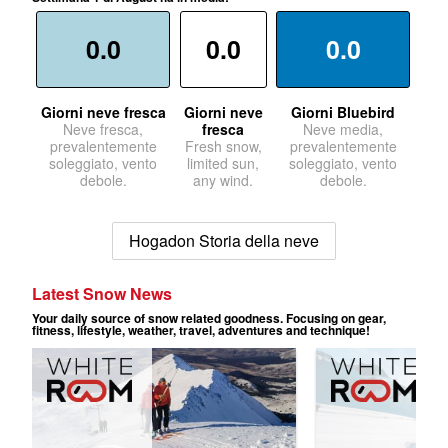
0.0
0.0
0.0
Giorni neve fresca
Giorni neve
Giorni Bluebird
Neve fresca,
fresca
Neve media,
prevalentemente
Fresh snow,
prevalentemente
soleggiato, vento
limited sun,
soleggiato, vento
debole.
any wind.
debole.
Hogadon Storia della neve