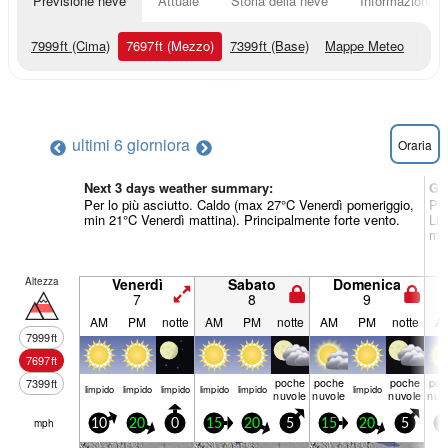
Previsione neve
Attuale
Storia della neve
Informazioni sul
7999
ft
(Cima)
7697
ft
(Mezzo)
7399
ft
(Base)
Mappe Meteo
ultimi 6 giorni
ora
Oraria
Next 3 days weather summary:
Gi
Per lo più asciutto. Caldo (max 27°C Venerdì pomeriggio,
Pio
min 21°C Venerdì mattina). Principalmente forte vento.
Lun
min
Altezza
Venerdì
Sabato
Domenica
7
8
9
AM
PM
notte
AM
PM
notte
AM
PM
notte
A
7999
ft
7697
ft
poche
poche
poche
poc
7399
ft
limp­ido
limp­ido
limp­ido
limp­ido
limp­ido
limp­ido
nuvole
nuvole
nuvole
nuv
mph
10
20
0
15
20
5
15
20
5
1