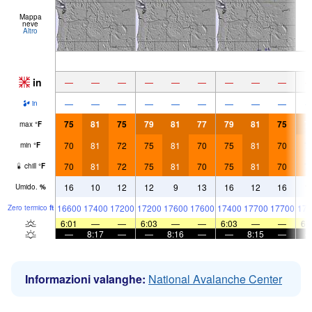
Mappa
neve
Altro
in
—
—
—
—
—
—
—
—
—
—
—
—
—
—
—
—
—
—
in
75
81
75
79
81
77
79
81
75
7
max
°
F
70
81
72
75
81
70
75
81
70
7
min
°
F
70
81
72
75
81
70
75
81
70
7
chill
°
F
16
10
12
12
9
13
16
12
16
1
Umido.
%
16600
17400
17200
17200
17600
17600
17400
17700
17700
176
Zero termico
ft
6:01
—
—
6:03
—
—
6:03
—
—
6:
—
8:17
—
—
8:16
—
—
8:15
—
Informazioni valanghe:
National Avalanche Center