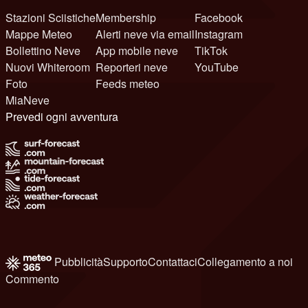
Stazioni Sciistiche
Membership
Facebook
Mappe Meteo
Alerti neve via email
Instagram
Bollettino Neve
App mobile neve
TikTok
Nuovi Whiteroom
Reporteri neve
YouTube
Foto
Feeds meteo
MiaNeve
Prevedi ogni avventura
Pubblicità
Supporto
Contattaci
Collegamento a noi
Commento