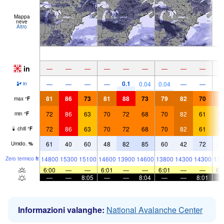
Mappa
neve
Altro
in
—
—
—
—
—
—
—
—
—
0.1
—
—
—
—
0.04
0.04
—
—
in
81
86
73
81
88
73
79
82
70
7
max
°
F
72
86
63
70
72
68
70
82
61
6
min
°
F
72
86
63
70
72
68
70
82
61
6
chill
°
F
61
40
60
48
82
85
60
42
72
4
Umido.
%
14800
15300
15100
14600
13900
14600
13800
14300
14300
131
Zero termico
ft
6:00
—
—
6:01
—
—
6:01
—
—
6:
—
—
8:05
—
—
8:04
—
—
8:01
Informazioni valanghe:
National Avalanche Center