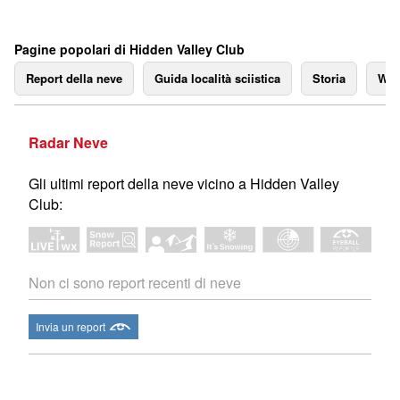
Pagine popolari di Hidden Valley Club
Report della neve
Guida località sciistica
Storia
We
Radar Neve
Gli ultimi report della neve vicino a Hidden Valley
Club:
Non ci sono report recenti di neve
Invia un report