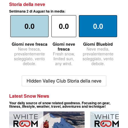
Storia della neve
Settimana 2 di August ha in media:
0.0
0.0
0.0
Giorni neve fresca
Giorni neve
Giorni Bluebird
Neve fresca,
fresca
Neve media,
prevalentemente
Fresh snow,
prevalentemente
soleggiato, vento
limited sun,
soleggiato, vento
debole.
any wind.
debole.
Hidden Valley Club Storia della neve