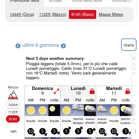
Previsione neve
Attuale
Storia della neve
Informazioni sul
1434
ft
(Cima)
1122
ft
(Mezzo)
814
ft
(Base)
Mappe Meteo
ultimi 6 giorni
ora
Oraria
Next 3 days weather summary:
Gi
Pioggia leggera (totale 5.0mm), per lo più che cade
Qua
Lunedì pomeriggio. Caldo (max 31°C Lunedì pomeriggio,
Cal
min 16°C Martedì notte). Vento sarà generalmente
not
leggero.
Altezza
Domenica
Lunedì
Martedì
9
10
11
AM
PM
notte
AM
PM
notte
AM
PM
notte
A
1434
ft
1122
ft
rischio
poche
poc
814
ft
rovesci
rovesci
limp­ido
limp­ido
limp­ido
limp­ido
limp­ido
temporale
pioggia
pioggia
nuvole
nuv
mph
10
5
5
5
5
5
10
10
5
5