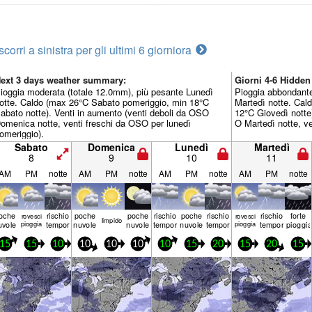
scorri a sinistra per gli ultimi 6 giorni
ora
ext 3 days weather summary:
Giorni 4-6 Hidde
ioggia moderata (totale 12.0mm), più pesante Lunedì
Pioggia abbondante
otte. Caldo (max 26°C Sabato pomeriggio, min 18°C
Martedì notte. Cal
abato notte). Venti in aumento (venti deboli da OSO
12°C Giovedì notte)
omenica notte, venti freschi da OSO per lunedì
O Martedì notte, ve
omeriggio).
Sabato
Domenica
Lunedì
Martedì
8
9
10
11
AM
PM
notte
AM
PM
notte
AM
PM
notte
AM
PM
notte
oche
rischio
poche
poche
rischio
poche
rischio
rischio
forte
rovesci
rovesci
limp­ido
uvole
pioggia
temporale
nuvole
nuvole
temporale
nuvole
temporale
pioggia
temporale
pioggia
15
15
10
10
10
10
10
15
20
15
20
15