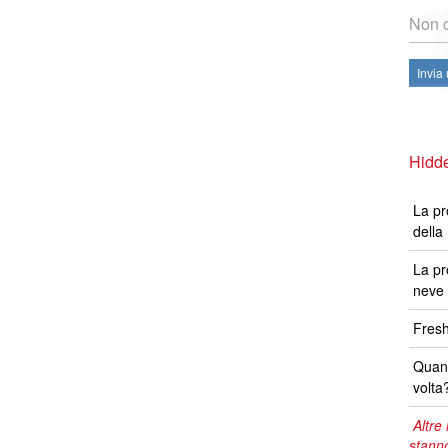
Non c
Invia
Hidde
La pr
della
La pr
neve 
Fresh
Quand
volta
Altre 
stann