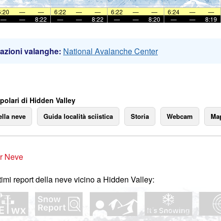
6:20
—
—
6:22
—
—
6:22
—
—
6:24
—
—
—
—
8:22
—
—
8:22
—
—
8:20
—
—
8:19
azioni valanghe:
National Avalanche Center
polari di Hidden Valley
ella neve
Guida località sciistica
Storia
Webcam
Map
r Neve
ltimi report della neve vicino a Hidden Valley: