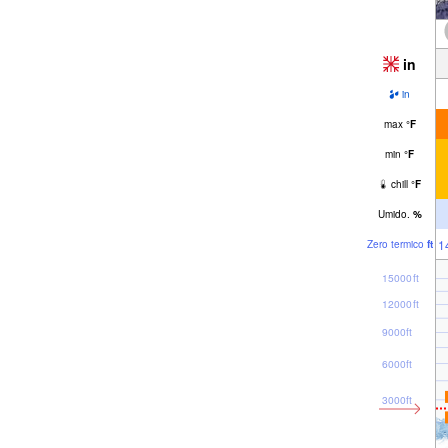
in
in
max
°
F
min
°
F
chill
°
F
Umido.
%
1
Zero termico
ft
15000ft
12000ft
9000ft
6000ft
3000ft