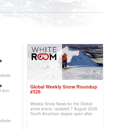
:
a
debole.
a
Global Weekly Snow Roundup
d sun,
#326
Weekly Snow News for the Global
snow scene, updated 7 August 2026:
South American slopes open after
huge snowfalls, New Zealand posts
debole.
best conditions of season so far,
Australian areas open most terrain of