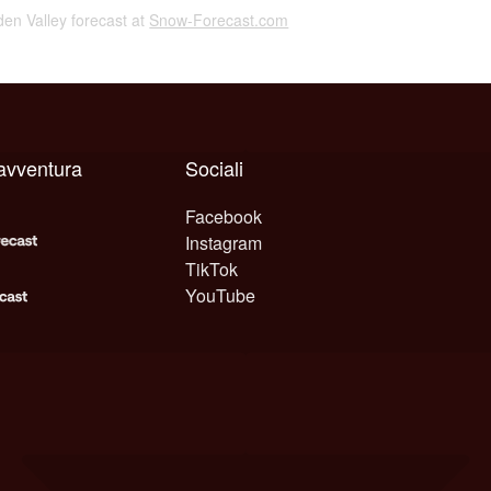
dden Valley forecast at
Snow-Forecast.com
avventura
Sociali
Facebook
Instagram
TikTok
YouTube