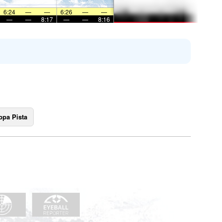
6:24
—
—
6:26
—
—
—
—
8:17
—
—
8:16
pa Pista