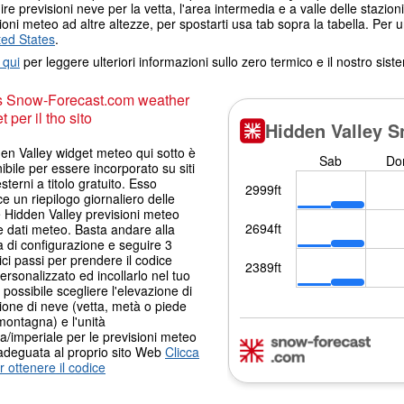
nire previsioni neve per la vetta, l'area intermedia e a valle delle stazioni
ioni meteo ad altre altezze, per spostarti usa tab sopra la tabella. Per 
ted States
.
 qui
per leggere ulteriori informazioni sullo zero termico e il nostro sis
s Snow-Forecast.com weather
 per il tho sito
den Valley widget meteo qui sotto è
ibile per essere incorporato su siti
terni a titolo gratuito. Esso
ce un riepilogo giornaliero delle
 Hidden Valley previsioni meteo
 dati meteo. Basta andare alla
 di configurazione e seguire 3
ci passi per prendere il codice
ersonalizzato ed incollarlo nel tuo
È possibile scegliere l'elevazione di
ione di neve (vetta, metà o piede
montagna) e l'unità
a/imperiale per le previsioni meteo
adeguata al proprio sito Web
Clicca
r ottenere il codice