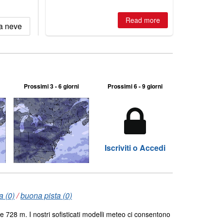
2026, northern hemisphere down to
two outdoor areas still open.
Read more
la neve
Prossimi 3 - 6 giorni
Prossimi 6 - 9 giorni
Iscriviti o Accedi
a (0)
/
buona pista (0)
e 728 m. I nostri sofisticati modelli meteo ci consentono