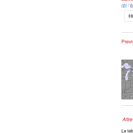
(0)
/
b
H
Previ
Altre
La tab