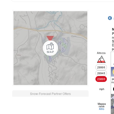
N
P
n
S
D
p
Altezza
2999
ft
2694
ft
p
2389
ft
n
mph
Snow-Forecast Partner Offers
Mappa
neve
Altro