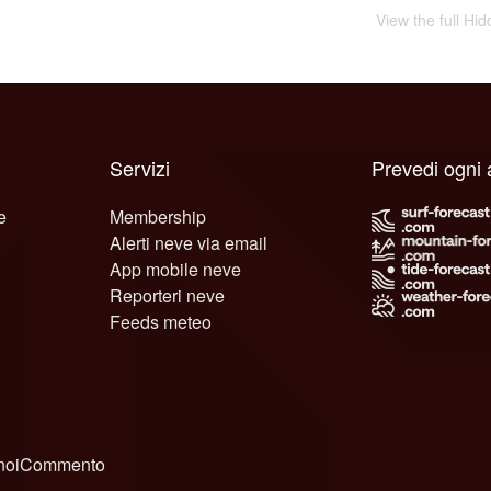
View the full Hi
Servizi
Prevedi ogni 
e
Membership
Alerti neve via email
App mobile neve
Reporteri neve
Feeds meteo
noi
Commento