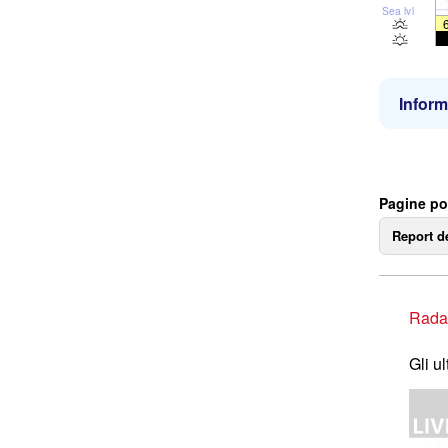
Sea lvl
Inform
Pagine po
Report d
Rada
Gli u