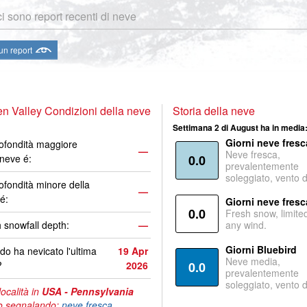
i sono report recenti di neve
 un report
n Valley Condizioni della neve
Storia della neve
Settimana 2 di August ha in media
Giorni neve fresc
ofondità maggiore
—
Neve fresca,
 neve é:
0.0
prevalentemente
soleggiato, vento 
ofondità minore della
—
é:
Giorni neve fresc
0.0
Fresh snow, limite
 snowfall depth:
—
any wind.
Giorni Bluebird
o ha nevicato l'ultima
19 Apr
Neve media,
?
2026
0.0
prevalentemente
soleggiato, vento 
località in
USA - Pennsylvania
o segnalando:
neve fresca