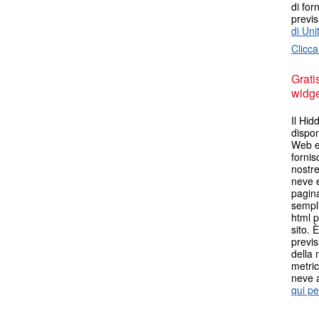
di for
previs
di Uni
Clicca
Grati
widget
Il Hid
dispon
Web es
fornis
nostre
neve e
pagina
sempli
html p
sito. 
previs
della 
metric
neve 
qui pe