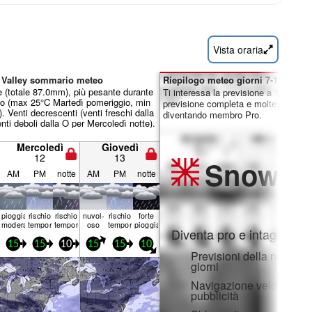
Vista oraria
n Valley sommario meteo
Riepilogo meteo giorni 7-16:
 (totale 87.0mm), più pesante durante
Ti interessa la previsione a 16 giorni
do (max 25°C Martedì pomeriggio, min
previsione completa e molte altre fun
. Venti decrescenti (venti freschi dalla
diventando membro Pro.
nti deboli dalla O per Mercoledì notte).
Mercoledì
Giovedì
12
13
Snow
Pr
AM
PM
notte
AM
PM
notte
pioggia
rischio
rischio
nuvol-
rischio
forte
moderata
temporale
temporale
oso
temporale
pioggia
Diventa pro e intaglia:
15
15
10
15
15
10
Previsioni della neve ora
giorni
Navigazione veloce sen
pubblicità