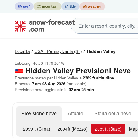
Località
USA - Pennsylvania
(31)
Hidden Valley
Lat./Long.:
40.06° N
79.26° W
Hidden Valley Previsioni Neve
Previsione meteo per Hidden Valley a
2389
ft
altitudine
Emesso:
7 am 08 Aug 2026
(ora locale)
Previsione neve aggiornata in
02
ora
25
min
Previsione neve
Attuale
Storia della neve
2999
ft
(Cima)
2694
ft
(Mezzo)
2389
ft
(Base)
Map