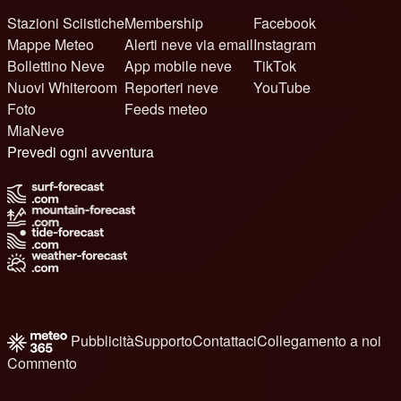
Stazioni Sciistiche
Membership
Facebook
Mappe Meteo
Alerti neve via email
Instagram
Bollettino Neve
App mobile neve
TikTok
Nuovi Whiteroom
Reporteri neve
YouTube
Foto
Feeds meteo
MiaNeve
Prevedi ogni avventura
Pubblicità
Supporto
Contattaci
Collegamento a noi
Commento