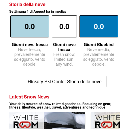
Storia della neve
Settimana 1 di August ha in media:
0.0
0.0
0.0
Giorni neve fresca
Giorni neve
Giorni Bluebird
Neve fresca,
fresca
Neve media,
prevalentemente
Fresh snow,
prevalentemente
soleggiato, vento
limited sun,
soleggiato, vento
debole.
any wind.
debole.
Hickory Ski Center Storia della neve