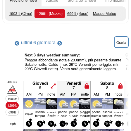
Previsione neve
Attuale
Storia della neve
Informazioni sul
1903
ft
(Cima)
1299
ft
(Mezzo)
699
ft
(Base)
Mappe Meteo
ultimi 6 giorni
ora
Oraria
Next 3 days weather summary:
Gi
Pioggia abbondante (totale 23.0mm), più pesante durante
Pio
Sabato notte. Caldo (max 29°C Venerdì pomeriggio, min
Lun
20°C Giovedì notte). Vento sarà generalmente leggero.
17°
Altezza
Giovedì
Venerdì
Sabato
6
7
8
AM
PM
notte
AM
PM
notte
AM
PM
notte
A
1903
ft
1299
ft
rischio
poche
poche
pioggia
poche
rischio
699
ft
rovesci
rovesci
limp­ido
limp­
temporale
pioggia
nuvole
nuvole
moderata
nuvole
temporale
pioggia
mph
5
5
5
5
5
5
5
10
5
1