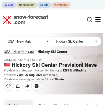
USA - New York
(40)
Hickory Ski Center
Lat./Long.:
43.47° N
73.81° W
Hickory Ski Center Previsioni Neve
Previsione meteo per Hickory Ski Center a
1299
ft
altitudine
Emesso:
7 am 06 Aug 2026
(ora locale)
Previsione neve aggiornata in
05
ora
36
min