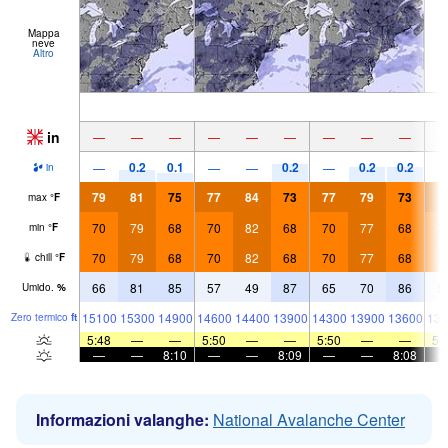
Mappa
neve
Altro
in
—
—
—
—
—
—
—
—
—
0.2
0.1
0.2
0.2
0.2
—
—
—
—
in
79
81
75
77
84
73
77
79
73
7
max
°
F
70
79
68
70
82
68
70
77
68
7
min
°
F
70
79
68
70
82
68
70
77
68
7
chill
°
F
66
81
85
57
49
87
65
70
86
5
Umido.
%
15100
15300
14900
14600
14400
13900
14300
13900
13600
135
Zero termico
ft
5:48
—
—
5:50
—
—
5:50
—
—
5:
—
—
8:10
—
—
8:09
—
—
8:08
Informazioni valanghe:
National Avalanche Center