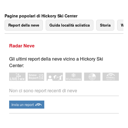
Pagine popolari di Hickory Ski Center
Report della neve
Guida località sciistica
Storia
We
Radar Neve
Gli ultimi report della neve vicino a Hickory Ski
Center:
Non ci sono report recenti di neve
Invia un report