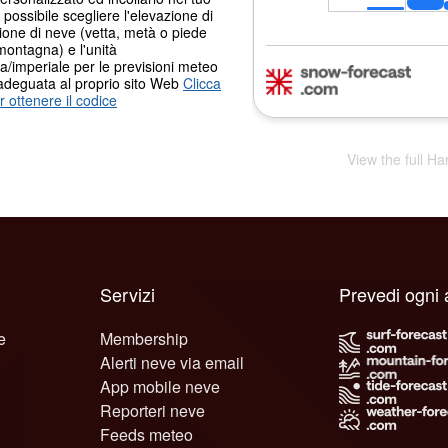
È possibile scegliere l'elevazione di
ione di neve (vetta, metà o piede
montagna) e l'unità
a/imperiale per le previsioni meteo
adeguata al proprio sito Web
Clicca
r ottenere il codice
View the full Ha
Servizi
Prevedi ogni 
e
Membership
Alerti neve via email
App mobile neve
Reporteri neve
Feeds meteo