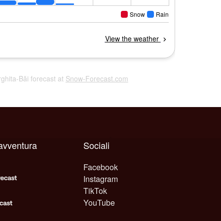
rghita-Băi forecast at
Snow-Forecast.com
avventura
Sociali
Facebook
Instagram
TikTok
YouTube