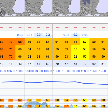
—
—
—
—
—
—
—
—
—
—
—
—
0.3
0.2
0.2
—
—
0.04
0.04
—
0.08
0.04
—
—
68
70
68
66
63
64
61
64
61
57
59
61
68
70
66
64
63
61
59
63
55
54
59
59
68
70
66
64
63
61
59
63
52
50
59
59
40
41
43
47
63
62
70
67
68
70
62
54
3500
13600
13800
13100
13300
13800
13600
13500
13600
12800
12600
12500
68
70
67
65
63
63
60
64
58
55
59
60
70
76
64
69
64
59
64
67
57
61
64
59