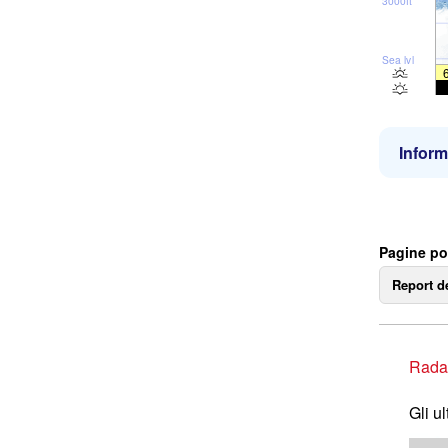
3000ft
Sea lvl
Inform
Pagine po
Report d
Rada
Gli u