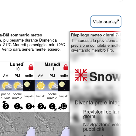
Vista oraria
ita-Băi sommario meteo
Riepilogo meteo giorni 7-16:
a, più pesante durante Domenica
Ti interessa la previsione a 16 giorni
x 21°C Martedì pomeriggio, min 12°C
previsione completa e molte altre fun
 Vento sarà generalmente leggero.
diventando membro Pro.
Lunedì
Martedì
10
11
Snow
Pr
AM
PM
notte
AM
PM
notte
poche
poche
poche
limp­ido
limp­ido
limp­ido
nuvole
nuvole
nuvole
Diventa pro e intaglia:
5
5
5
5
5
10
Previsioni della neve ora
giorni
Navigazione veloce sen
pubblicità