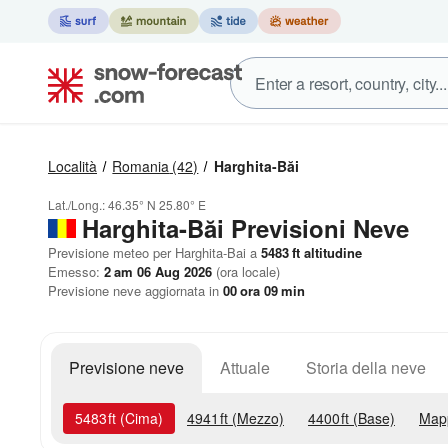
Località
Romania
(42)
Harghita-Băi
Lat./Long.:
46.35° N
25.80° E
Harghita-Băi Previsioni Neve
Previsione meteo per Harghita-Bai a
5483
ft
altitudine
Emesso:
2 am 06 Aug 2026
(ora locale)
Previsione neve aggiornata in
00
ora
09
min
Previsione neve
Attuale
Storia della neve
5483
ft
(Cima)
4941
ft
(Mezzo)
4400
ft
(Base)
Map