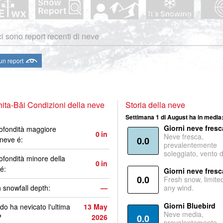
i sono report recenti di neve
 un report
ita-Băi Condizioni della neve
Storia della neve
Settimana 1 di August ha in media
Giorni neve fresc
ofondità maggiore
0
in
Neve fresca,
 neve é:
0.0
prevalentemente
soleggiato, vento 
ofondità minore della
0
in
é:
Giorni neve fresc
0.0
Fresh snow, limite
 snowfall depth:
—
any wind.
Giorni Bluebird
o ha nevicato l'ultima
13 May
Neve media,
?
2026
0.0
prevalentemente