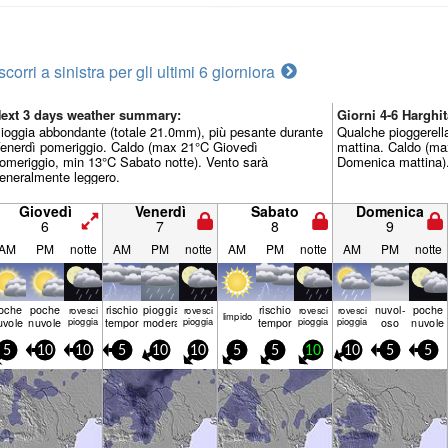
scorri a sinistra per gli ultimi 6 giorni
ora
ext 3 days weather summary:
Giorni 4-6 Hargh
ioggia abbondante (totale 21.0mm), più pesante durante
Qualche pioggerell
enerdì pomeriggio. Caldo (max 21°C Giovedì
mattina. Caldo (ma
omeriggio, min 13°C Sabato notte). Vento sarà
Domenica mattina).
eneralmente leggero.
Giovedì
Venerdì
Sabato
Domenica
6
7
8
9
AM
PM
notte
AM
PM
notte
AM
PM
notte
AM
PM
notte
oche
poche
rischio
pioggia
rischio
nuvol-
poche
rovesci
rovesci
rovesci
rovesci
limp­ido
uvole
nuvole
pioggia
temporale
moderata
pioggia
temporale
pioggia
pioggia
oso
nuvole
5
10
10
5
10
10
5
5
10
10
5
5