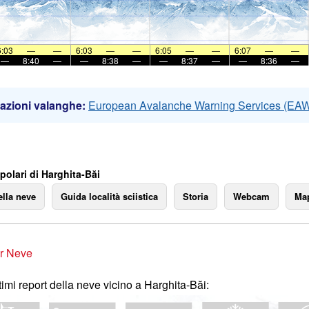
6:03
—
—
6:03
—
—
6:05
—
—
6:07
—
—
—
8:40
—
—
8:38
—
—
8:37
—
—
8:36
—
azioni valanghe:
European Avalanche Warning Services (EA
polari di Harghita-Băi
ella neve
Guida località sciistica
Storia
Webcam
Map
r Neve
ltimi report della neve vicino a Harghita-Băi: