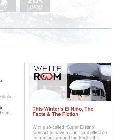
:
a
debole.
a
This Winter’s El Niño, The
d sun,
Facts & The Fiction
With a so-called “Super El Niño”
forecast to have a significant effect on
the regions around the Pacific this