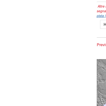
Altre 
segna
pista 
H
Previ