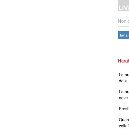
Non c
Invia
Hargh
La pr
della
La pr
neve 
Fresh
Quand
volta