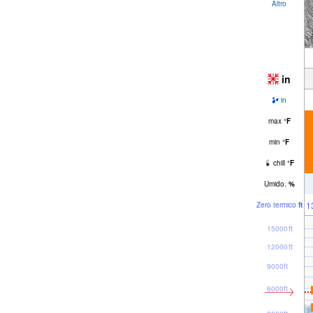
Altro
in
in
max
°
F
min
°
F
chill
°
F
Umido.
%
1
Zero termico
ft
15000ft
12000ft
9000ft
6000ft