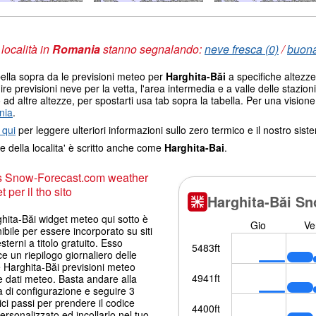
 località in
Romania
stanno segnalando:
neve fresca (0)
/
buona
ella sopra da le previsioni meteo per
Harghita-Băi
a specifiche altezze
nire previsioni neve per la vetta, l'area intermedia e a valle delle stazioni
ad altre altezze, per spostarti usa tab sopra la tabella. Per una visione
nia
.
 qui
per leggere ulteriori informazioni sullo zero termico e il nostro sis
e della localita' è scritto anche come
Harghita-Bai
.
s Snow-Forecast.com weather
 per il tho sito
ghita-Băi widget meteo qui sotto è
ibile per essere incorporato su siti
terni a titolo gratuito. Esso
ce un riepilogo giornaliero delle
 Harghita-Băi previsioni meteo
 dati meteo. Basta andare alla
 di configurazione e seguire 3
ci passi per prendere il codice
ersonalizzato ed incollarlo nel tuo