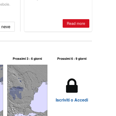
winter, the question skiers are asking
debole.
is simple: book now or wait, and
where are the best odds?
Read more
a neve
Prossimi 3 - 6 giorni
Prossimi 6 - 9 giorni
Iscriviti o Accedi