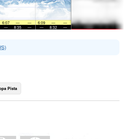
6:07
—
—
6:09
—
—
—
8:35
—
—
8:32
—
WS)
pa Pista