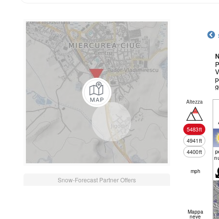
N
P
V
p
g
Altezza
5483
ft
4941
ft
p
4400
ft
n
mph
Snow-Forecast Partner Offers
Mappa
neve