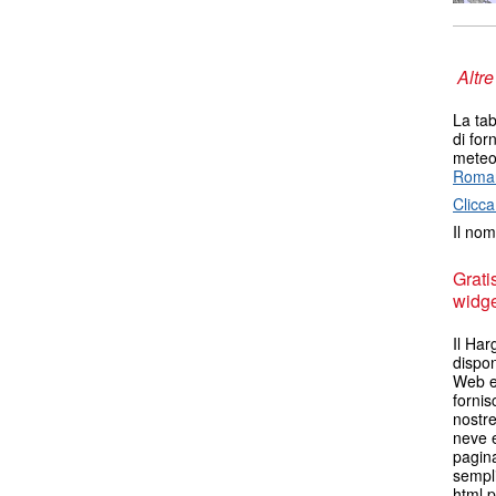
Altre
La tab
di for
meteo 
Roma
Clicca
Il nom
Grati
widget
Il Har
dispon
Web es
fornis
nostre
neve e
pagina
sempli
html p