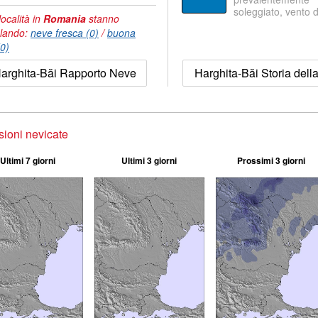
soleggiato, vento 
località in
Romania
stanno
lando:
neve fresca (0)
/
buona
(0)
arghita-Băi Rapporto Neve
Harghita-Băi Storia dell
sioni nevicate
Ultimi 7 giorni
Ultimi 3 giorni
Prossimi 3 giorni