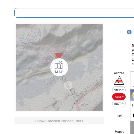
N
P
D
D
s
Altezza
9895
ft
7484
ft
5072
ft
li
mph
Snow-Forecast Partner Offers
Mappa