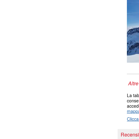
Altre
La tab
consen
accede
mappa
Clicca
Recensio