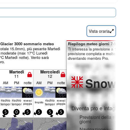
Vista oraria
d Glacier 3000 sommario meteo
Riepilogo meteo giorni 7-16:
totale 15.0mm), più pesante Martedì
Ti interessa la previsione a 16 giorni
e moderate (max 17°C Lunedì
previsione completa e molte altre fun
°C Martedì notte). Vento sarà
diventando membro Pro.
ro.
Martedì
Mercoledì
11
12
Snow
Pr
AM
PM
notte
AM
PM
notte
rischio
rischio
rischio
rovesci
rovesci
limp­ido
temporale
temporale
pioggia
temporale
pioggia
Diventa pro e intaglia:
5
0
5
5
5
5
Previsioni della neve ora
giorni
Navigazione veloce sen