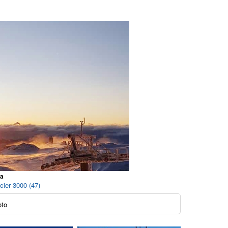
da
acier 3000 (47)
oto