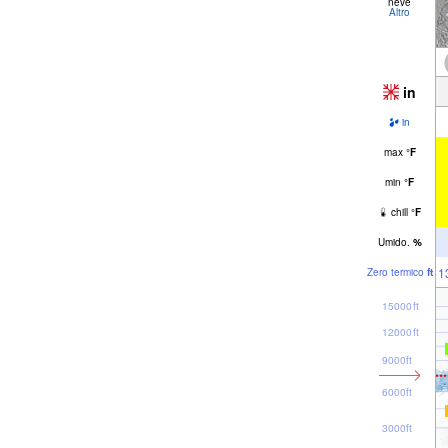
neve
Altro
in
in
max
°
F
min
°
F
chill
°
F
Umido.
%
1
Zero termico
ft
15000ft
12000ft
9000ft
6000ft
3000ft