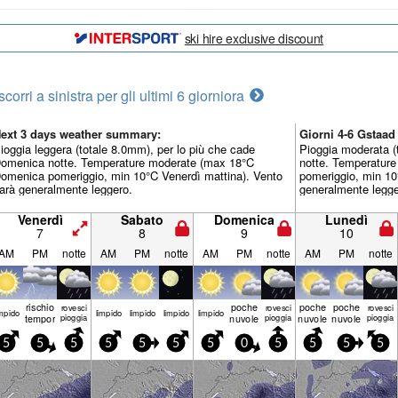
ski hire exclusive discount
scorri a sinistra per gli ultimi 6 giorni
ora
ext 3 days weather summary:
Giorni 4-6 Gstaa
ioggia leggera (totale 8.0mm), per lo più che cade
Pioggia moderata (
omenica notte. Temperature moderate (max 18°C
notte. Temperatur
omenica pomeriggio, min 10°C Venerdì mattina). Vento
pomeriggio, min 10
arà generalmente leggero.
generalmente legge
Venerdì
Sabato
Domenica
Lunedì
7
8
9
10
AM
PM
notte
AM
PM
notte
AM
PM
notte
AM
PM
notte
rischio
poche
poche
poche
rovesci
rovesci
rovesci
mp­ido
limp­ido
limp­ido
limp­ido
limp­ido
temporale
pioggia
nuvole
pioggia
nuvole
nuvole
pioggia
5
5
5
5
5
5
5
0
5
5
5
5