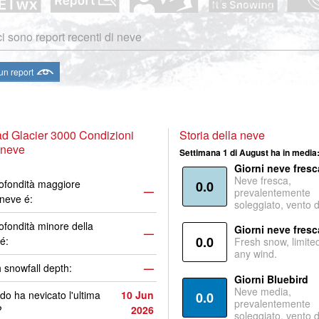
i sono report recenti di neve
 un report
d Glacier 3000 Condizioni
Storia della neve
 neve
Settimana 1 di August ha in media
Giorni neve fresc
Neve fresca,
ofondità maggiore
0.0
—
prevalentemente
 neve é:
soleggiato, vento 
ofondità minore della
Giorni neve fresc
—
0.0
é:
Fresh snow, limite
any wind.
 snowfall depth:
—
Giorni Bluebird
Neve media,
o ha nevicato l'ultima
10 Jun
0.0
prevalentemente
?
2026
soleggiato, vento 