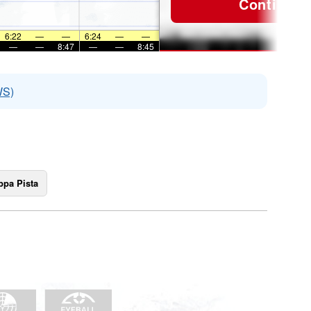
Continua
6:22
—
—
6:24
—
—
—
—
8:47
—
—
8:45
WS)
pa Pista