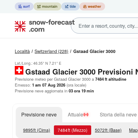
Località
Switzerland
(228)
Gstaad Glacier 3000
Lat./Long.:
46.35° N
7.21° E
Gstaad Glacier 3000 Previsioni 
Previsione meteo per Gstaad Glacier 3000 a
7484
ft
altitudine
Emesso:
1 am 07 Aug 2026
(ora locale)
Previsione neve aggiornata in
03
ora
19
min
Previsione neve
Attuale
Storia della neve
9895
ft
(Cima)
7484
ft
(Mezzo)
5072
ft
(Base)
Map