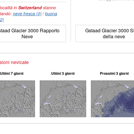
località in
Switzerland
stanno
lando:
neve fresca (0)
/
buona
(2)
taad Glacier 3000 Rapporto
Gstaad Glacier 3000 St
Neve
della neve
sioni nevicate
Ultimi 7 giorni
Ultimi 3 giorni
Prossimi 3 giorni