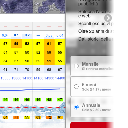
pubblicità
Sblocca l'accesso compl
e web
Sconti esclusivi per i m
—
—
—
—
—
—
Oltre 20 anni di storia d
0.1
0.2
0.04
—
0.08
0.04
Dati storici della neve
57
59
52
57
61
57
54
57
50
52
59
55
54
57
50
52
59
55
Mensile
Si rinnova mensilmente
61
71
70
59
68
67
13800
13800
14100
14100
14300
14400
6 mesi
Solo $ 4.17 / mese
46
46
46
46
48
47
Annuale
Solo $ 2.50 / mese
64
71
55
63
72
61