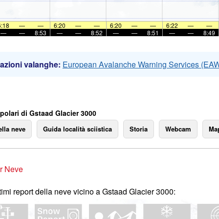
6:18
—
—
6:20
—
—
6:20
—
—
6:22
—
—
—
—
8:53
—
—
8:52
—
—
8:51
—
—
8:49
azioni valanghe:
European Avalanche Warning Services (EA
polari di Gstaad Glacier 3000
ella neve
Guida località sciistica
Storia
Webcam
Map
r Neve
ltimi report della neve vicino a Gstaad Glacier 3000: