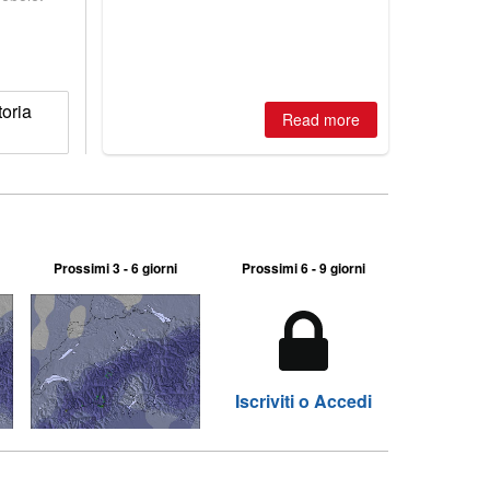
is simple: book now or wait, and
where are the best odds?
oria
Read more
Prossimi 3 - 6 giorni
Prossimi 6 - 9 giorni
Iscriviti o Accedi