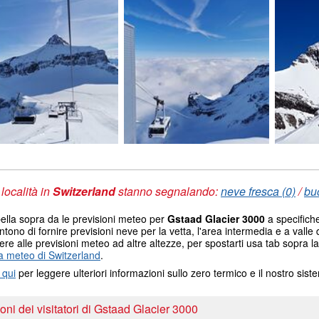
 località in
Switzerland
stanno segnalando:
neve fresca (0)
/
bu
ella sopra da le previsioni meteo per
Gstaad Glacier 3000
a specifiche
tono di fornire previsioni neve per la vetta, l'area intermedia e a valle d
re alle previsioni meteo ad altre altezze, per spostarti usa tab sopra la
 meteo di Switzerland
.
 qui
per leggere ulteriori informazioni sullo zero termico e il nostro sis
ni dei visitatori di Gstaad Glacier 3000