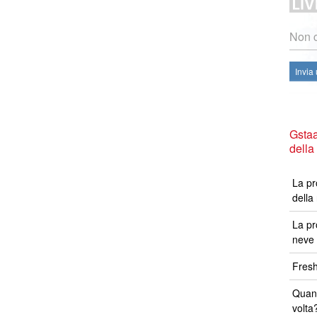
Non c
Invia
Gstaa
della
La pr
della
La pr
neve 
Fresh
Quand
volta