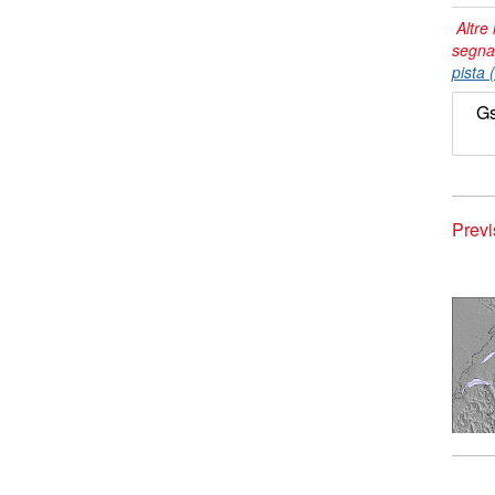
Altre 
segna
pista 
Gs
Previ