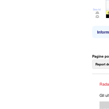
Sea lvl
Inform
Pagine po
Report d
Rada
Gli u