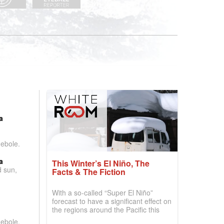
:
a
debole.
a
This Winter’s El Niño, The
d sun,
Facts & The Fiction
With a so-called “Super El Niño”
forecast to have a significant effect on
the regions around the Pacific this
winter, the question skiers are asking
debole.