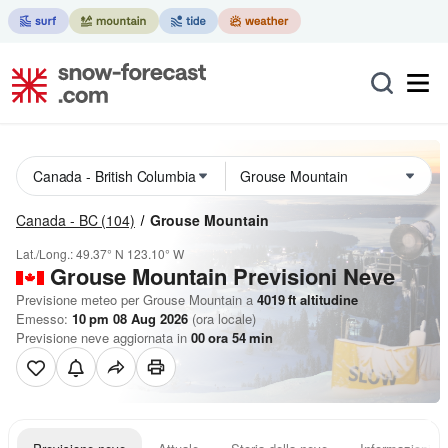
Canada - BC
(104)
Grouse Mountain
Lat./Long.:
49.37° N
123.10° W
Grouse Mountain Previsioni Neve
Previsione meteo per Grouse Mountain a
4019
ft
altitudine
Emesso:
10 pm 08 Aug 2026
(ora locale)
Previsione neve aggiornata in
00
ora
54
min