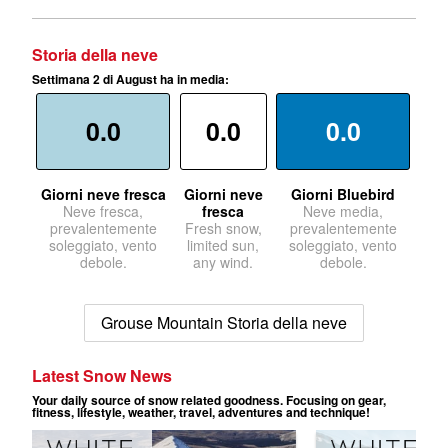
Storia della neve
Settimana 2 di August ha in media:
0.0
0.0
0.0
Giorni neve fresca
Giorni neve
Giorni Bluebird
Neve fresca,
fresca
Neve media,
prevalentemente
Fresh snow,
prevalentemente
soleggiato, vento
limited sun,
soleggiato, vento
debole.
any wind.
debole.
Grouse Mountain Storia della neve