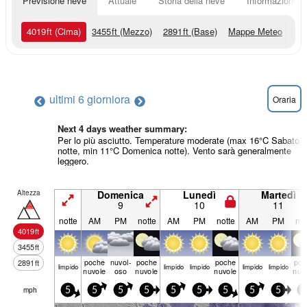
Previsione neve
Attuale
Storia della neve
Informazioni sul
4019
ft
(Cima)
3455
ft
(Mezzo)
2891
ft
(Base)
Mappe Meteo
ultimi 6 giorni
ora
Oraria
Next 4 days weather summary:
Per lo più asciutto. Temperature moderate (max 16°C Sabato
notte, min 11°C Domenica notte). Vento sarà generalmente
leggero.
Altezza
Domenica
Lunedì
Martedì
9
10
11
notte
AM
PM
notte
AM
PM
notte
AM
PM
not
4019
ft
3455
ft
poche
nuvol-
poche
poche
poc
2891
ft
limp­ido
limp­ido
limp­ido
limp­ido
limp­ido
nuvole
oso
nuvole
nuvole
nuv
mph
5
5
5
5
5
5
5
5
5
5