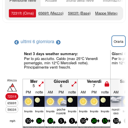
Previsione neve
Attuale
Storia della neve
Informazioni sul
7231
ft
(Cima)
6569
ft
(Mezzo)
5903
ft
(Base)
Mappe Meteo
ultimi 6 giorni
ora
Oraria
Next 3 days weather summary:
Giorni 4
Per lo più asciutto. Caldo (max 25°C Venerdì
Per lo pi
pomeriggio, min 12°C Mercoledì notte).
min 12°C 
Principalmente venti freschi.
Altezza
Mer
Giovedì
Venerdì
Sab
5
6
7
8
PM
notte
AM
PM
notte
AM
PM
notte
AM
P
7231
ft
6569
ft
poche
nuvol-
5903
ft
limp­ido
limp­ido
limp­ido
limp­ido
limp­ido
limp­ido
limp­ido
limp­
nuvole
oso
mph
10
10
10
5
5
10
20
15
10
1