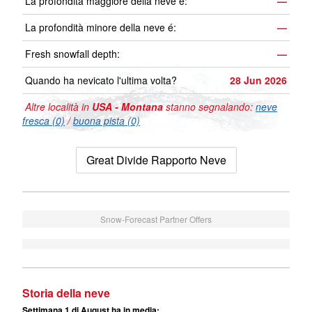
La profondità maggiore della neve é:
—
La profondità minore della neve é:
—
Fresh snowfall depth:
—
Quando ha nevicato l'ultima volta?
28 Jun 2026
Altre località in
USA - Montana
stanno segnalando:
neve
fresca (0)
/
buona pista (0)
Great Divide Rapporto Neve
Snow-Forecast Partner Offers
Storia della neve
Settimana 1 di August ha in media: