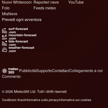
Nuovi Whiteroom
Reporteri neve
YouTube
Foto
Feeds meteo
MiaNeve
Prevedi ogni avventura
Pubblicità
Supporto
Contattaci
Collegamento a noi
Commento
© 2026 Meteo365 Ltd. Tutti i diritti riservati
8
Condizioni d'uso
Informativa sulla privacy
Informativa sui cookies