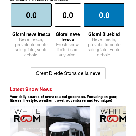
0.0
0.0
0.0
Giorni neve fresca
Giorni neve
Giorni Bluebird
Neve fresca,
fresca
Neve media,
prevalentemente
Fresh snow,
prevalentemente
soleggiato, vento
limited sun,
soleggiato, vento
debole.
any wind.
debole.
Great Divide Storia della neve