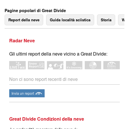
Pagine popolari di Great Divide
Report della neve
Guida località sciistica
Storia
We
Radar Neve
Gli ultimi report della neve vicino a Great Divide:
Non ci sono report recenti di neve
Invia un report
Great Divide Condizioni della neve