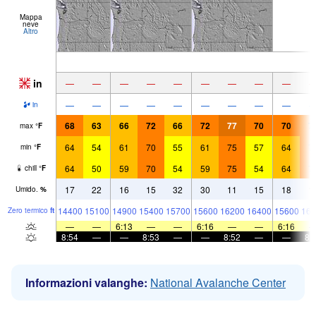
Mappa
neve
Altro
in
—
—
—
—
—
—
—
—
—
—
—
—
—
—
—
—
—
—
in
68
63
66
72
66
72
77
70
70
7
max
°
F
64
54
61
70
55
61
75
57
64
7
min
°
F
64
50
59
70
54
59
75
54
64
7
chill
°
F
17
22
16
15
32
30
11
15
18
1
Umido.
%
14400
15100
14900
15400
15700
15600
16200
16400
15600
162
Zero termico
ft
—
—
6:13
—
—
6:16
—
—
6:16
8:54
—
—
8:53
—
—
8:52
—
—
8:
Informazioni valanghe:
National Avalanche Center