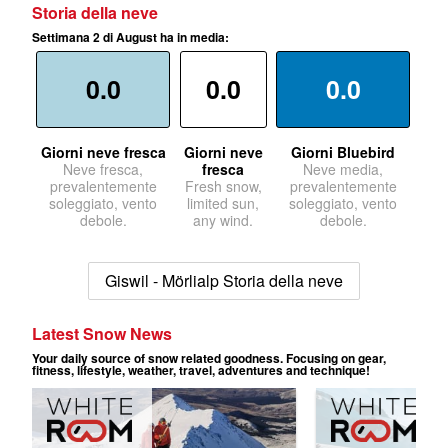
Storia della neve
Settimana 2 di August ha in media:
0.0
0.0
0.0
Giorni neve fresca
Giorni neve
Giorni Bluebird
Neve fresca,
fresca
Neve media,
prevalentemente
Fresh snow,
prevalentemente
soleggiato, vento
limited sun,
soleggiato, vento
debole.
any wind.
debole.
Giswil - Mörlialp Storia della neve