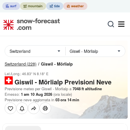
Switzerland
(228)
Giswil - Mörlialp
Lat./Long.:
46.83° N
8.18° E
Giswil - Mörlialp Previsioni Neve
Previsione meteo per Giswil - Morlialp a
7048
ft
altitudine
Emesso:
1 am 10 Aug 2026
(ora locale)
Previsione neve aggiornata in
03
ora
14
min