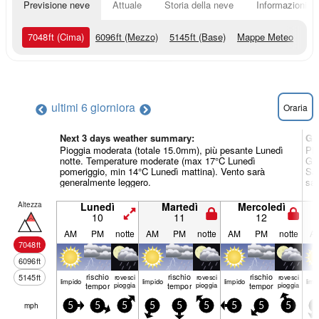
Previsione neve
Attuale
Storia della neve
Informazioni sul
7048
ft
(Cima)
6096
ft
(Mezzo)
5145
ft
(Base)
Mappe Meteo
ultimi 6 giorni
ora
Oraria
Next 3 days weather summary:
Gi
Pioggia moderata (totale 15.0mm), più pesante Lunedì
Pio
notte. Temperature moderate (max 17°C Lunedì
Gio
pomeriggio, min 14°C Lunedì mattina). Vento sarà
Sab
generalmente leggero.
sar
Altezza
Lunedì
Martedì
Mercoledì
10
11
12
AM
PM
notte
AM
PM
notte
AM
PM
notte
A
7048
ft
6096
ft
rischio
rischio
rischio
5145
ft
rovesci
rovesci
rovesci
limp­ido
limp­ido
limp­ido
limp­
temporale
pioggia
temporale
pioggia
temporale
pioggia
mph
5
5
5
5
5
5
5
5
5
5