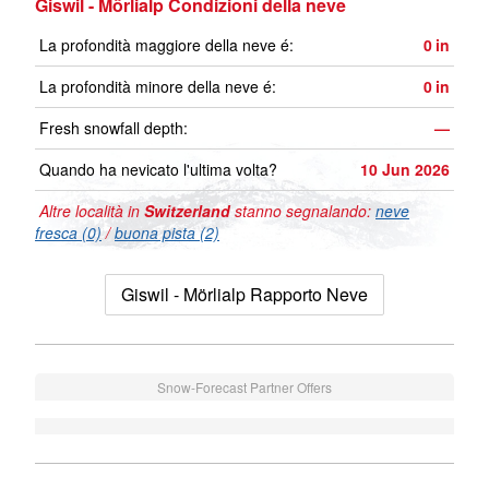
Giswil - Mörlialp Condizioni della neve
La profondità maggiore della neve é:
0
in
La profondità minore della neve é:
0
in
Fresh snowfall depth:
—
Quando ha nevicato l'ultima volta?
10 Jun 2026
Altre località in
Switzerland
stanno segnalando:
neve
fresca (0)
/
buona pista (2)
Giswil - Mörlialp Rapporto Neve
Snow-Forecast Partner Offers