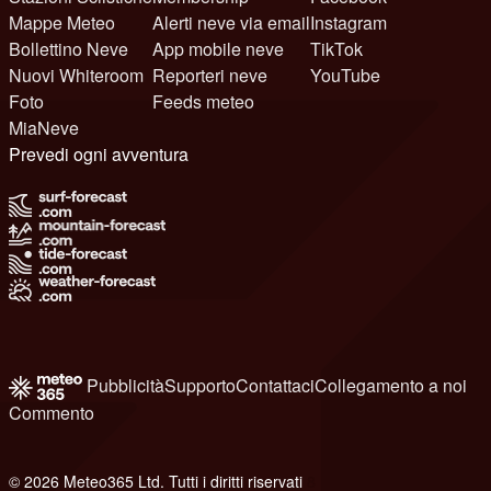
Mappe Meteo
Alerti neve via email
Instagram
Bollettino Neve
App mobile neve
TikTok
Nuovi Whiteroom
Reporteri neve
YouTube
Foto
Feeds meteo
MiaNeve
Prevedi ogni avventura
Pubblicità
Supporto
Contattaci
Collegamento a noi
Commento
© 2026 Meteo365 Ltd. Tutti i diritti riservati
8