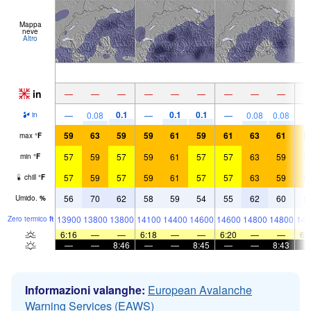
Mappa
neve
Altro
in
—
—
—
—
—
—
—
—
—
0.1
0.1
0.1
—
0.08
—
—
0.08
0.08
in
59
63
59
59
61
59
61
63
61
6
max
°
F
57
59
57
59
61
57
57
63
59
5
min
°
F
57
59
57
59
61
57
57
63
59
5
chill
°
F
56
70
62
58
59
54
55
62
60
5
Umido.
%
13900
13800
13800
14100
14400
14600
14600
14800
14800
148
Zero termico
ft
6:16
—
—
6:18
—
—
6:20
—
—
6:
—
—
8:46
—
—
8:45
—
—
8:43
Informazioni valanghe:
European Avalanche
Warning Services (EAWS)