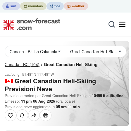
Canada - BC
(104)
Great Canadian Heli-Skiing
Lat./Long.:
51.48° N
117.48° W
Great Canadian Heli-Skiing
Previsioni Neve
Previsione meteo per Great Canadian Heli-Skiing a
10499
ft
altitudine
Emesso:
11 pm 06 Aug 2026
(ora locale)
Previsione neve aggiornata in
05
ora
11
min