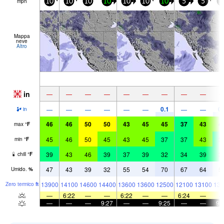
mph
10
10
10
10
10
10
10
5
5
1
Mappa
neve
Altro
in
—
—
—
—
—
—
—
—
—
0.1
0.
—
—
—
—
—
—
—
—
in
46
46
50
50
43
45
45
37
43
4
max
°
F
45
46
50
45
43
45
37
37
43
3
min
°
F
39
43
46
39
37
39
32
34
39
3
chill
°
F
47
43
39
32
55
54
70
67
64
5
Umido.
%
13900
14100
14600
14400
13600
13600
12500
12100
13100
131
Zero termico
ft
—
6:22
—
—
6:22
—
—
6:24
—
—
—
—
9:27
—
—
9:25
—
—
9: