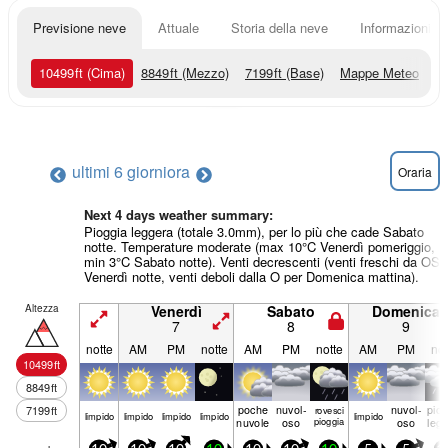
Previsione neve
Attuale
Storia della neve
Informazioni sul
10499
ft
(Cima)
8849
ft
(Mezzo)
7199
ft
(Base)
Mappe Meteo
ultimi 6 giorni
ora
Oraria
Next 4 days weather summary:
Pioggia leggera (totale 3.0mm), per lo più che cade Sabato
notte. Temperature moderate (max 10°C Venerdì pomeriggio,
min 3°C Sabato notte). Venti decrescenti (venti freschi da OS
Venerdì notte, venti deboli dalla O per Domenica mattina).
Altezza
Venerdì
Sabato
Domenica
7
8
9
notte
AM
PM
notte
AM
PM
notte
AM
PM
not
10499
ft
8849
ft
poche
nuvol-
nuvol-
piog
7199
ft
rovesci
limp­ido
limp­ido
limp­ido
limp­ido
limp­ido
nuvole
oso
pioggia
oso
leg