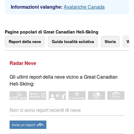
Informazioni valanghe:
Avalanche Canada
Pagine popolari di Great Canadian Heli-Skiing
Report della neve
Guida località sciistica
Storia
We
Radar Neve
Gli ultimi report della neve vicino a Great Canadian
Heli-Skiing:
Non ci sono report recenti di neve
Invia un report