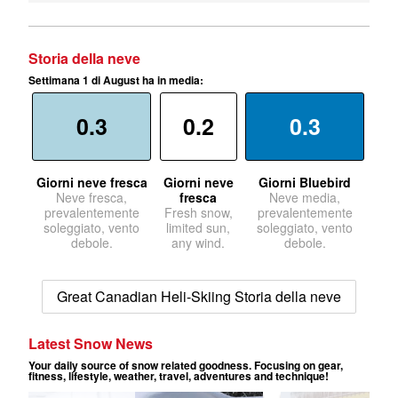
Storia della neve
Settimana 1 di August ha in media:
0.3
0.2
0.3
Giorni neve fresca
Giorni neve
Giorni Bluebird
Neve fresca,
fresca
Neve media,
prevalentemente
Fresh snow,
prevalentemente
soleggiato, vento
limited sun,
soleggiato, vento
debole.
any wind.
debole.
Great Canadian Heli-Skiing Storia della neve