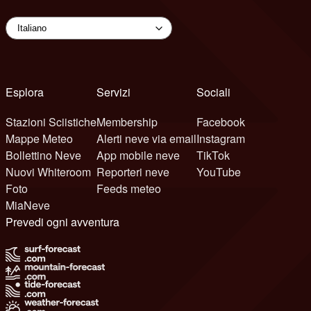
Esplora
Servizi
Sociali
Stazioni Sciistiche
Membership
Facebook
Mappe Meteo
Alerti neve via email
Instagram
Bollettino Neve
App mobile neve
TikTok
Nuovi Whiteroom
Reporteri neve
YouTube
Foto
Feeds meteo
MiaNeve
Prevedi ogni avventura