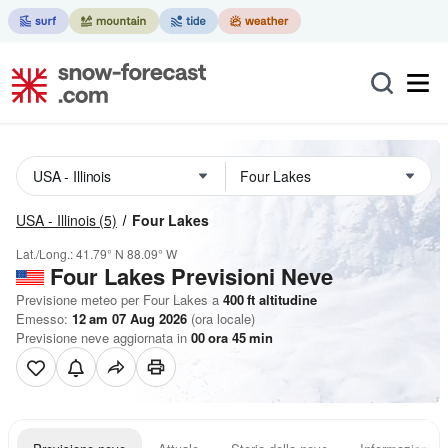
USA - Illinois
(5)
Four Lakes
Lat./Long.:
41.79° N
88.09° W
Four Lakes Previsioni Neve
Previsione meteo per Four Lakes a
400
ft
altitudine
Emesso:
12 am 07 Aug 2026
(ora locale)
Previsione neve aggiornata in
00
ora
45
min