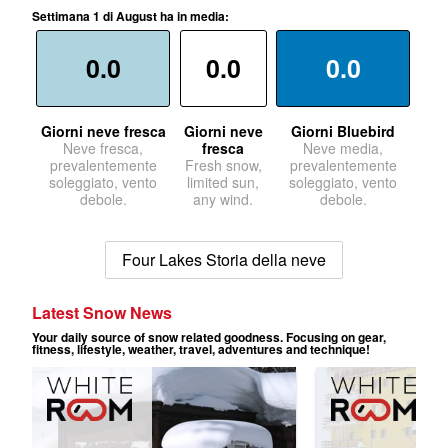
Settimana 1 di August ha in media:
0.0
0.0
0.0
Giorni neve fresca
Giorni neve
Giorni Bluebird
Neve fresca,
fresca
Neve media,
prevalentemente
Fresh snow,
prevalentemente
soleggiato, vento
limited sun,
soleggiato, vento
debole.
any wind.
debole.
Four Lakes Storia della neve