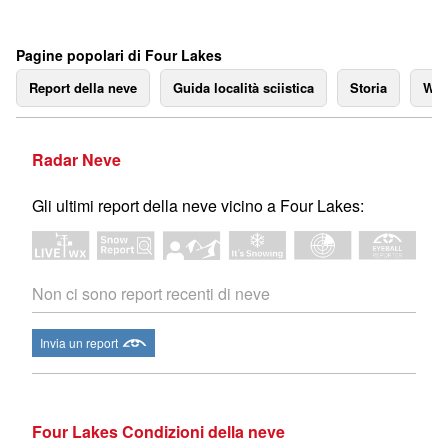
Pagine popolari di Four Lakes
Report della neve
Guida località sciistica
Storia
We
Radar Neve
Gli ultimi report della neve vicino a Four Lakes:
Non ci sono report recenti di neve
Invia un report
Four Lakes Condizioni della neve