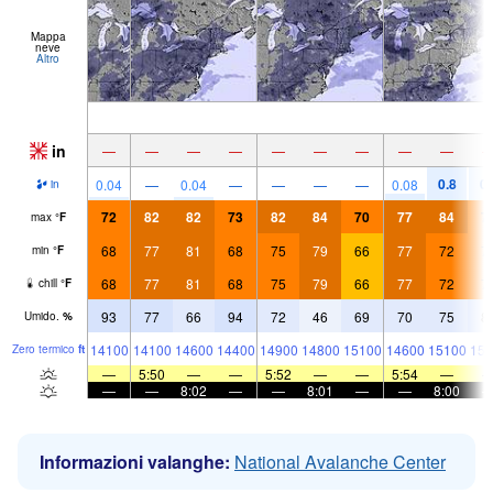
Mappa
neve
Altro
in
—
—
—
—
—
—
—
—
—
0.8
0.
0.04
—
0.04
—
—
—
—
0.08
in
72
82
82
73
82
84
70
77
84
7
max
°
F
68
77
81
68
75
79
66
77
72
7
min
°
F
68
77
81
68
75
79
66
77
72
7
chill
°
F
93
77
66
94
72
46
69
70
75
8
Umido.
%
14100
14100
14600
14400
14900
14800
15100
14600
15100
153
Zero termico
ft
—
5:50
—
—
5:52
—
—
5:54
—
—
—
8:02
—
—
8:01
—
—
8:00
Informazioni valanghe:
National Avalanche Center