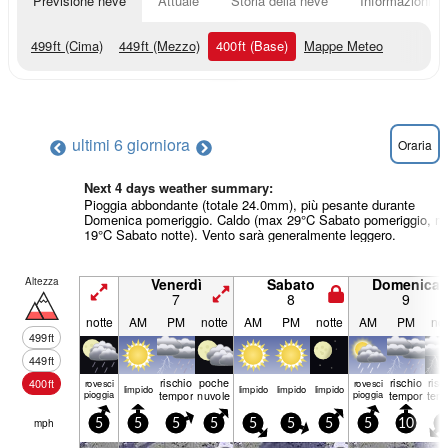
Previsione neve
Attuale
Storia della neve
Informazioni sul
499
ft
(Cima)
449
ft
(Mezzo)
400
ft
(Base)
Mappe Meteo
ultimi 6 giorni
ora
Oraria
Next 4 days weather summary:
Pioggia abbondante (totale 24.0mm), più pesante durante
Domenica pomeriggio. Caldo (max 29°C Sabato pomeriggio, m
19°C Sabato notte). Vento sarà generalmente leggero.
Altezza
Venerdì
Sabato
Domenica
7
8
9
notte
AM
PM
notte
AM
PM
notte
AM
PM
not
499
ft
449
ft
rischio
poche
rischio
risc
400
ft
rovesci
rovesci
limp­ido
limp­ido
limp­ido
limp­ido
pioggia
temporale
nuvole
pioggia
temporale
tem
mph
5
5
5
5
5
5
5
5
10
5