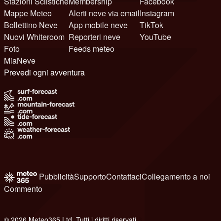
Stazioni Sciistiche
Membership
Facebook
Mappe Meteo
Alerti neve via email
Instagram
Bollettino Neve
App mobile neve
TikTok
Nuovi Whiteroom
Reporteri neve
YouTube
Foto
Feeds meteo
MiaNeve
Prevedi ogni avventura
Pubblicità
Supporto
Contattaci
Collegamento a noi
Commento
© 2026 Meteo365 Ltd. Tutti i diritti riservati
8