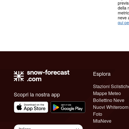
previs
della 
metric
neve 
qui pe
Esplora
Stazioni Sciistich
Mappe Meteo
Scopri la nostra app
Bollettino Neve
Nuovi Whiteroom
Foto
MiaNeve