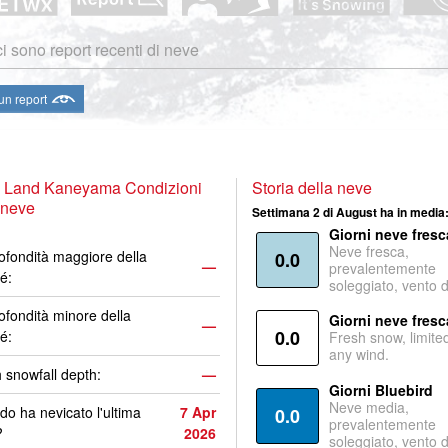
i sono report recenti di neve
 un report
y Land Kaneyama Condizioni
Storia della neve
 neve
Settimana 2 di August ha in media
Giorni neve fresc
Neve fresca,
ofondità maggiore della
0.0
—
prevalentemente
é:
soleggiato, vento 
ofondità minore della
Giorni neve fresc
—
0.0
é:
Fresh snow, limite
any wind.
 snowfall depth:
—
Giorni Bluebird
Neve media,
o ha nevicato l'ultima
7 Apr
0.0
prevalentemente
?
2026
soleggiato, vento 