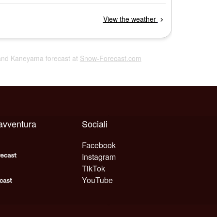
 Land Kaneyama forecast at
Snow-Forecast.com
avventura
Sociali
Facebook
Instagram
TikTok
YouTube