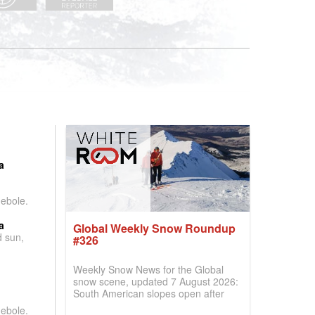
:
a
debole.
a
Global Weekly Snow Roundup
d sun,
#326
Weekly Snow News for the Global
snow scene, updated 7 August 2026:
South American slopes open after
huge snowfalls, New Zealand posts
debole.