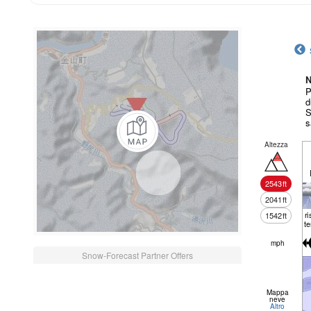
N
P
d
S
s
Altezza
2543
ft
2041
ft
r
1542
ft
t
mph
Snow-Forecast Partner Offers
Mappa
neve
Altro