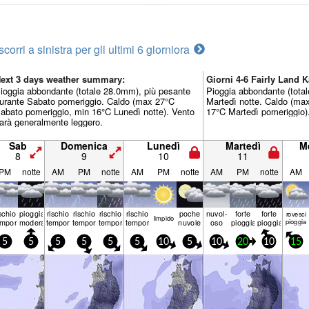
scorri a sinistra per gli ultimi 6 giorni
ora
ext 3 days weather summary:
Giorni 4-6 Fairly Lan
ioggia abbondante (totale 28.0mm), più pesante
Pioggia abbondante (tota
urante Sabato pomeriggio. Caldo (max 27°C
Martedì notte. Caldo (ma
abato pomeriggio, min 16°C Lunedì notte). Vento
17°C Martedì pomeriggio).
arà generalmente leggero.
Sab
Domenica
Lunedì
Martedì
M
8
9
10
11
PM
notte
AM
PM
notte
AM
PM
notte
AM
PM
notte
AM
ischio
pioggia
rischio
rischio
rischio
rischio
poche
nuvol-
forte
forte
rovesci
limp­ido
emporale
moderata
temporale
temporale
temporale
temporale
nuvole
oso
pioggia
pioggia
pioggia
5
5
5
5
5
5
10
5
10
20
10
15