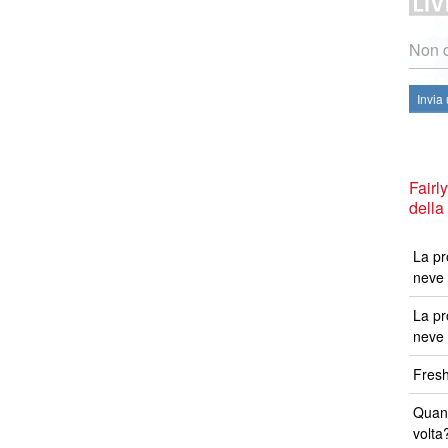
Non c
Invia
Fairl
della
La pr
neve 
La pr
neve 
Fresh
Quand
volta