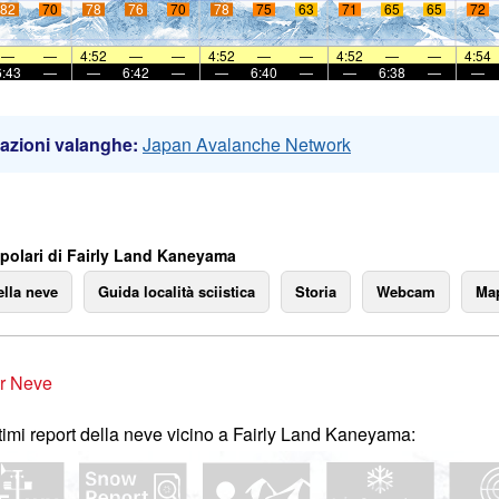
82
70
78
76
70
78
75
63
71
65
65
72
—
—
4:52
—
—
4:52
—
—
4:52
—
—
4:54
6:43
—
—
6:42
—
—
6:40
—
—
6:38
—
—
azioni valanghe:
Japan Avalanche Network
polari di Fairly Land Kaneyama
ella neve
Guida località sciistica
Storia
Webcam
Map
r Neve
ltimi report della neve vicino a Fairly Land Kaneyama: