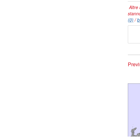
Altre 
stann
(0)
/
b
Previ