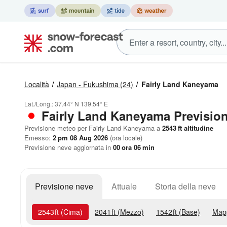
Località
Japan - Fukushima
(24)
Fairly Land Kaneyama
Lat./Long.:
37.44° N
139.54° E
Fairly Land Kaneyama Prevision
Previsione meteo per Fairly Land Kaneyama a
2543
ft
altitudine
Emesso:
2 pm 08 Aug 2026
(ora locale)
Previsione neve aggiornata in
00
ora
06
min
Previsione neve
Attuale
Storia della neve
2543
ft
(Cima)
2041
ft
(Mezzo)
1542
ft
(Base)
Map