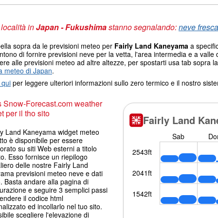
 località in
Japan - Fukushima
stanno segnalando:
neve fresca
ella sopra da le previsioni meteo per
Fairly Land Kaneyama
a specific
tono di fornire previsioni neve per la vetta, l'area intermedia e a valle d
re alle previsioni meteo ad altre altezze, per spostarti usa tab sopra la
 meteo di Japan
.
 qui
per leggere ulteriori informazioni sullo zero termico e il nostro sis
s Snow-Forecast.com weather
 per il tho sito
irly Land Kaneyama widget meteo
tto è disponibile per essere
orato su siti Web esterni a titolo
to. Esso fornisce un riepilogo
liero delle nostre Fairly Land
ama previsioni meteo neve e dati
 Basta andare alla pagina di
urazione e seguire 3 semplici passi
endere il codice html
alizzato ed incollarlo nel tuo sito.
ibile scegliere l'elevazione di