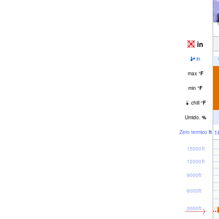
in
in
max
°
F
min
°
F
chill
°
F
Umido.
%
1
Zero termico
ft
15000ft
12000ft
9000ft
6000ft
3000ft