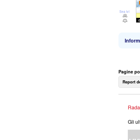
Sea lvl
Inform
Pagine po
Report d
Rada
Gli u