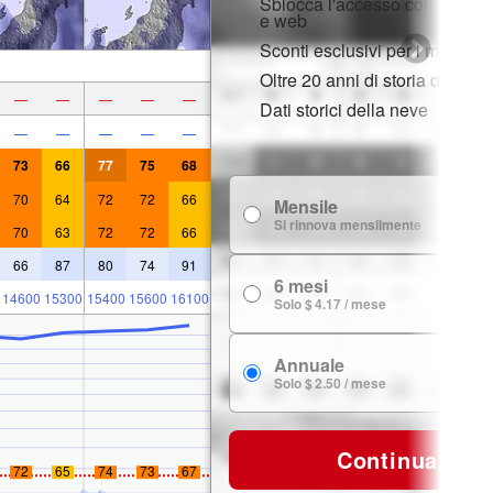
Sblocca l'accesso completo s
e web
Sconti esclusivi per i membri
Oltre 20 anni di storia della n
—
—
—
—
—
Dati storici della neve
—
—
—
—
—
73
66
77
75
68
70
64
72
72
66
Mensile
$
Si rinnova mensilmente
70
63
72
72
66
66
87
80
74
91
6 mesi
$ 
14600
15300
15400
15600
16100
Solo $ 4.17 / mese
Annuale
$ 
Solo $ 2.50 / mese
Continua
72
65
74
73
67