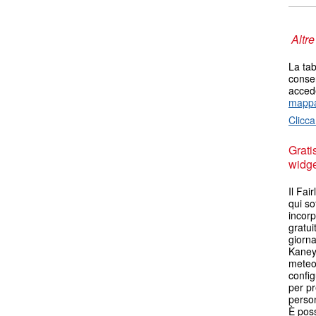
Altre
La tab
consen
accede
mappa
Clicca
Grati
widget
Il Fa
qui so
incorp
gratui
giorna
Kaney
meteo.
config
per pr
person
È poss