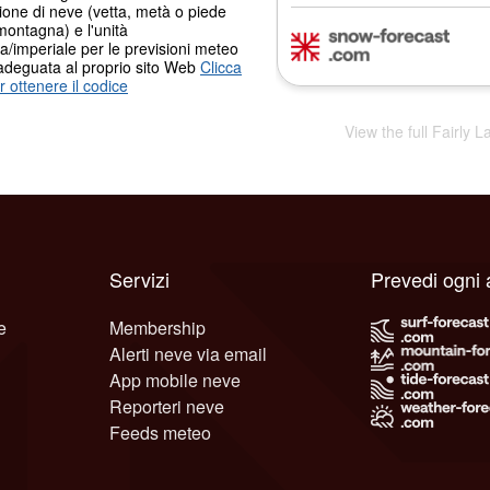
ione di neve (vetta, metà o piede
montagna) e l'unità
a/imperiale per le previsioni meteo
adeguata al proprio sito Web
Clicca
r ottenere il codice
View the full Fairly
Servizi
Prevedi ogni 
e
Membership
Alerti neve via email
App mobile neve
Reporteri neve
Feeds meteo