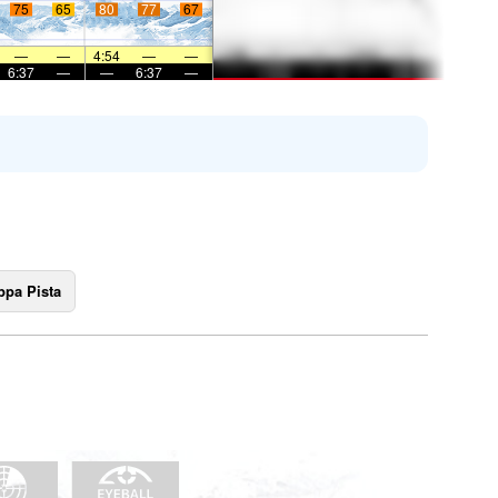
75
65
80
77
67
—
—
4:54
—
—
6:37
—
—
6:37
—
pa Pista