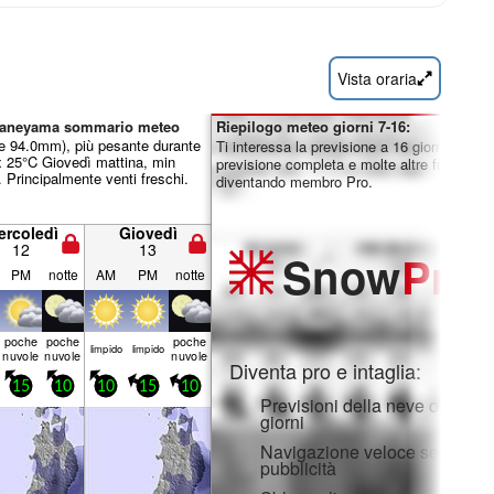
Vista oraria
d Kaneyama sommario meteo
Riepilogo meteo giorni 7-16:
le 94.0mm), più pesante durante
Ti interessa la previsione a 16 giorni? Sblo
x 25°C Giovedì mattina, min
previsione completa e molte altre funzionali
 Principalmente venti freschi.
diventando membro Pro.
ercoledì
Giovedì
12
13
Snow
Pro
PM
notte
AM
PM
notte
poche
poche
poche
limp­ido
limp­ido
nuvole
nuvole
nuvole
Diventa pro e intaglia:
15
10
10
15
10
Previsioni della neve orarie e
giorni
Navigazione veloce senza
pubblicità