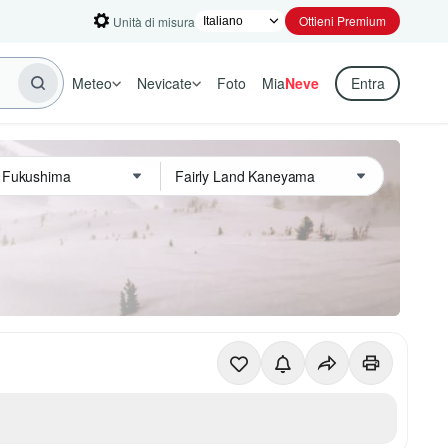
Ottieni Premium
Unità di misura
Meteo
Nevicate
Foto
Mia
Neve
Entra