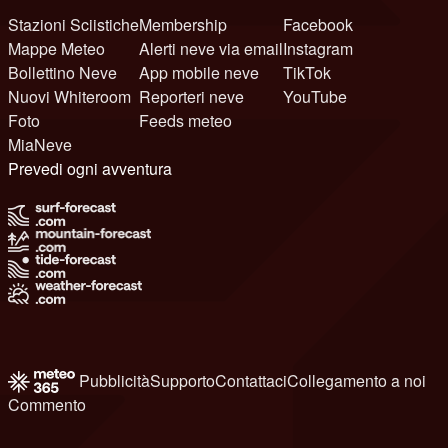
Stazioni Sciistiche
Membership
Facebook
Mappe Meteo
Alerti neve via email
Instagram
Bollettino Neve
App mobile neve
TikTok
Nuovi Whiteroom
Reporteri neve
YouTube
Foto
Feeds meteo
MiaNeve
Prevedi ogni avventura
Pubblicità
Supporto
Contattaci
Collegamento a noi
Commento