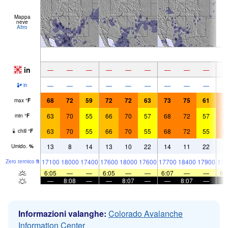
Mappa
neve
Altro
in
—
—
—
—
—
—
—
—
—
—
—
—
—
—
—
—
—
—
in
68
72
59
72
72
63
73
75
61
7
max
°
F
63
70
55
66
70
57
68
72
57
6
min
°
F
63
70
55
66
70
55
68
72
55
6
chill
°
F
13
8
14
13
10
22
14
11
22
2
Umido.
%
17100
18000
17400
17600
18000
17600
17700
18400
17900
176
Zero termico
ft
6:05
—
—
6:05
—
—
6:07
—
—
6:
—
8:08
—
—
8:07
—
—
8:07
—
Informazioni valanghe:
Colorado Avalanche
Information Center