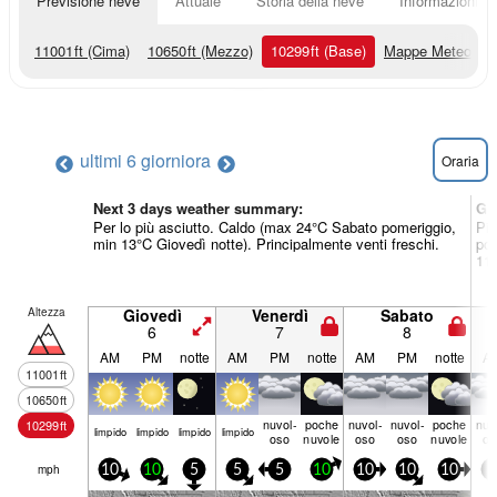
Previsione neve
Attuale
Storia della neve
Informazioni sul
11001
ft
(Cima)
10650
ft
(Mezzo)
10299
ft
(Base)
Mappe Meteo
ultimi 6 giorni
ora
Oraria
Next 3 days weather summary:
Gi
Per lo più asciutto. Caldo (max 24°C Sabato pomeriggio,
Pio
min 13°C Giovedì notte). Principalmente venti freschi.
pom
11°
Altezza
Giovedì
Venerdì
Sabato
6
7
8
AM
PM
notte
AM
PM
notte
AM
PM
notte
A
11001
ft
10650
ft
nuvol-
poche
nuvol-
nuvol-
poche
nuv
10299
ft
limp­ido
limp­ido
limp­ido
limp­ido
oso
nuvole
oso
oso
nuvole
os
mph
10
10
5
5
5
10
10
10
10
5