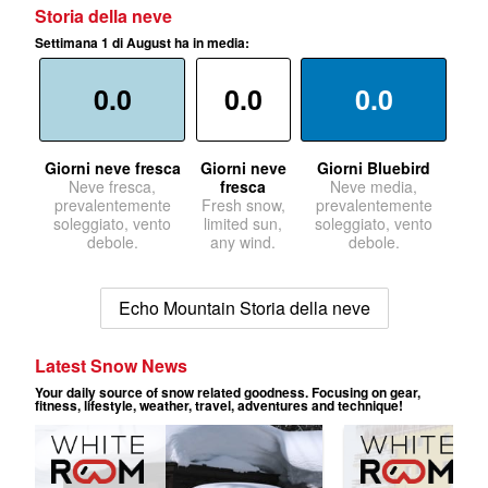
Storia della neve
Settimana 1 di August ha in media:
0.0
0.0
0.0
Giorni neve fresca
Giorni neve
Giorni Bluebird
Neve fresca,
fresca
Neve media,
prevalentemente
Fresh snow,
prevalentemente
soleggiato, vento
limited sun,
soleggiato, vento
debole.
any wind.
debole.
Echo Mountain Storia della neve