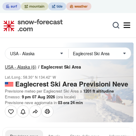
USA - Alaska
(6)
Eaglecrest Ski Area
Lat./Long.:
58.30° N
134.42° W
Eaglecrest Ski Area Previsioni Neve
Previsione meteo per Eaglecrest Ski Area a
1201
ft
altitudine
Emesso:
9 pm 07 Aug 2026
(ora locale)
Previsione neve aggiornata in
03
ora
24
min