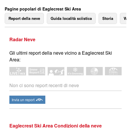
Pagine popolari di Eaglecrest Ski Area
Report della neve
Guida località sciistica
Storia
We
Radar Neve
Gli ultimi report della neve vicino a Eaglecrest Ski
Area:
Non ci sono report recenti di neve
Invia un report
Eaglecrest Ski Area Condizioni della neve