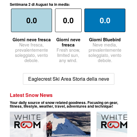
Settimana 2 di August ha in media:
0.0
0.0
0.0
Giorni neve fresca
Giorni neve
Giorni Bluebird
Neve fresca,
fresca
Neve media,
prevalentemente
Fresh snow,
prevalentemente
soleggiato, vento
limited sun,
soleggiato, vento
debole.
any wind.
debole.
Eaglecrest Ski Area Storia della neve