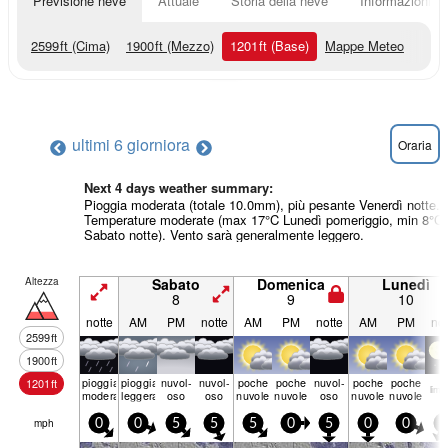
Previsione neve
Attuale
Storia della neve
Informazioni sul
2599
ft
(Cima)
1900
ft
(Mezzo)
1201
ft
(Base)
Mappe Meteo
ultimi 6 giorni
ora
Oraria
Next 4 days weather summary:
Pioggia moderata (totale 10.0mm), più pesante Venerdì notte.
Temperature moderate (max 17°C Lunedì pomeriggio, min 8°C
Sabato notte). Vento sarà generalmente leggero.
Altezza
Sabato
Domenica
Lunedì
8
9
10
notte
AM
PM
notte
AM
PM
notte
AM
PM
not
2599
ft
1900
ft
pioggia
pioggia
nuvol-
nuvol-
poche
poche
nuvol-
poche
poche
1201
ft
limp­
moderata
leggera
oso
oso
nuvole
nuvole
oso
nuvole
nuvole
mph
0
0
5
5
5
0
5
0
0
5