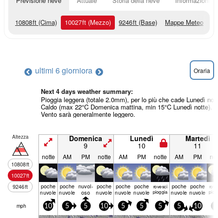
Previsione neve
Attuale
Storia della neve
Informazioni sul
10808
ft
(Cima)
10027
ft
(Mezzo)
9246
ft
(Base)
Mappe Meteo
ultimi 6 giorni
ora
Oraria
Next 4 days weather summary:
Pioggia leggera (totale 2.0mm), per lo più che cade Lunedì nott
Caldo (max 22°C Domenica mattina, min 15°C Lunedì notte).
Vento sarà generalmente leggero.
Altezza
Domenica
Lunedì
Martedì
9
10
11
notte
AM
PM
notte
AM
PM
notte
AM
PM
not
10808
ft
10027
ft
poche
poche
nuvol-
poche
poche
poche
poche
poche
9246
ft
rovesci
rove
nuvole
nuvole
oso
nuvole
nuvole
nuvole
pioggia
nuvole
nuvole
piog
mph
10
5
5
10
5
5
5
5
10
5