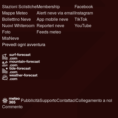
Stazioni Sciistiche
Membership
Facebook
Mappe Meteo
Alerti neve via email
Instagram
Bollettino Neve
App mobile neve
TikTok
Nuovi Whiteroom
Reporteri neve
YouTube
Foto
Feeds meteo
MiaNeve
Prevedi ogni avventura
Pubblicità
Supporto
Contattaci
Collegamento a noi
Commento