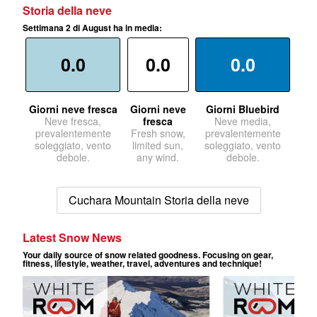
Storia della neve
Settimana 2 di August ha in media:
0.0
0.0
0.0
Giorni neve fresca
Giorni neve
Giorni Bluebird
Neve fresca,
fresca
Neve media,
prevalentemente
Fresh snow,
prevalentemente
soleggiato, vento
limited sun,
soleggiato, vento
debole.
any wind.
debole.
Cuchara Mountain Storia della neve