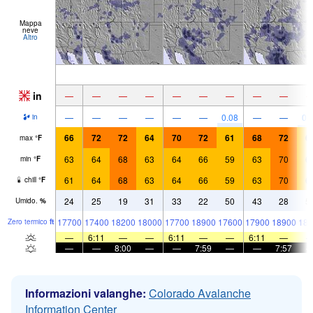
Mappa
neve
Altro
in
—
—
—
—
—
—
—
—
—
—
—
—
—
—
—
0.08
—
—
0.
in
66
72
72
64
70
72
61
68
72
6
max
°
F
63
64
68
63
64
66
59
63
70
6
min
°
F
61
64
68
63
64
66
59
63
70
6
chill
°
F
24
25
19
31
33
22
50
43
28
5
Umido.
%
17700
17400
18200
18000
17700
18900
17600
17900
18900
180
Zero termico
ft
—
6:11
—
—
6:11
—
—
6:11
—
—
—
8:00
—
—
7:59
—
—
7:57
Informazioni valanghe:
Colorado Avalanche
Information Center