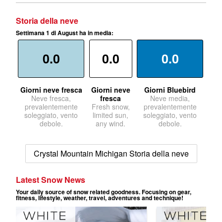
Storia della neve
Settimana 1 di August ha in media:
0.0
0.0
0.0
Giorni neve fresca
Giorni neve
Giorni Bluebird
Neve fresca,
fresca
Neve media,
prevalentemente
Fresh snow,
prevalentemente
soleggiato, vento
limited sun,
soleggiato, vento
debole.
any wind.
debole.
Crystal Mountain Michigan Storia della neve