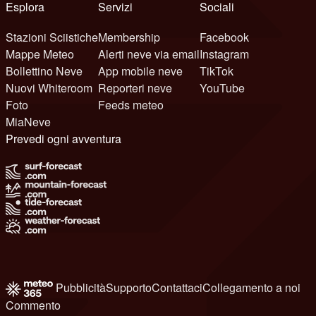
Esplora
Servizi
Sociali
Stazioni Sciistiche
Membership
Facebook
Mappe Meteo
Alerti neve via email
Instagram
Bollettino Neve
App mobile neve
TikTok
Nuovi Whiteroom
Reporteri neve
YouTube
Foto
Feeds meteo
MiaNeve
Prevedi ogni avventura
Pubblicità
Supporto
Contattaci
Collegamento a noi
Commento