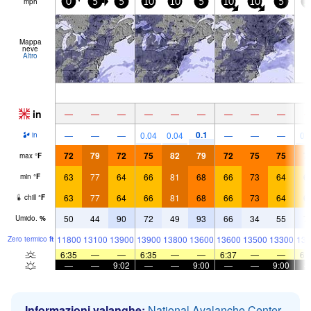
mph
0
5
5
10
10
5
10
10
5
1
Mappa
neve
Altro
in
—
—
—
—
—
—
—
—
—
0.1
—
—
—
0.04
0.04
—
—
—
0.
in
72
79
72
75
82
79
72
75
75
7
max
°
F
63
77
64
66
81
68
66
73
64
6
min
°
F
63
77
64
66
81
68
66
73
64
6
chill
°
F
50
44
90
72
49
93
66
34
55
7
Umido.
%
11800
13100
13900
13900
13800
13600
13600
13500
13300
139
Zero termico
ft
6:35
—
—
6:35
—
—
6:37
—
—
6:
—
—
9:02
—
—
9:00
—
—
9:00
Informazioni valanghe:
National Avalanche Center