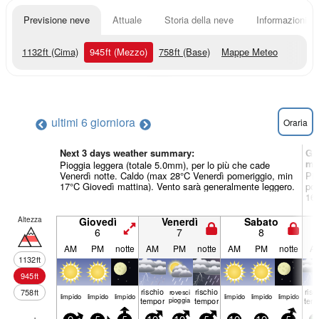
Previsione neve
Attuale
Storia della neve
Informazioni sul
1132
ft
(Cima)
945
ft
(Mezzo)
758
ft
(Base)
Mappe Meteo
ultimi 6 giorni
ora
Oraria
Next 3 days weather summary:
Gi
me
Pioggia leggera (totale 5.0mm), per lo più che cade
Venerdì notte. Caldo (max 28°C Venerdì pomeriggio, min
Pio
17°C Giovedì mattina). Vento sarà generalmente leggero.
pom
16°
Altezza
Giovedì
Venerdì
Sabato
6
7
8
AM
PM
notte
AM
PM
notte
AM
PM
notte
A
1132
ft
945
ft
rischio
rischio
risc
758
ft
rovesci
limp­ido
limp­ido
limp­ido
limp­ido
limp­ido
limp­ido
temporale
pioggia
temporale
tem