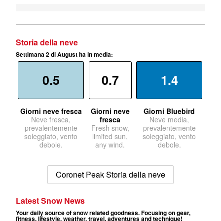
Storia della neve
Settimana 2 di August ha in media:
0.5
0.7
1.4
Giorni neve fresca
Giorni neve
Giorni Bluebird
Neve fresca,
fresca
Neve media,
prevalentemente
Fresh snow,
prevalentemente
soleggiato, vento
limited sun,
soleggiato, vento
debole.
any wind.
debole.
Coronet Peak Storia della neve