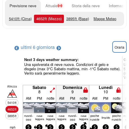
Previsione neve
Attuale
Storia della neve
Informazioni
5410
ft
(Cima)
4652
ft
(Mezzo)
3895
ft
(Base)
Mappe Meteo
ultimi 6 giorni
ora
Oraria
Next 3 days weather summary:
Gi
Una spolverata di neve nuova. Condizioni di gelo e
Una
disgelo (max 3°C Sabato mattina, min -1°C Sabato notte).
5.0
Vento sarà generalmente leggero.
(ma
Ven
Altezza
Sabato
Domenica
Lunedì
8
9
10
AM
PM
notte
AM
PM
notte
AM
PM
notte
A
5410
ft
4652
ft
nuvol-
nuvol-
poche
poche
nuv
3895
ft
neve
neve
neve
neve
limp­ido
oso
leggera
leggera
leggera
oso
leggera
nuvole
nuvole
os
mph
5
5
5
5
5
5
5
5
5
5