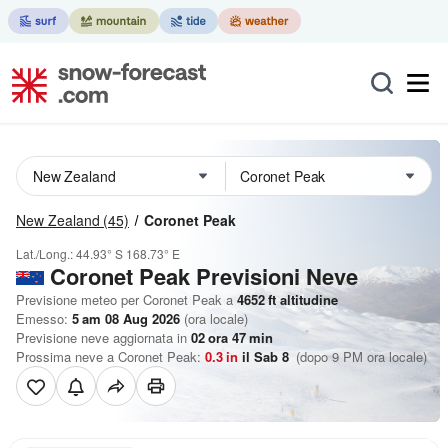
New Zealand
(45)
Coronet Peak
Lat./Long.:
44.93° S
168.73° E
Coronet Peak Previsioni Neve
Previsione meteo per Coronet Peak a
4652
ft
altitudine
Emesso:
5 am 08 Aug 2026
(ora locale)
Previsione neve aggiornata in
02
ora
47
min
Prossima neve a Coronet Peak:
0.3
in
il Sab 8
(dopo 9 PM ora locale)