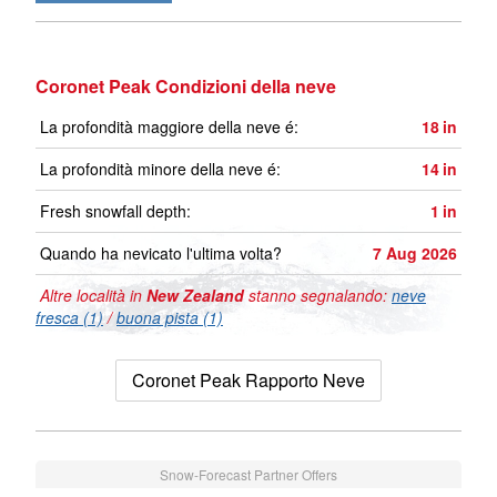
Coronet Peak Condizioni della neve
La profondità maggiore della neve é:
18
in
La profondità minore della neve é:
14
in
Fresh snowfall depth:
1
in
Quando ha nevicato l'ultima volta?
7 Aug 2026
Altre località in
New Zealand
stanno segnalando:
neve
fresca (1)
/
buona pista (1)
Coronet Peak Rapporto Neve
Snow-Forecast Partner Offers