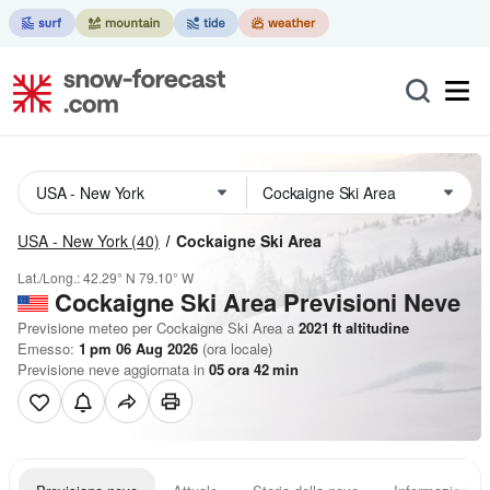
USA - New York
(40)
Cockaigne Ski Area
Lat./Long.:
42.29° N
79.10° W
Cockaigne Ski Area Previsioni Neve
Previsione meteo per Cockaigne Ski Area a
2021
ft
altitudine
Emesso:
1 pm 06 Aug 2026
(ora locale)
Previsione neve aggiornata in
05
ora
42
min