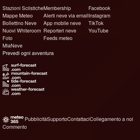
Stazioni Sciistiche
Membership
Facebook
Mappe Meteo
Alerti neve via email
Instagram
Bollettino Neve
App mobile neve
TikTok
Nuovi Whiteroom
Reporteri neve
YouTube
Foto
Feeds meteo
MiaNeve
Prevedi ogni avventura
Pubblicità
Supporto
Contattaci
Collegamento a noi
Commento