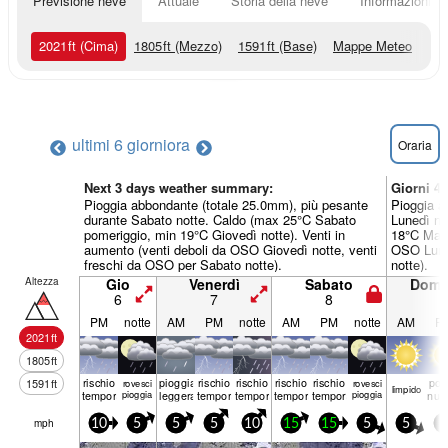
Previsione neve
Attuale
Storia della neve
Informazioni sul
2021
ft
(Cima)
1805
ft
(Mezzo)
1591
ft
(Base)
Mappe Meteo
ultimi 6 giorni
ora
Oraria
Next 3 days weather summary:
Giorni 4
Pioggia abbondante (totale 25.0mm), più pesante
Pioggia a
durante Sabato notte. Caldo (max 25°C Sabato
Lunedì no
pomeriggio, min 19°C Giovedì notte). Venti in
18°C Marte
aumento (venti deboli da OSO Giovedì notte, venti
OSO Luned
freschi da OSO per Sabato notte).
notte).
Altezza
Gio
Venerdì
Sabato
Dome
6
7
8
9
PM
notte
AM
PM
notte
AM
PM
notte
AM
P
2021
ft
1805
ft
rischio
pioggia
rischio
rischio
rischio
rischio
poc
1591
ft
rovesci
rovesci
limp­ido
temporale
pioggia
leggera
temporale
temporale
temporale
temporale
pioggia
nuv
mph
10
5
5
5
10
15
15
5
5
5