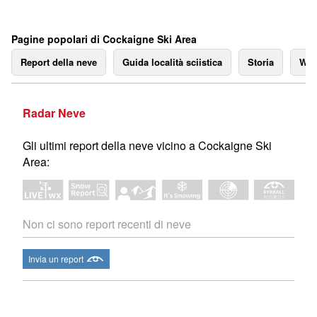
Pagine popolari di Cockaigne Ski Area
Report della neve
Guida località sciistica
Storia
We
Radar Neve
Gli ultimi report della neve vicino a Cockaigne Ski
Area:
Non ci sono report recenti di neve
Invia un report