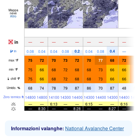
Mappa
neve
Altro
in
—
—
—
—
—
—
—
—
—
0.2
0.4
0.08
0.04
0.04
0.08
0.04
0.08
—
in
75
72
70
73
72
70
77
68
72
7
max
°
F
75
66
68
72
68
68
73
66
66
7
min
°
F
75
66
68
72
68
68
73
66
66
7
chill
°
F
68
74
78
79
87
86
70
87
48
5
Umido.
%
14800
14800
14100
14300
14400
14300
14400
14300
14400
143
Zero termico
ft
—
—
6:13
—
—
6:15
—
—
6:16
—
8:30
—
—
8:28
—
—
8:27
—
Informazioni valanghe:
National Avalanche Center