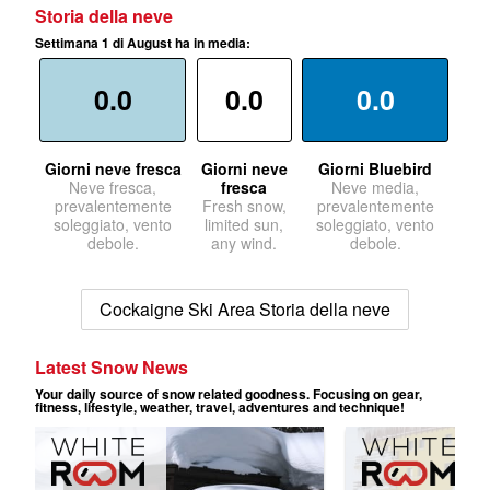
Storia della neve
Settimana 1 di August ha in media:
0.0
0.0
0.0
Giorni neve fresca
Giorni neve
Giorni Bluebird
Neve fresca,
fresca
Neve media,
prevalentemente
Fresh snow,
prevalentemente
soleggiato, vento
limited sun,
soleggiato, vento
debole.
any wind.
debole.
Cockaigne Ski Area Storia della neve