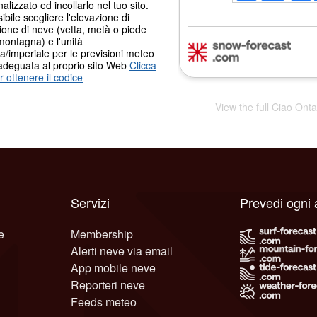
alizzato ed incollarlo nel tuo sito.
ibile scegliere l'elevazione di
ione di neve (vetta, metà o piede
montagna) e l'unità
a/imperiale per le previsioni meteo
adeguata al proprio sito Web
Clicca
r ottenere il codice
View the full Ciao Ont
Servizi
Prevedi ogni 
e
Membership
Alerti neve via email
App mobile neve
Reporteri neve
Feeds meteo