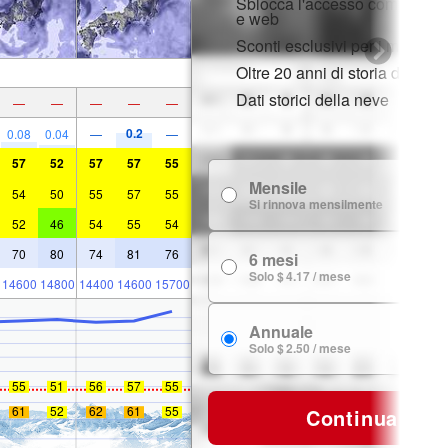
Sblocca l'accesso completo s
e web
Sconti esclusivi per i membri
Oltre 20 anni di storia della n
Dati storici della neve
—
—
—
—
—
0.2
0.08
0.04
—
—
57
52
57
57
55
Mensile
$
54
50
55
57
55
Si rinnova mensilmente
52
46
54
55
54
70
80
74
81
76
6 mesi
$ 
Solo $ 4.17 / mese
14600
14800
14400
14600
15700
Annuale
$ 
Solo $ 2.50 / mese
55
51
56
57
55
61
52
62
61
55
Continua