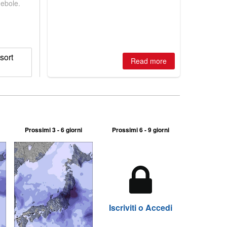
debole.
best conditions of season so far,
Australian areas open most terrain of
2026, northern hemisphere down to
two outdoor areas still open.
sort
Read more
Prossimi 3 - 6 giorni
Prossimi 6 - 9 giorni
Iscriviti o Accedi