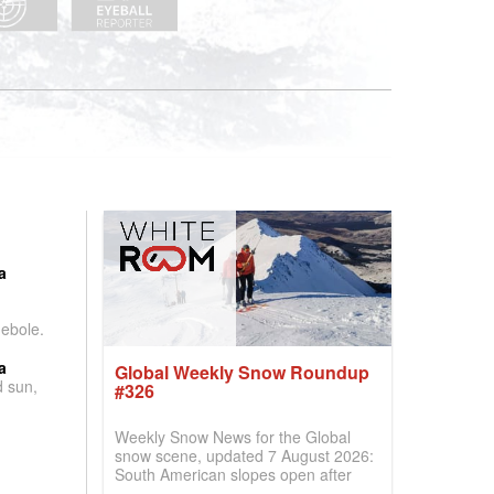
:
a
debole.
a
Global Weekly Snow Roundup
d sun,
#326
Weekly Snow News for the Global
snow scene, updated 7 August 2026:
South American slopes open after
huge snowfalls, New Zealand posts