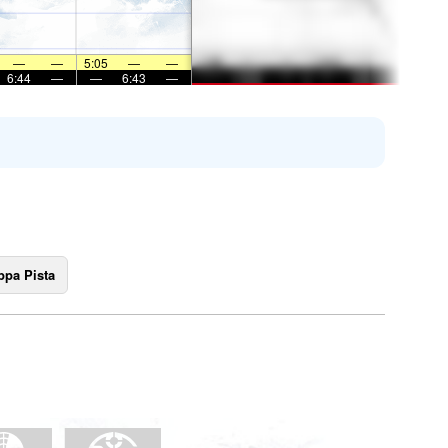
—
—
5:05
—
—
6:44
—
—
6:43
—
pa Pista