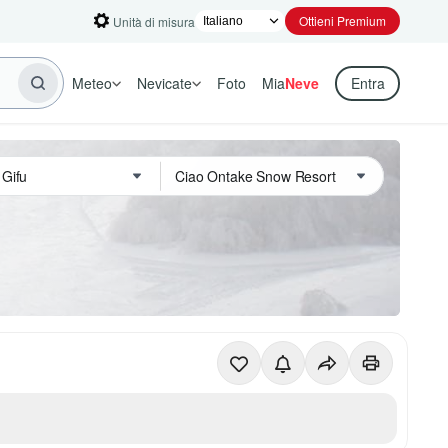
Ottieni Premium
Unità di misura
Meteo
Nevicate
Foto
Mia
Neve
Entra