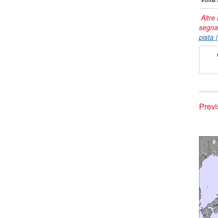
Altre 
segna
pista 
Previ