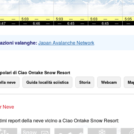
—
—
5:03
—
—
5:03
—
—
5:03
—
—
5:05
6:47
—
—
6:46
—
—
6:45
—
—
6:45
—
—
azioni valanghe:
Japan Avalanche Network
polari di Ciao Ontake Snow Resort
ella neve
Guida località sciistica
Storia
Webcam
Map
r Neve
ltimi report della neve vicino a Ciao Ontake Snow Resort: