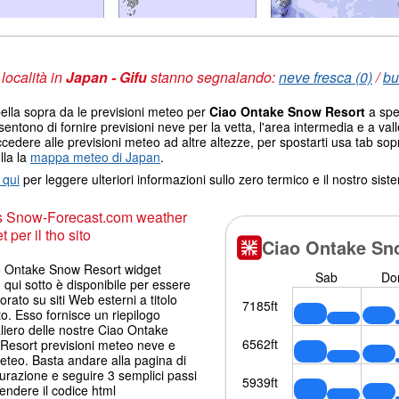
 località in
Japan - Gifu
stanno segnalando:
neve fresca (0)
/
bu
ella sopra da le previsioni meteo per
Ciao Ontake Snow Resort
a spec
sentono di fornire previsioni neve per la vetta, l'area intermedia e a valle
cedere alle previsioni meteo ad altre altezze, per spostarti usa tab sop
lla la
mappa meteo di Japan
.
 qui
per leggere ulteriori informazioni sullo zero termico e il nostro sis
s Snow-Forecast.com weather
 per il tho sito
ao Ontake Snow Resort widget
qui sotto è disponibile per essere
orato su siti Web esterni a titolo
to. Esso fornisce un riepilogo
liero delle nostre Ciao Ontake
Resort previsioni meteo neve e
eteo. Basta andare alla pagina di
urazione e seguire 3 semplici passi
endere il codice html