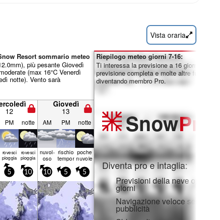
Vista oraria
e Snow Resort sommario meteo
Riepilogo meteo giorni 7-16:
 12.0mm), più pesante Giovedì
Ti interessa la previsione a 16 giorni? Sblo
 moderate (max 16°C Venerdì
previsione completa e molte altre funzionali
dì notte). Vento sarà
diventando membro Pro.
ercoledì
Giovedì
12
13
Snow
Pro
PM
notte
AM
PM
notte
nuvol-
rischio
poche
rovesci
rovesci
pioggia
pioggia
oso
temporale
nuvole
Diventa pro e intaglia:
5
10
10
5
5
Previsioni della neve orarie e
giorni
Navigazione veloce senza
pubblicità