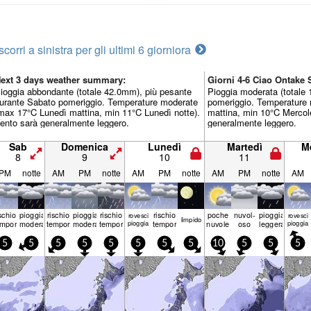
scorri a sinistra per gli ultimi 6 giorni
ora
ext 3 days weather summary:
Giorni 4-6 Ciao Ontak
ioggia abbondante (totale 42.0mm), più pesante
Pioggia moderata (totale
urante Sabato pomeriggio. Temperature moderate
pomeriggio. Temperature
max 17°C Lunedì mattina, min 11°C Lunedì notte).
mattina, min 10°C Mercole
ento sarà generalmente leggero.
generalmente leggero.
Sab
Domenica
Lunedì
Martedì
M
8
9
10
11
PM
notte
AM
PM
notte
AM
PM
notte
AM
PM
notte
AM
ischio
pioggia
rischio
pioggia
rischio
rischio
poche
nuvol-
pioggia
rovesci
rovesci
limp­ido
emporale
moderata
temporale
moderata
temporale
pioggia
temporale
nuvole
oso
leggera
pioggia
5
5
5
5
5
5
5
5
10
5
5
5