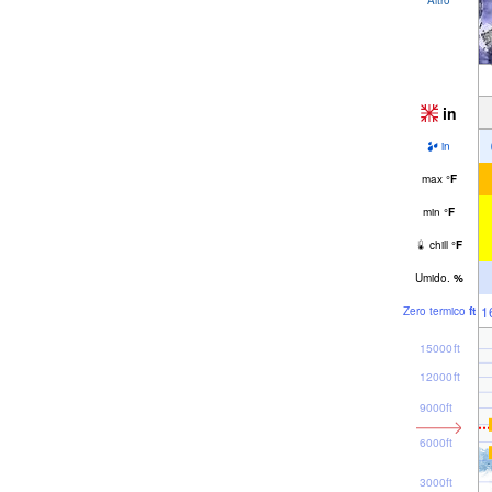
in
in
max
°
F
min
°
F
chill
°
F
Umido.
%
1
Zero termico
ft
15000ft
12000ft
9000ft
6000ft
3000ft