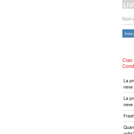
Non c
Invia
Ciao
Condi
La pr
neve 
La pr
neve 
Fresh
Quand
volta