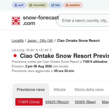
Località
Japan - Gifu
(38)
Ciao Ontake Snow Resort
Lat./Long.:
35.94° N
137.49° E
Ciao Ontake Snow Resort Previ
Previsione meteo per Ciao Ontake Snow Resort a
7185
ft
altitudine
Emesso:
2 pm 08 Aug 2026
(ora locale)
Previsione neve aggiornata in
05
ora
33
min
Previsione neve
Attuale
Storia della neve
7185
ft
(Cima)
6562
ft
(Mezzo)
5939
ft
(Base)
Map