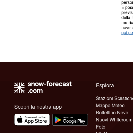
person
È poss
previs
della 
metric
neve 
qui pe
Esplora
Stazioni Sciistich
Mappe Meteo
Scopri la nostra app
Bollettino Neve
Nuovi Whiteroom
Foto