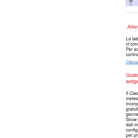
Altre
La tab
ci con
Per ac
contro
Clicca
Grati
widget
Il Ci
meteo 
incorp
gratui
giorna
Snow 
dati m
config
per pr