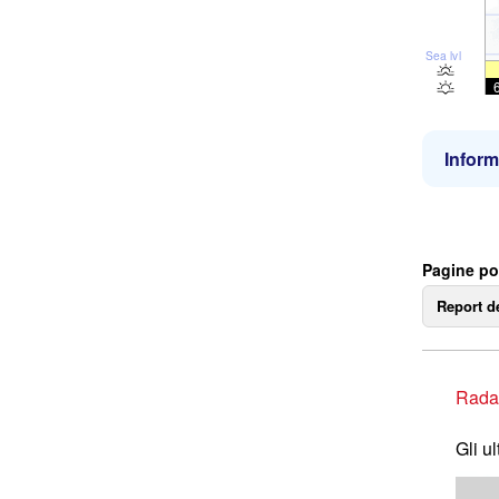
Sea lvl
Inform
Pagine po
Report d
Rada
Gli u