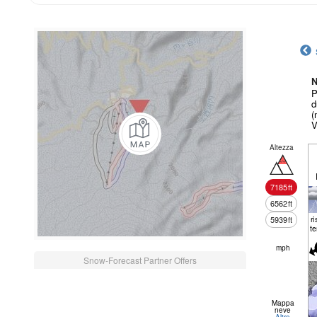
N
P
d
(
V
Altezza
7185
ft
6562
ft
r
5939
ft
t
mph
Snow-Forecast Partner Offers
Mappa
neve
Altro