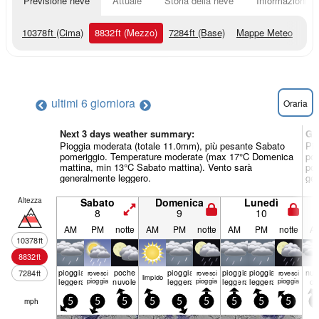
Previsione neve
Attuale
Storia della neve
Informazioni sul
10378
ft
(Cima)
8832
ft
(Mezzo)
7284
ft
(Base)
Mappe Meteo
ultimi 6 giorni
ora
Oraria
Next 3 days weather summary:
Gi
Pioggia moderata (totale 11.0mm), più pesante Sabato
Pio
pomeriggio. Temperature moderate (max 17°C Domenica
pom
mattina, min 13°C Sabato mattina). Vento sarà
pom
generalmente leggero.
gen
Altezza
Sabato
Domenica
Lunedì
8
9
10
AM
PM
notte
AM
PM
notte
AM
PM
notte
A
10378
ft
8832
ft
pioggia
poche
pioggia
pioggia
pioggia
nuv
7284
ft
rovesci
rovesci
rovesci
limp­ido
leggera
pioggia
nuvole
leggera
pioggia
leggera
leggera
pioggia
os
mph
5
5
5
5
5
5
5
5
5
5