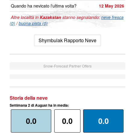
Quando ha nevicato l'ultima volta?
12 May 2026
Altre località in
Kazakstan
stanno segnalando:
neve fresca
(0)
/
buona pista (0)
Shymbulak Rapporto Neve
Snow-Forecast Partner Offers
Storia della neve
Settimana 2 di August ha in media:
0.0
0.0
0.0