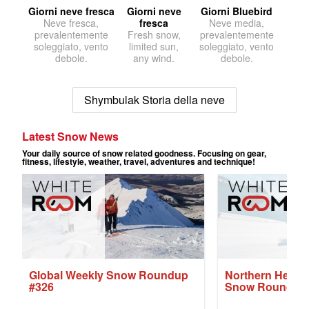
Giorni neve fresca
Giorni neve
Giorni Bluebird
Neve fresca,
fresca
Neve media,
prevalentemente
Fresh snow,
prevalentemente
soleggiato, vento
limited sun,
soleggiato, vento
debole.
any wind.
debole.
Shymbulak Storia della neve