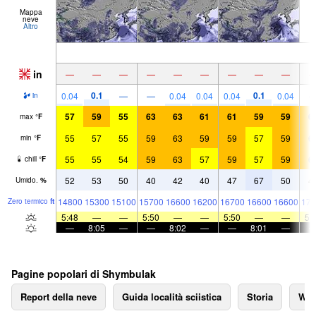
Mappa
neve
Altro
in
—
—
—
—
—
—
—
—
—
0.1
0.1
0.04
—
—
0.04
0.04
0.04
0.04
in
57
59
55
63
63
61
61
59
59
6
max
°
F
55
57
55
59
63
59
59
57
59
6
min
°
F
55
55
54
59
63
57
59
57
59
6
chill
°
F
52
53
50
40
42
40
47
67
50
4
Umido.
%
14800
15300
15100
15700
16600
16200
16700
16600
16600
171
Zero termico
ft
5:48
—
—
5:50
—
—
5:50
—
—
5:
—
8:05
—
—
8:02
—
—
8:01
—
Pagine popolari di Shymbulak
Report della neve
Guida località sciistica
Storia
We