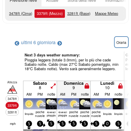
Previsione neve
Attuale
Storia della neve
Informazioni sul
3478
ft
(Cima)
3379
ft
(Mezzo)
3281
ft
(Base)
Mappe Meteo
ultimi 6 giorni
ora
Oraria
Next 3 days weather summary:
Gi
Pioggia leggera (totale 3.0mm), per lo più che cade
Per
Sabato notte. Caldo (max 27°C Sabato pomeriggio, min
min
18°C Sabato notte). Vento sarà generalmente leggero.
leg
Altezza
Sabato
Domenica
Lunedì
8
9
10
AM
PM
notte
AM
PM
notte
AM
PM
notte
A
3478
ft
3379
ft
poche
poche
poche
poche
3281
ft
rovesci
rovesci
limp­ido
limp­ido
limp­ido
limp­
nuvole
pioggia
pioggia
nuvole
nuvole
nuvole
mph
5
5
5
5
5
5
5
0
5
5