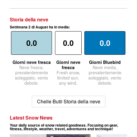
Storia della neve
Settimana 2 di August ha in media:
0.0
0.0
0.0
Giorni neve fresca
Giorni neve
Giorni Bluebird
Neve fresca,
fresca
Neve media,
prevalentemente
Fresh snow,
prevalentemente
soleggiato, vento
limited sun,
soleggiato, vento
debole.
any wind.
debole.
Cheile Butii Storia della neve