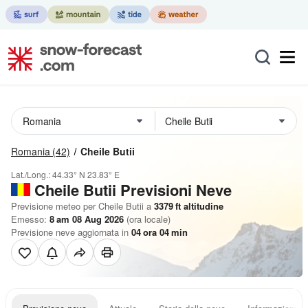
Romania
(42)
Cheile Butii
Lat./Long.:
44.33° N
23.83° E
Cheile Butii Previsioni Neve
Previsione meteo per Cheile Butii a
3379
ft
altitudine
Emesso:
8 am 08 Aug 2026
(ora locale)
Previsione neve aggiornata in
04
ora
04
min