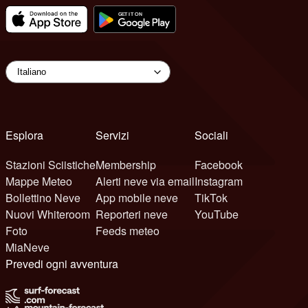
Esplora
Servizi
Sociali
Stazioni Sciistiche
Membership
Facebook
Mappe Meteo
Alerti neve via email
Instagram
Bollettino Neve
App mobile neve
TikTok
Nuovi Whiteroom
Reporteri neve
YouTube
Foto
Feeds meteo
MiaNeve
Prevedi ogni avventura