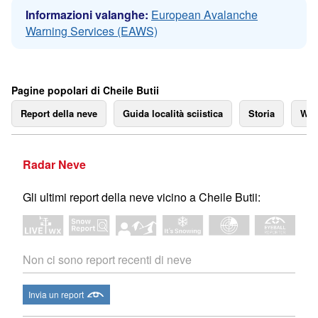
Informazioni valanghe:
European Avalanche
Warning Services (EAWS)
Pagine popolari di Cheile Butii
Report della neve
Guida località sciistica
Storia
We
Radar Neve
Gli ultimi report della neve vicino a Cheile Butii:
Non ci sono report recenti di neve
Invia un report