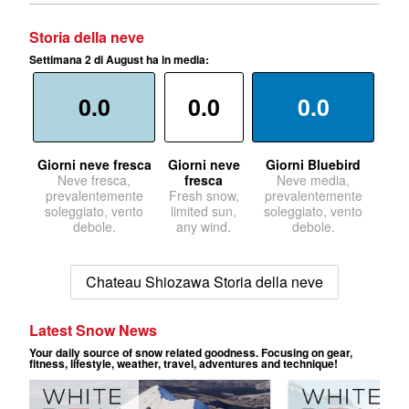
Storia della neve
Settimana 2 di August ha in media:
0.0
0.0
0.0
Giorni neve fresca
Giorni neve
Giorni Bluebird
Neve fresca,
fresca
Neve media,
prevalentemente
Fresh snow,
prevalentemente
soleggiato, vento
limited sun,
soleggiato, vento
debole.
any wind.
debole.
Chateau Shiozawa Storia della neve