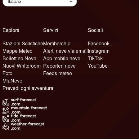
Esplora
Servizi
Sociali
Stazioni Sciistiche
Membership
Facebook
Mappe Meteo
Alerti neve via email
Instagram
Bollettino Neve
App mobile neve
TikTok
Nuovi Whiteroom
Reporteri neve
YouTube
Foto
Feeds meteo
MiaNeve
Prevedi ogni avventura