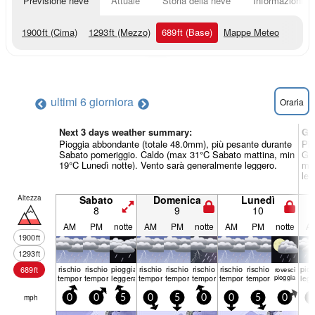
Previsione neve
Attuale
Storia della neve
Informazioni sul
1900
ft
(Cima)
1293
ft
(Mezzo)
689
ft
(Base)
Mappe Meteo
ultimi 6 giorni
ora
Oraria
Next 3 days weather summary:
Gi
Pioggia abbondante (totale 48.0mm), più pesante durante
Pio
Sabato pomeriggio. Caldo (max 31°C Sabato mattina, min
Gio
19°C Lunedì notte). Vento sarà generalmente leggero.
min
leg
Altezza
Sabato
Domenica
Lunedì
8
9
10
AM
PM
notte
AM
PM
notte
AM
PM
notte
A
1900
ft
1293
ft
rischio
rischio
pioggia
rischio
rischio
rischio
rischio
rischio
piog
689
ft
rovesci
temporale
temporale
leggera
temporale
temporale
temporale
temporale
temporale
pioggia
leg
mph
0
0
5
0
5
0
0
5
0
5