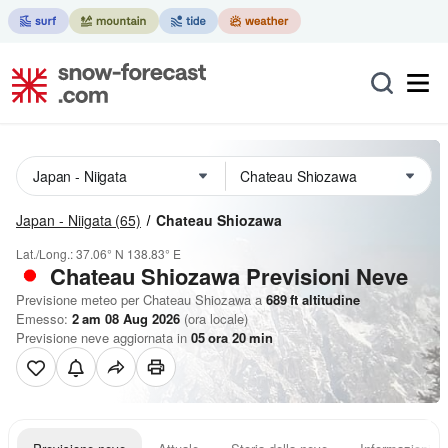
Japan - Niigata
(65)
Chateau Shiozawa
Lat./Long.:
37.06° N
138.83° E
Chateau Shiozawa Previsioni Neve
Previsione meteo per Chateau Shiozawa a
689
ft
altitudine
Emesso:
2 am 08 Aug 2026
(ora locale)
Previsione neve aggiornata in
05
ora
20
min