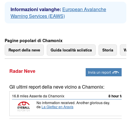
Informazioni valanghe:
European Avalanche
Warning Services (EAWS)
Pagine popolari di Chamonix
Report della neve
Guida località sciistica
Storia
We
Radar Neve
Invia un report
Gli ultimi report della neve vicino a Chamonix:
16.8
miles
Assente da Chamonix
8 hour fa
No information received. Another glorious day.
da
La Giettaz en Aravis