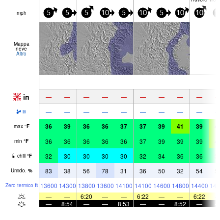
mph
5
5
5
10
5
10
5
10
10
1
Mappa
neve
Altro
in
—
—
—
—
—
—
—
—
—
—
—
—
—
—
—
—
—
—
in
36
39
36
36
37
37
39
41
39
4
max
°
F
36
36
36
36
36
37
39
39
39
4
min
°
F
32
30
30
30
30
32
34
36
36
3
chill
°
F
83
38
56
78
31
36
50
32
54
5
Umido.
%
13600
14300
13800
13600
14100
14100
14600
14800
14400
149
Zero termico
ft
—
—
6:20
—
—
6:22
—
—
6:22
—
8:54
—
—
8:53
—
—
8:52
—