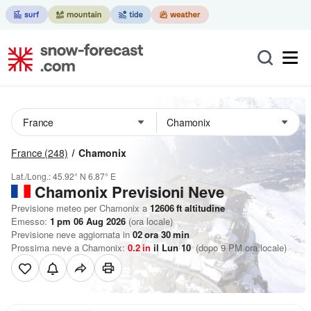
France
(248)
Chamonix
Lat./Long.:
45.92° N
6.87° E
Chamonix Previsioni Neve
Previsione meteo per Chamonix a
12606
ft
altitudine
Emesso:
1 pm 06 Aug 2026
(ora locale)
Previsione neve aggiornata in
02
ora
30
min
Prossima neve a Chamonix:
0.2
in
il Lun 10
(dopo 9 PM ora locale)