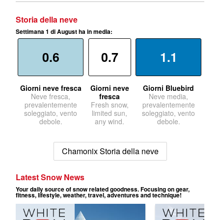
Storia della neve
Settimana 1 di August ha in media:
0.6
0.7
1.1
Giorni neve fresca
Giorni neve
Giorni Bluebird
Neve fresca,
fresca
Neve media,
prevalentemente
Fresh snow,
prevalentemente
soleggiato, vento
limited sun,
soleggiato, vento
debole.
any wind.
debole.
Chamonix Storia della neve