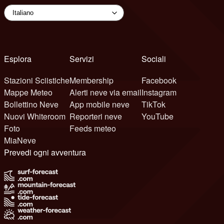
Esplora
Servizi
Sociali
Stazioni Sciistiche
Membership
Facebook
Mappe Meteo
Alerti neve via email
Instagram
Bollettino Neve
App mobile neve
TikTok
Nuovi Whiteroom
Reporteri neve
YouTube
Foto
Feeds meteo
MiaNeve
Prevedi ogni avventura