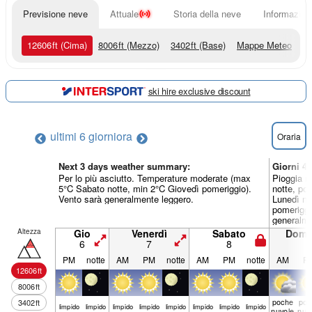
Previsione neve
Attuale
Storia della neve
Informazioni
12606
ft
(Cima)
8006
ft
(Mezzo)
3402
ft
(Base)
Mappe Meteo
ski hire exclusive discount
ultimi 6 giorni
ora
Oraria
Next 3 days weather summary:
Giorni 4
Per lo più asciutto. Temperature moderate (max
Pioggia m
5°C Sabato notte, min 2°C Giovedì pomeriggio).
notte, po
Vento sarà generalmente leggero.
Lunedì n
pomeriggi
generalme
Altezza
Gio
Venerdì
Sabato
Dome
6
7
8
9
PM
notte
AM
PM
notte
AM
PM
notte
AM
P
12606
ft
8006
ft
poche
poc
3402
ft
limp­ido
limp­ido
limp­ido
limp­ido
limp­ido
limp­ido
limp­ido
limp­ido
nuvole
nuv