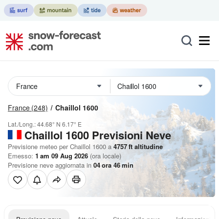
France
(248)
Chaillol 1600
Lat./Long.:
44.68° N
6.17° E
Chaillol 1600 Previsioni Neve
Previsione meteo per Chaillol 1600 a
4757
ft
altitudine
Emesso:
1 am 09 Aug 2026
(ora locale)
Previsione neve aggiornata in
04
ora
46
min