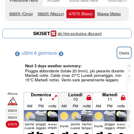
Previsione neve
Attuale
Storia della neve
Informazioni sul
6565
ft
(Cima)
5663
ft
(Mezzo)
4757
ft
(Base)
Mappe Meteo
ski hire exclusive discount
ultimi 6 giorni
ora
Oraria
Next 3 days weather summary:
Gi
Pioggia abbondante (totale 20.0mm), più pesante durante
Pio
Martedì notte. Caldo (max 27°C Lunedì pomeriggio, min
pom
15°C Martedì notte). Vento sarà generalmente leggero.
16°
Altezza
Domenica
Lunedì
Martedì
9
10
11
AM
PM
notte
AM
PM
notte
AM
PM
notte
A
6565
ft
5663
ft
poche
pioggia
poche
rischio
pioggia
4757
ft
rovesci
rovesci
limp­ido
limp­ido
limp­
nuvole
leggera
pioggia
nuvole
temporale
leggera
pioggia