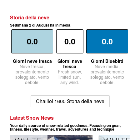
Storia della neve
Settimana 2 di August ha in media:
0.0
0.0
0.0
Giorni neve fresca
Giorni neve
Giorni Bluebird
Neve fresca,
fresca
Neve media,
prevalentemente
Fresh snow,
prevalentemente
soleggiato, vento
limited sun,
soleggiato, vento
debole.
any wind.
debole.
Chaillol 1600 Storia della neve