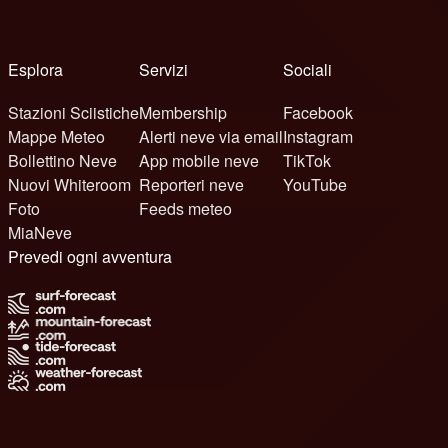
Esplora
Servizi
Sociali
Stazioni Sciistiche
Membership
Facebook
Mappe Meteo
Alerti neve via email
Instagram
Bollettino Neve
App mobile neve
TikTok
Nuovi Whiteroom
Reporteri neve
YouTube
Foto
Feeds meteo
MiaNeve
Prevedi ogni avventura