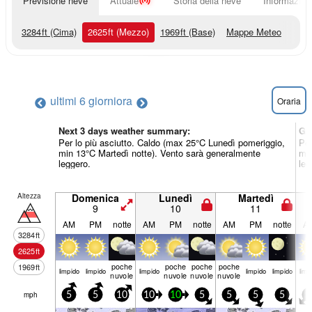
Previsione neve
Attuale
Storia della neve
Informazioni
3284
ft
(Cima)
2625
ft
(Mezzo)
1969
ft
(Base)
Mappe Meteo
ultimi 6 giorni
ora
Oraria
Next 3 days weather summary:
Gi
Per lo più asciutto. Caldo (max 25°C Lunedì pomeriggio,
Per
min 13°C Martedì notte). Vento sarà generalmente
min
leggero.
leg
Altezza
Domenica
Lunedì
Martedì
9
10
11
AM
PM
notte
AM
PM
notte
AM
PM
notte
A
3284
ft
2625
ft
poche
poche
poche
poche
1969
ft
limp­ido
limp­ido
limp­ido
limp­ido
limp­ido
limp­
nuvole
nuvole
nuvole
nuvole
mph
5
5
10
10
10
5
5
5
5
5