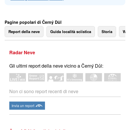
Pagine popolari di Černý Důl
Report della neve
Guida località sciistica
Storia
We
Radar Neve
Gli ultimi report della neve vicino a Černý Důl:
Non ci sono report recenti di neve
Invia un report