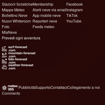
Stazioni Sciistiche
Membership
Facebook
Mappe Meteo
Alerti neve via email
Instagram
Bollettino Neve
App mobile neve
TikTok
Nuovi Whiteroom
Reporteri neve
YouTube
Foto
Feeds meteo
MiaNeve
Prevedi ogni avventura
Pubblicità
Supporto
Contattaci
Collegamento a noi
Commento