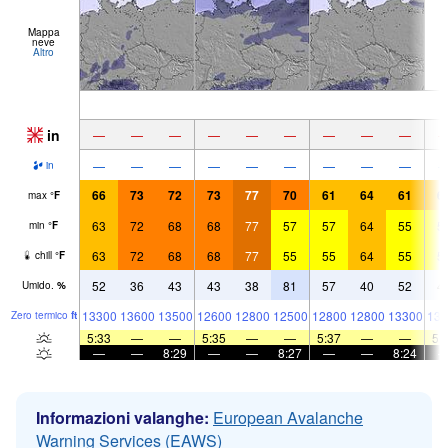
Mappa
neve
Altro
in
—
—
—
—
—
—
—
—
—
—
—
—
—
—
—
—
—
—
in
66
73
72
73
77
70
61
64
61
6
max
°
F
63
72
68
68
77
57
57
64
55
5
min
°
F
63
72
68
68
77
55
55
64
55
5
chill
°
F
52
36
43
43
38
81
57
40
52
4
Umido.
%
13300
13600
13500
12600
12800
12500
12800
12800
13300
136
Zero termico
ft
5:33
—
—
5:35
—
—
5:37
—
—
5:
—
—
8:29
—
—
8:27
—
—
8:24
Informazioni valanghe:
European Avalanche
Warning Services (EAWS)