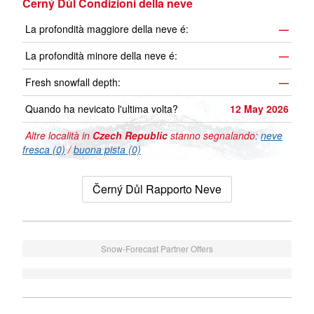
Černý Důl Condizioni della neve
La profondità maggiore della neve é:
—
La profondità minore della neve é:
—
Fresh snowfall depth:
—
Quando ha nevicato l'ultima volta?
12 May 2026
Altre località in
Czech Republic
stanno segnalando:
neve
fresca (0)
/
buona pista (0)
Černý Důl Rapporto Neve
Snow-Forecast Partner Offers