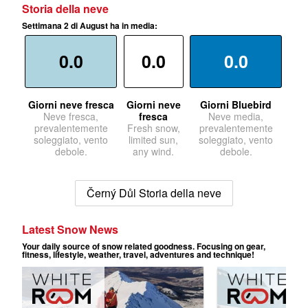
Storia della neve
Settimana 2 di August ha in media:
0.0
0.0
0.0
Giorni neve fresca
Giorni neve
Giorni Bluebird
Neve fresca,
fresca
Neve media,
prevalentemente
Fresh snow,
prevalentemente
soleggiato, vento
limited sun,
soleggiato, vento
debole.
any wind.
debole.
Černý Důl Storia della neve