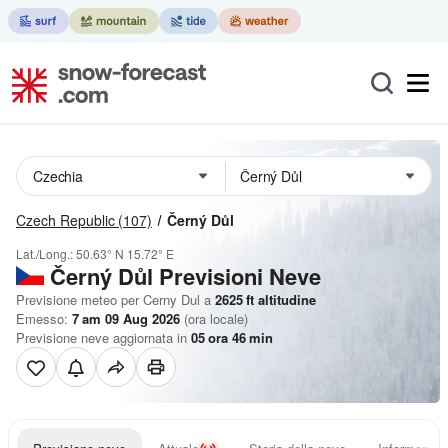
Czech Republic
(107)
Černý Důl
Lat./Long.:
50.63° N
15.72° E
Černý Důl Previsioni Neve
Previsione meteo per Cerny Dul a
2625
ft
altitudine
Emesso:
7 am 09 Aug 2026
(ora locale)
Previsione neve aggiornata in
05
ora
46
min