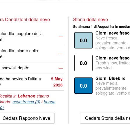
s Condizioni della neve
Storia della neve
Settimana 1 di August ha in media
Giorni neve fresc
ofondità maggiore della
—
Neve fresca,
é:
0.0
prevalentemente
soleggiato, vento 
ofondità minore della
—
é:
Giorni neve fresc
0.0
Fresh snow, limite
 snowfall depth:
—
any wind.
Giorni Bluebird
o ha nevicato l'ultima
5 May
Neve media,
?
2026
0.0
prevalentemente
soleggiato, vento 
località in
Lebanon
stanno
lando:
neve fresca (0)
/
buona
(0)
Cedars Rapporto Neve
Cedars Storia della n