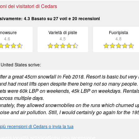
ni dei visitatori di Cedars
sivamente:
4.3
Basato su
27
voti e
20
recensioni
nowsure
Varietà di piste
Fuoripista
4.6
4.5
4.8
United States scrive:
fter a great 45cm snowfall in Feb 2018. Resort is basic but very
 and had most lifts open despite there being not so many people.
ickets were 60k LBP on weekends, 45k LBP on weekdays. Rentals
cross multiple days.
unately, they allowed snowmobiles on the runs which churned up
oise and air pollution. Still, I would certainly go again for the 1
più recensioni di Cedars o invia la tua
uesta località sciistica
Scrivi una recensione