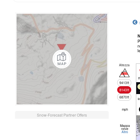
N
P
n
l
Altezza
n
9413
ft
8143
ft
6870
ft
li
mph
Snow-Forecast Partner Offers
Mappa
neve
Altro