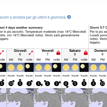
scorri a sinistra per gli ultimi 6 giorni
ora
ext 4 days weather summary:
Giorni 5-7
er lo più asciutto. Temperature moderate (max 18°C Mercoledì
Per lo più a
otte, min 16°C Mercoledì notte). Vento sarà generalmente
Lunedì pome
eggero.
notte). Vent
leggero.
Giovedì
Venerdì
Sabato
Domeni
6
7
8
9
otte
AM
PM
notte
AM
PM
notte
AM
PM
notte
AM
PM
mp­ido
limp­ido
limp­ido
limp­ido
limp­ido
limp­ido
limp­ido
limp­ido
limp­ido
limp­ido
limp­ido
limp­ido
5
10
5
5
5
5
5
0
5
5
5
10