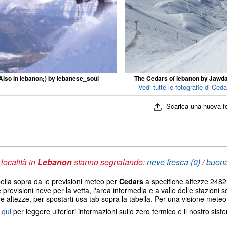
Also in lebanon;) by lebanese_soul
The Cedars of lebanon by Jawd
Vedi tutte le fotografie di Ceda
Scarica una nuova f
 località in
Lebanon
stanno segnalando:
neve fresca (0)
/
buona
ella sopra da le previsioni meteo per
Cedars
a specifiche altezze 2482 
e previsioni neve per la vetta, l'area intermedia e a valle delle stazioni s
re altezze, per spostarti usa tab sopra la tabella. Per una visione meteo
 qui
per leggere ulteriori informazioni sullo zero termico e il nostro sis