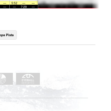
—
5:52
—
—
—
—
7:29
—
pa Pista