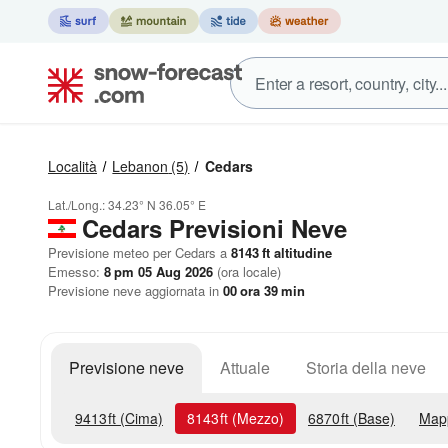
Località
Lebanon
(5)
Cedars
Lat./Long.:
34.23° N
36.05° E
Cedars Previsioni Neve
Previsione meteo per Cedars a
8143
ft
altitudine
Emesso:
8 pm 05 Aug 2026
(ora locale)
Previsione neve aggiornata in
00
ora
39
min
Previsione neve
Attuale
Storia della neve
9413
ft
(Cima)
8143
ft
(Mezzo)
6870
ft
(Base)
Map