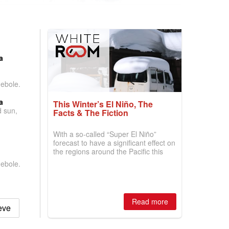
:
a
debole.
a
This Winter’s El Niño, The
d sun,
Facts & The Fiction
With a so-called “Super El Niño”
forecast to have a significant effect on
the regions around the Pacific this
winter, the question skiers are asking
debole.
is simple: book now or wait, and
where are the best odds?
Read more
eve