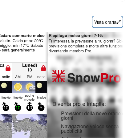
Vista oraria
 Cedars sommario meteo
Riepilogo meteo giorni 7-16:
sciutto. Caldo (max 20°C
Ti interessa la previsione a 16 giorni? Sblocca la
riggio, min 17°C Sabato
previsione completa e molte altre funzionalità
o sarà generalmente
diventando membro Pro.
ca
Lunedì
10
Snow
Pro
notte
AM
PM
notte
poche
limp­ido
limp­ido
limp­ido
nuvole
Diventa pro e intaglia:
10
10
10
5
Previsioni della neve orarie e a 16
giorni
Navigazione veloce senza
pubblicità