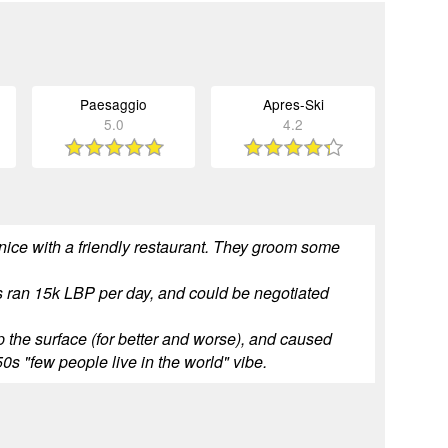
Paesaggio
Apres-Ski
5.0
4.2
 nice with a friendly restaurant. They groom some
 ran 15k LBP per day, and could be negotiated
 the surface (for better and worse), and caused
950s "few people live in the world" vibe.