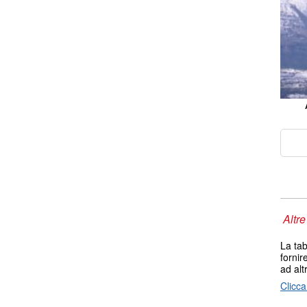
Altre
La tab
fornir
ad alt
Clicca