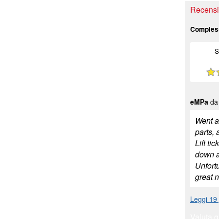
Recensio
Comples
S
eMPa
da 
Went a
parts,
Lift t
down a
Unfort
great n
Leggi 19 
Valuta q