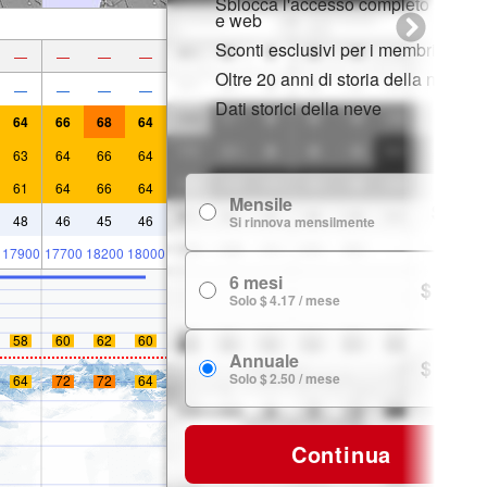
Sblocca l'accesso completo su app
e web
Sconti esclusivi per i membri
—
—
—
—
Oltre 20 anni di storia della neve
—
—
—
—
Dati storici della neve
64
66
68
64
63
64
66
64
61
64
66
64
Mensile
$ 7.99
48
46
45
46
Si rinnova mensilmente
17900
17700
18200
18000
6 mesi
$ 24.99
Solo $ 4.17 / mese
58
60
62
60
Annuale
$ 29.99
Solo $ 2.50 / mese
64
72
72
64
Continua