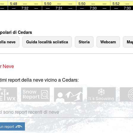
—
5:48
—
—
5:50
—
—
5:50
—
—
5:52
—
—
—
7:32
—
—
7:31
—
—
7:30
—
—
7:30
polari di Cedars
ella neve
Guida località sciistica
Storia
Webcam
Map
r Neve
ltimi report della neve vicino a Cedars:
i sono report recenti di neve
 un report