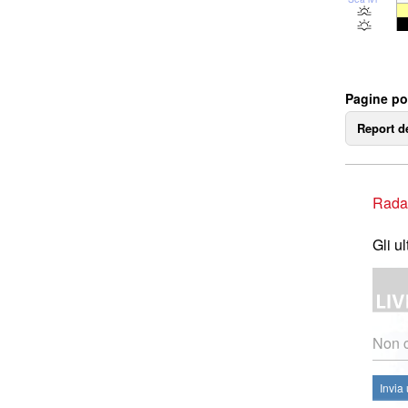
Pagine po
Report d
Rada
Gli u
Non c
Invia