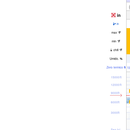
in
in
max
°
F
min
°
F
chill
°
F
Umido.
%
1
Zero termico
ft
15000ft
12000ft
9000ft
6000ft
3000ft
Sea lvl