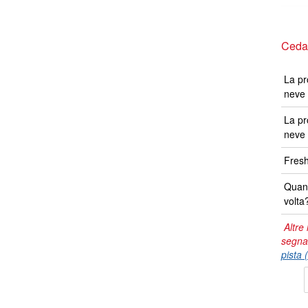
Cedar
La pr
neve 
La pr
neve 
Fresh
Quand
volta
Altre 
segna
pista 