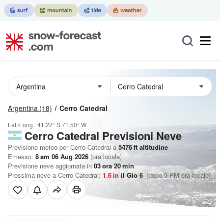
Argentina
(18)
Cerro Catedral
Lat./Long.:
41.22° S
71.50° W
Cerro Catedral Previsioni Neve
Previsione meteo per Cerro Catedral a
5476
ft
altitudine
Emesso:
8 am 06 Aug 2026
(ora locale)
Previsione neve aggiornata in
03
ora
20
min
Prossima neve a Cerro Catedral:
1.6
in
il Gio 6
(dopo 9 PM ora locale)