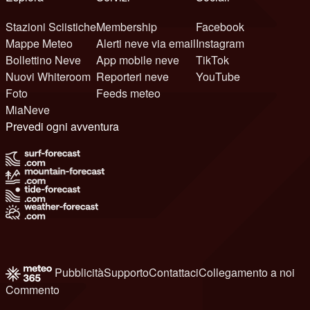
Stazioni Sciistiche
Membership
Facebook
Mappe Meteo
Alerti neve via email
Instagram
Bollettino Neve
App mobile neve
TikTok
Nuovi Whiteroom
Reporteri neve
YouTube
Foto
Feeds meteo
MiaNeve
Prevedi ogni avventura
Pubblicità
Supporto
Contattaci
Collegamento a noi
Commento