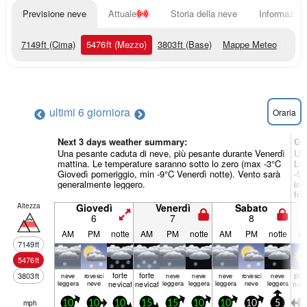
Previsione neve
Attuale
Storia della neve
Informazioni
7149
ft
(Cima)
5476
ft
(Mezzo)
3803
ft
(Base)
Mappe Meteo
ultimi 6 giorni
ora
Oraria
Next 3 days weather summary:
Gi
Una pesante caduta di neve, più pesante durante Venerdì
Una
mattina. Le temperature saranno sotto lo zero (max -3°C
Lun
Giovedì pomeriggio, min -9°C Venerdì notte). Vento sarà
-5°
generalmente leggero.
in 
fre
Altezza
Giovedì
Venerdì
Sabato
6
7
8
AM
PM
notte
AM
PM
notte
AM
PM
notte
A
7149
ft
5476
ft
forte
forte
poc
3803
ft
neve
rovesci
neve
neve
neve
rovesci
neve
leggera
neve
nevicata
nevicata
leggera
leggera
leggera
neve
leggera
nuv
mph
10
10
10
15
15
10
10
10
5
5