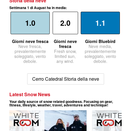
Storia della neve
Settimana 1 di August ha in media:
1.0
2.0
1.1
Giorni neve fresca
Giorni neve
Giorni Bluebird
Neve fresca,
fresca
Neve media,
prevalentemente
Fresh snow,
prevalentemente
soleggiato, vento
limited sun,
soleggiato, vento
debole.
any wind.
debole.
Cerro Catedral Storia della neve