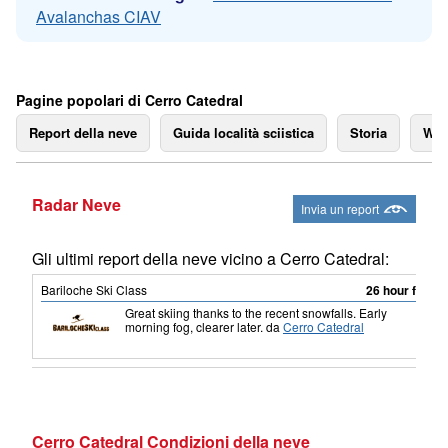
Avalanchas CIAV
Pagine popolari di Cerro Catedral
Report della neve
Guida località sciistica
Storia
We
Radar Neve
Invia un report
Gli ultimi report della neve vicino a Cerro Catedral:
Bariloche Ski Class
26 hour fa
Great skiing thanks to the recent snowfalls. Early
morning fog, clearer later.
da
Cerro Catedral
Cerro Catedral Condizioni della neve