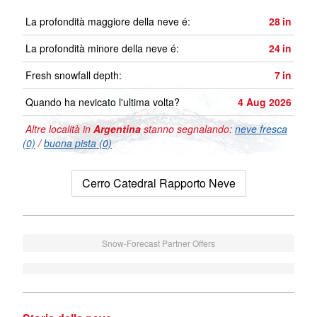
La profondità maggiore della neve é:
28
in
La profondità minore della neve é:
24
in
Fresh snowfall depth:
7
in
Quando ha nevicato l'ultima volta?
4 Aug 2026
Altre località in
Argentina
stanno segnalando:
neve fresca
(0)
/
buona pista (0)
Cerro Catedral Rapporto Neve
Snow-Forecast Partner Offers