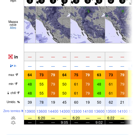
mph
5
5
5
5
5
5
5
0
5
5
Mappa
neve
Altro
in
—
—
—
—
—
—
—
—
—
0.
—
—
—
—
—
—
—
—
—
in
64
73
79
64
75
79
63
73
79
5
max
°
F
48
55
79
50
61
79
48
61
79
5
min
°
F
48
55
79
50
61
79
48
61
79
5
chill
°
F
39
78
19
45
60
19
50
62
21
9
Umido.
%
13900
13600
14400
14300
13300
14100
13600
13500
14100
138
Zero termico
ft
—
6:20
—
—
6:20
—
—
6:22
—
—
—
—
9:05
—
—
9:02
—
—
9: