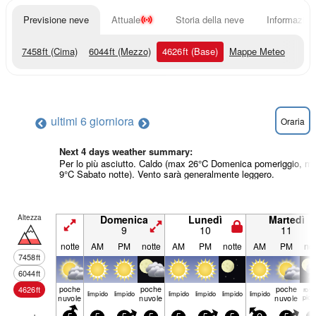
Previsione neve
Attuale
Storia della neve
Informazioni
7458
ft
(Cima)
6044
ft
(Mezzo)
4626
ft
(Base)
Mappe Meteo
ultimi 6 giorni
ora
Oraria
Next 4 days weather summary:
Per lo più asciutto. Caldo (max 26°C Domenica pomeriggio, mi
9°C Sabato notte). Vento sarà generalmente leggero.
Altezza
Domenica
Lunedì
Martedì
9
10
11
notte
AM
PM
notte
AM
PM
notte
AM
PM
not
7458
ft
6044
ft
poche
poche
poche
4626
ft
rove
limp­ido
limp­ido
limp­ido
limp­ido
limp­ido
limp­ido
nuvole
nuvole
nuvole
piog