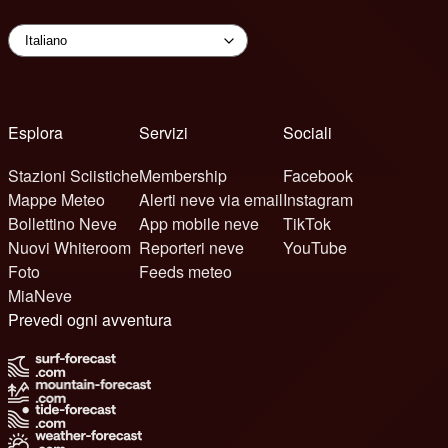
Esplora
Servizi
Sociali
Stazioni Sciistiche
Membership
Facebook
Mappe Meteo
Alerti neve via email
Instagram
Bollettino Neve
App mobile neve
TikTok
Nuovi Whiteroom
Reporteri neve
YouTube
Foto
Feeds meteo
MiaNeve
Prevedi ogni avventura