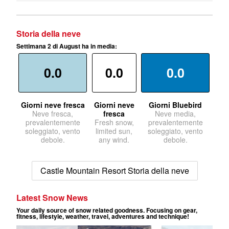
Storia della neve
Settimana 2 di August ha in media:
0.0
0.0
0.0
Giorni neve fresca
Giorni neve
Giorni Bluebird
Neve fresca,
fresca
Neve media,
prevalentemente
Fresh snow,
prevalentemente
soleggiato, vento
limited sun,
soleggiato, vento
debole.
any wind.
debole.
Castle Mountain Resort Storia della neve