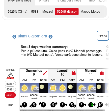
Previsione neve
Attuale
Storia della neve
Informazioni sul
5925
ft
(Cima)
5588
ft
(Mezzo)
5250
ft
(Base)
Mappe Meteo
ultimi 6 giorni
ora
Oraria
Next 3 days weather summary:
Gi
Per lo più asciutto. Caldo (max 23°C Martedì pomeriggio,
Per
min 9°C Martedì notte). Vento sarà generalmente leggero.
Mer
sar
Altezza
Domenica
Lunedì
Martedì
9
10
11
AM
PM
notte
AM
PM
notte
AM
PM
notte
A
5925
ft
5588
ft
poche
poche
poche
5250
ft
limp­ido
limp­ido
limp­ido
limp­ido
limp­ido
limp­ido
limp­
nuvole
nuvole
nuvole
mph
5
5
5
5
5
5
5
10
10
5