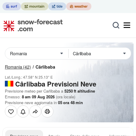
Romania
(42)
Cârlibaba
Lat./Long.:
47.58° N
25.13° E
Cârlibaba Previsioni Neve
Previsione meteo per Carlibaba a
5250
ft
altitudine
Emesso:
8 am 09 Aug 2026
(ora locale)
Previsione neve aggiornata in
05
ora
48
min