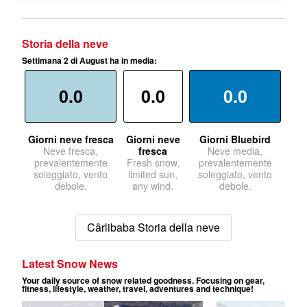
Storia della neve
Settimana 2 di August ha in media:
0.0
0.0
0.0
Giorni neve fresca
Giorni neve
Giorni Bluebird
Neve fresca,
fresca
Neve media,
prevalentemente
Fresh snow,
prevalentemente
soleggiato, vento
limited sun,
soleggiato, vento
debole.
any wind.
debole.
Cârlibaba Storia della neve