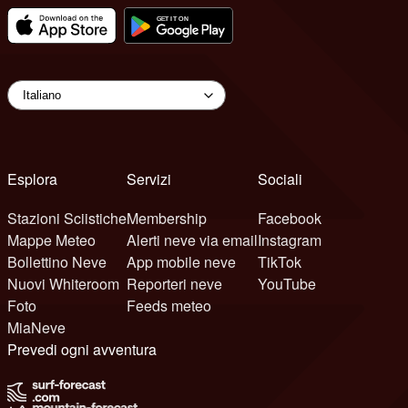
Esplora
Servizi
Sociali
Stazioni Sciistiche
Membership
Facebook
Mappe Meteo
Alerti neve via email
Instagram
Bollettino Neve
App mobile neve
TikTok
Nuovi Whiteroom
Reporteri neve
YouTube
Foto
Feeds meteo
MiaNeve
Prevedi ogni avventura