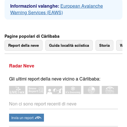
Informazioni valanghe:
European Avalanche
Warning Services (EAWS)
Pagine popolari di Cârlibaba
Report della neve
Guida località sciistica
Storia
We
Radar Neve
Gli ultimi report della neve vicino a Cârlibaba:
Non ci sono report recenti di neve
Invia un report