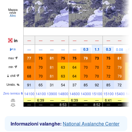
Mappa
neve
Altro
in
—
—
—
—
—
—
—
—
—
0.3
1.1
0.3
0.
—
—
—
—
—
0.08
in
77
75
81
75
75
79
73
75
81
7
max
°
F
68
70
81
63
64
70
70
72
79
6
min
°
F
68
70
81
63
64
70
70
72
79
6
chill
°
F
91
65
31
54
37
85
92
85
72
7
Umido.
%
14100
14100
13900
14800
14600
14300
15100
15100
15400
149
Zero termico
ft
—
6:39
—
—
6:39
—
—
6:41
—
—
—
—
8:53
—
—
8:52
—
—
8:
Informazioni valanghe:
National Avalanche Center