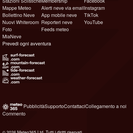
Stazioni Sciistiche
Membership
Facebook
Mappe Meteo
Alerti neve via email
Instagram
Bollettino Neve
App mobile neve
TikTok
Nuovi Whiteroom
Reporteri neve
YouTube
Foto
Feeds meteo
MiaNeve
Prevedi ogni avventura
Pubblicità
Supporto
Contattaci
Collegamento a noi
Commento
© 2026 Meteo365 Ltd. Tutti i diritti riservati
8