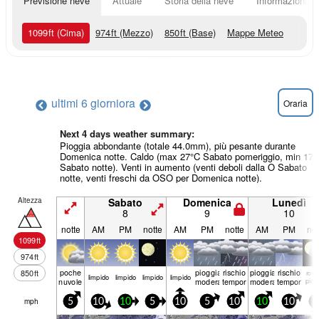
Previsione neve
Attuale
Storia della neve
Informazioni sul
1099
ft
(Cima)
974
ft
(Mezzo)
850
ft
(Base)
Mappe Meteo
ultimi 6 giorni
ora
Oraria
Next 4 days weather summary:
Pioggia abbondante (totale 44.0mm), più pesante durante
Domenica notte. Caldo (max 27°C Sabato pomeriggio, min 17°
Sabato notte). Venti in aumento (venti deboli dalla O Sabato
notte, venti freschi da OSO per Domenica notte).
Altezza
Sabato
Domenica
Lunedì
8
9
10
notte
AM
PM
notte
AM
PM
notte
AM
PM
not
1099
ft
974
ft
poche
pioggia
rischio
pioggia
rischio
850
ft
rove
limp­ido
limp­ido
limp­ido
limp­ido
nuvole
moderata
temporale
moderata
temporale
piog
mph
5
10
10
5
10
5
10
10
10
5