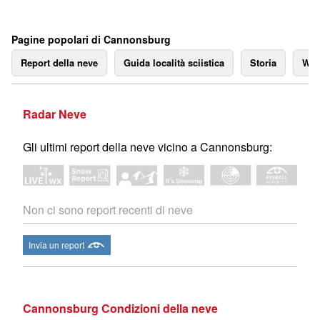
Pagine popolari di Cannonsburg
Report della neve
Guida località sciistica
Storia
We
Radar Neve
Gli ultimi report della neve vicino a Cannonsburg:
Non ci sono report recenti di neve
Invia un report
Cannonsburg Condizioni della neve