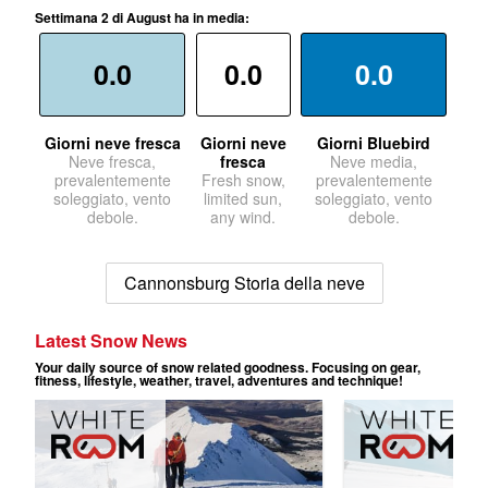
Settimana 2 di August ha in media:
0.0
0.0
0.0
Giorni neve fresca
Giorni neve
Giorni Bluebird
Neve fresca,
fresca
Neve media,
prevalentemente
Fresh snow,
prevalentemente
soleggiato, vento
limited sun,
soleggiato, vento
debole.
any wind.
debole.
Cannonsburg Storia della neve