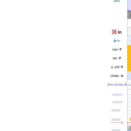
Altro
in
in
max
°
F
min
°
F
chill
°
F
Umido.
%
1
Zero termico
ft
15000ft
12000ft
9000ft
6000ft
3000ft