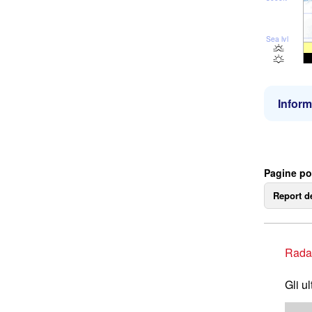
Sea lvl
Inform
Pagine po
Report d
Rada
Gli u