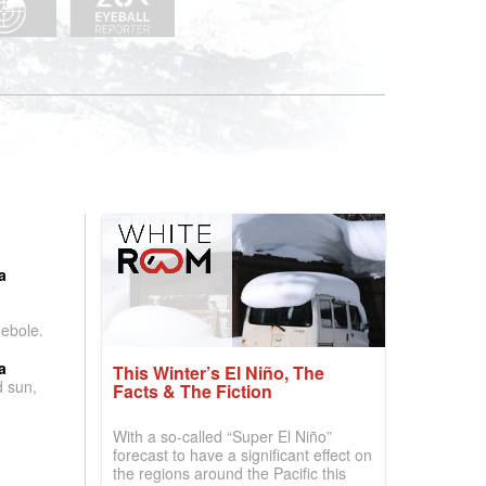
:
a
debole.
a
This Winter’s El Niño, The
d sun,
Facts & The Fiction
With a so-called “Super El Niño”
forecast to have a significant effect on
the regions around the Pacific this