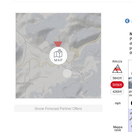
N
P
d
p
g
Altezza
5843
ft
5056
ft
p
4269
ft
m
mph
Snow-Forecast Partner Offers
Mappa
neve