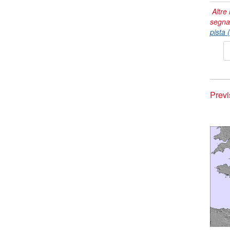
Altre 
segna
pista 
Previ