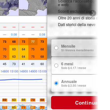
Sblocca l'accesso completo s
e web
Sconti esclusivi per i membri
Oltre 20 anni di storia della n
Dati storici della neve
—
—
—
—
—
—
0.08
—
—
0.08
73
68
72
77
73
Mensile
$
70
63
64
75
68
Si rinnova mensilmente
70
63
64
75
68
6 mesi
45
73
41
41
60
$ 
Solo $ 4.17 / mese
14800
15100
14900
14900
15100
Annuale
$ 
Solo $ 2.50 / mese
69
63
66
73
68
Continua
77
65
71
81
71