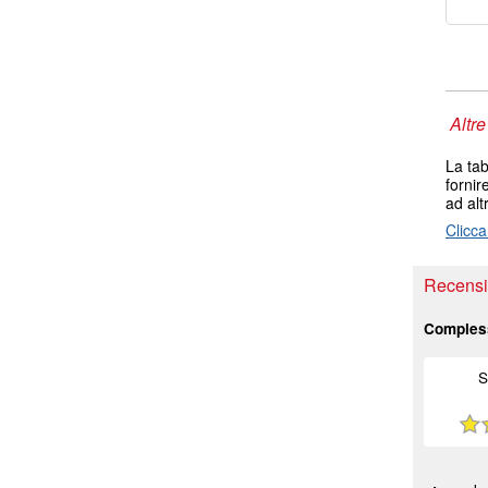
Altre
La tab
fornir
ad alt
Clicca
Recensio
Comples
S