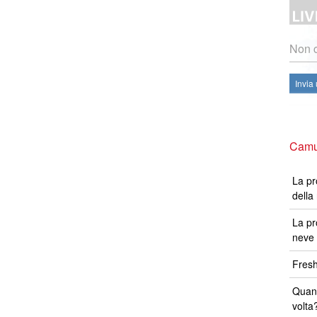
Non c
Invia
Camur
La pr
della
La pr
neve 
Fresh
Quand
volta