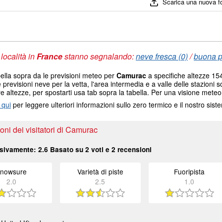
Scarica una nuova f
 località in
France
stanno segnalando:
neve fresca (0)
/
buona pi
ella sopra da le previsioni meteo per
Camurac
a specifiche altezze 154
e previsioni neve per la vetta, l'area intermedia e a valle delle stazioni s
re altezze, per spostarti usa tab sopra la tabella. Per una visione meteo
 qui
per leggere ulteriori informazioni sullo zero termico e il nostro sis
ni dei visitatori di Camurac
sivamente:
2.6
Basato su
2
voti e
2
recensioni
nowsure
Varietà di piste
Fuoripista
2.0
2.5
1.0