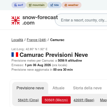
Località
France
(248)
Camurac
Lat./Long.:
42.80° N
1.92° E
Camurac Previsioni Neve
Previsione meteo per Camurac a
5056
ft
altitudine
Emesso:
1 pm 06 Aug 2026
(ora locale)
Previsione neve aggiornata in
00
ora
30
min
Previsione neve
Attuale
Storia della neve
5843
ft
(Cima)
5056
ft
(Mezzo)
4269
ft
(Base)
Map