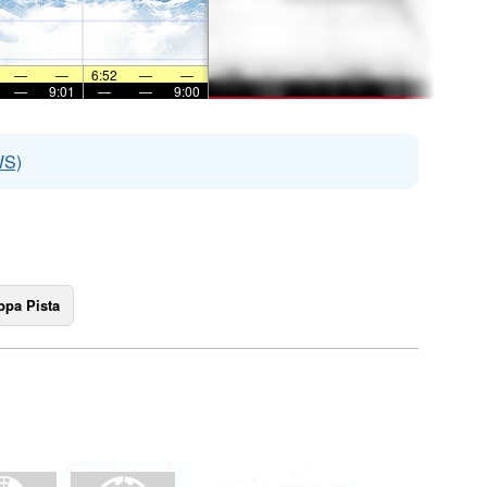
—
—
6:52
—
—
—
9:01
—
—
9:00
WS)
pa Pista