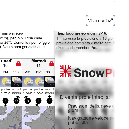
Vista oraria
mmario meteo
Riepilogo meteo giorni 7-16:
.0mm), per lo più che cade
Ti interessa la previsione a 16 giorni? Sblo
max 26°C Domenica pomeriggio,
previsione completa e molte altre funzionali
. Vento sarà generalmente
diventando membro Pro.
Lunedì
Martedì
10
11
Snow
Pro
PM
notte
AM
PM
notte
poche
poche
poche
rovesci
rovesci
nuvole
pioggia
nuvole
nuvole
pioggia
Diventa pro e intaglia:
5
0
5
5
5
Previsioni della neve orarie e
giorni
Navigazione veloce senza
pubblicità