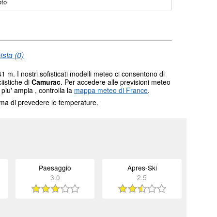
oto
sta (0)
1 m. I nostri sofisticati modelli meteo ci consentono di
ciistiche di
Camurac
. Per accedere alle previsioni meteo
 piu' ampia , controlla la
mappa meteo di France
.
tema di prevedere le temperature.
Paesaggio
Apres-Ski
3.0
2.5