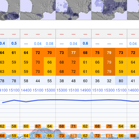
—
—
—
—
—
—
—
—
—
—
—
—
0.4
0.5
0.6
—
0.04
0.08
—
0.04
—
—
—
0.04
64
61
64
72
70
73
77
68
75
79
73
72
63
59
59
70
66
68
72
61
66
79
59
64
63
59
59
70
66
68
72
61
66
79
59
64
78
78
58
44
55
38
48
60
36
32
80
41
4100
15100
14400
15100
15300
15300
15100
14900
15100
15300
15100
14600
62
58
60
67
64
68
71
62
68
75
64
64
68
59
64
75
66
73
78
62
72
83
66
68