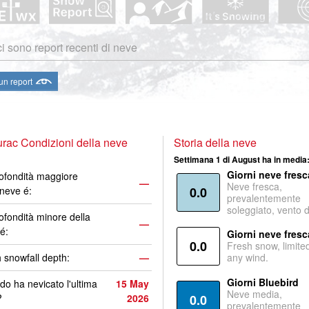
i sono report recenti di neve
 un report
ac Condizioni della neve
Storia della neve
Settimana 1 di August ha in media
Giorni neve fresc
ofondità maggiore
—
Neve fresca,
 neve é:
0.0
prevalentemente
soleggiato, vento 
ofondità minore della
—
é:
Giorni neve fresc
0.0
Fresh snow, limite
 snowfall depth:
—
any wind.
Giorni Bluebird
o ha nevicato l'ultima
15 May
Neve media,
?
2026
0.0
prevalentemente