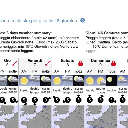
scorri a sinistra per gli ultimi 6 giorni
ora
ext 3 days weather summary:
Giorni 4-6 Camurac so
ioggia abbondante (totale 42.0mm), più pesante
Pioggia leggera (totale 5
urante Giovedì notte. Caldo (max 25°C Sabato
Lunedì mattina. Caldo (
omeriggio, min 15°C Giovedì notte). Vento sarà
min 15°C Domenica notte)
eneralmente leggero.
leggero.
Gio
Venerdì
Sabato
Domenica
6
7
8
9
PM
notte
AM
PM
notte
AM
PM
notte
AM
PM
notte
AM
ioggia
rischio
rischio
poche
rovesci
rovesci
rovesci
rovesci
limp­ido
limp­ido
limp­ido
limp­ido
oderata
pioggia
temporale
pioggia
temporale
pioggia
nuvole
pioggia
5
5
5
5
0
5
5
5
5
5
5
5