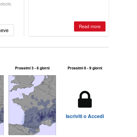
winter, the question skiers are asking
debole.
is simple: book now or wait, and
where are the best odds?
Read more
neve
Prossimi 3 - 6 giorni
Prossimi 6 - 9 giorni
Iscriviti o Accedi