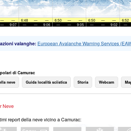
—
—
6:48
—
—
6:50
—
—
6:50
—
—
6:52
—
9:07
—
—
9:06
—
—
9:05
—
—
9:02
—
azioni valanghe:
European Avalanche Warning Services (EA
polari di Camurac
ella neve
Guida località sciistica
Storia
Webcam
Map
r Neve
ltimi report della neve vicino a Camurac: