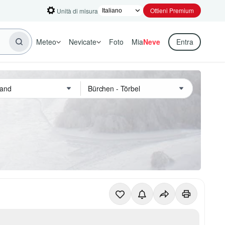
Ottieni Premium
Unità di misura
Meteo
Nevicate
Foto
Mia
Neve
Entra