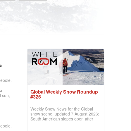
:
a
debole.
a
Global Weekly Snow Roundup
d sun,
#326
Weekly Snow News for the Global
snow scene, updated 7 August 2026:
South American slopes open after
huge snowfalls, New Zealand posts
debole.
best conditions of season so far,