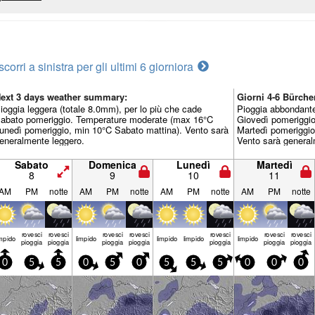
scorri a sinistra per gli ultimi 6 giorni
ora
ext 3 days weather summary:
Giorni 4-6 Bürch
ioggia leggera (totale 8.0mm), per lo più che cade
Pioggia abbondante
abato pomeriggio. Temperature moderate (max 16°C
Giovedì pomeriggi
unedì pomeriggio, min 10°C Sabato mattina). Vento sarà
Martedì pomeriggio
eneralmente leggero.
Vento sarà general
Sabato
Domenica
Lunedì
Martedì
8
9
10
11
AM
PM
notte
AM
PM
notte
AM
PM
notte
AM
PM
notte
rovesci
rovesci
rovesci
rovesci
rovesci
rovesci
rovesci
mp­ido
limp­ido
limp­ido
limp­ido
limp­ido
pioggia
pioggia
pioggia
pioggia
pioggia
pioggia
pioggia
0
5
5
0
5
0
5
5
5
0
0
0