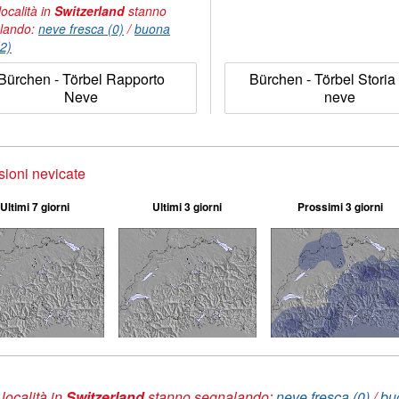
località in
Switzerland
stanno
lando:
neve fresca (0)
/
buona
(2)
Bürchen - Törbel Rapporto
Bürchen - Törbel Storia 
Neve
neve
sioni nevicate
Ultimi 7 giorni
Ultimi 3 giorni
Prossimi 3 giorni
 località in
Switzerland
stanno segnalando:
neve fresca (0)
/
bu