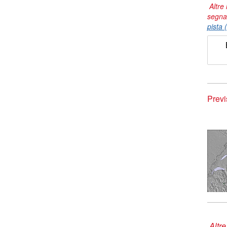
Altre 
segna
pista 
Previ
Altre