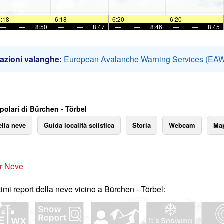
6:18
—
—
6:18
—
—
6:20
—
—
6:20
—
—
—
—
8:50
—
—
8:47
—
—
8:46
—
—
8:45
azioni valanghe:
European Avalanche Warning Services (EA
polari di Bürchen - Törbel
ella neve
Guida località sciistica
Storia
Webcam
Map
r Neve
ltimi report della neve vicino a Bürchen - Törbel: