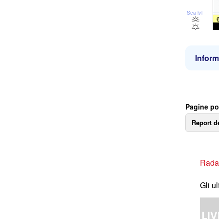
Sea lvl
Inform
Pagine po
Report d
Rada
Gli u