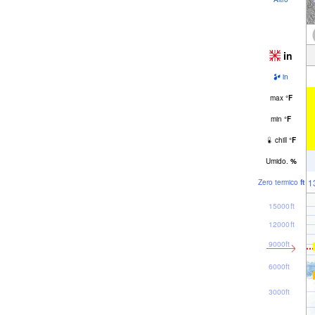
in
in
max
°
F
min
°
F
chill
°
F
Umido.
%
1
Zero termico
ft
15000ft
12000ft
9000ft
6000ft
3000ft