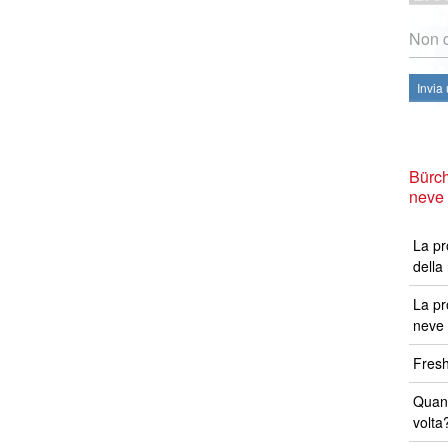
Non c
Invia
Bürch
neve
La pr
della
La pr
neve 
Fresh
Quand
volta