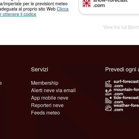
a/imperiale per le previsioni meteo
adeguata al proprio sito Web
Clicca
r ottenere il codice
View the full Bürc
Servizi
Prevedi ogni 
e
Membership
Alerti neve via email
App mobile neve
Reporteri neve
Feeds meteo