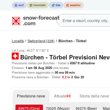
Località
Switzerland
(228)
Bürchen - Törbel
Lat./Long.:
46.27° N
7.82° E
Bürchen - Törbel Previsioni Nev
Previsione meteo per Burchen - Torbel a
8367
ft
altitudine
Emesso:
1 am 08 Aug 2026
(ora locale)
Previsione neve aggiornata in
00
ora
09
min
Prossima neve a Bürchen - Törbel:
0.2
in
il Gio 20
Previsione neve
Attuale
Storia della neve
8367
ft
(Cima)
7002
ft
(Mezzo)
5637
ft
(Base)
Map