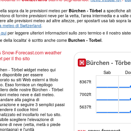
ella sopra da le previsioni meteo per
Bürchen - Törbel
a specifiche alt
tono di fornire previsioni neve per la vetta, l'area intermedia e a valle d
re alle previsioni meteo ad altre altezze, per spostarti usa tab sopra la
 meteo di Switzerland
.
 qui
per leggere ulteriori informazioni sullo zero termico e il nostro sis
e della localita' è scritto anche come
Burchen - Torbel
.
s Snow-Forecast.com weather
 per il tho sito
chen - Törbel widget meteo qui
è disponibile per essere
orato su siti Web esterni a titolo
to. Esso fornisce un riepilogo
liero delle nostre Bürchen - Törbel
ioni meteo neve e dati meteo.
andare alla pagina di
urazione e seguire 3 semplici passi
endere il codice html
alizzato ed incollarlo nel tuo sito.
ibile scegliere l'elevazione di
ione di neve (vetta, metà o piede
montagna) e l'unità