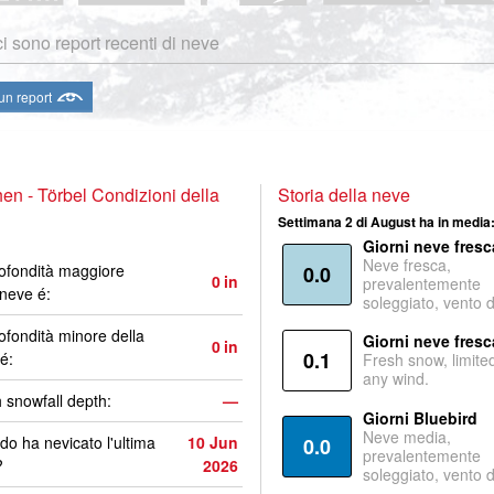
i sono report recenti di neve
 un report
en - Törbel Condizioni della
Storia della neve
Settimana 2 di August ha in media
Giorni neve fresc
Neve fresca,
ofondità maggiore
0.0
0
in
prevalentemente
 neve é:
soleggiato, vento 
ofondità minore della
Giorni neve fresc
0
in
0.1
é:
Fresh snow, limite
any wind.
 snowfall depth:
—
Giorni Bluebird
Neve media,
o ha nevicato l'ultima
10 Jun
0.0
prevalentemente
?
2026
soleggiato, vento 