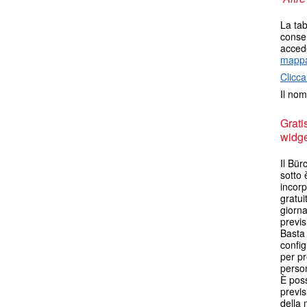
La tab
consen
accede
mappa
Clicca
Il nom
Grati
widget
Il Bür
sotto 
incorp
gratui
giorna
previs
Basta 
config
per pr
person
È poss
previs
della 