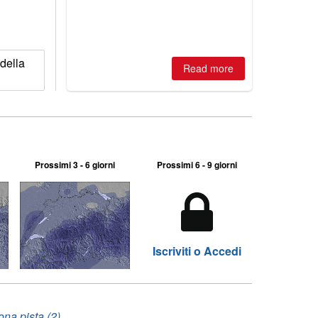
Australian areas open most terrain of
2026, northern hemisphere down to
two outdoor areas still open.
della
Read more
Prossimi 3 - 6 giorni
Prossimi 6 - 9 giorni
Iscriviti o Accedi
ona pista (2)