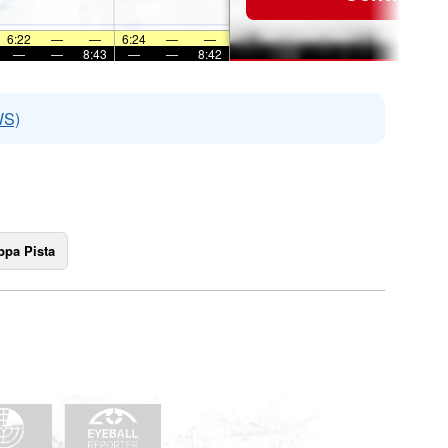
6:22
—
—
6:24
—
—
—
—
8:43
—
—
8:42
WS)
pa Pista