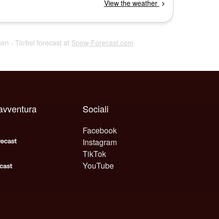
hen - Törbel forecast at
Snow-Forecast.com
avventura
Sociali
Facebook
Instagram
TikTok
YouTube