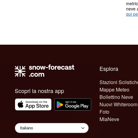
metric
neve 
qui pe
Esplora
Stazioni Sciistich
Mappe Meteo
Scopri la nostra app
Bollettino Neve
Nuovi Whiteroom
Foto
MiaNeve