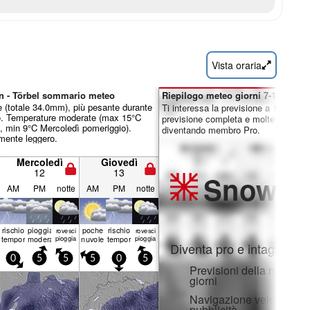
Vista oraria
en - Törbel sommario meteo
Riepilogo meteo giorni 7-16:
 (totale 34.0mm), più pesante durante
Ti interessa la previsione a 16 giorni
o. Temperature moderate (max 15°C
previsione completa e molte altre fun
, min 9°C Mercoledì pomeriggio).
diventando membro Pro.
mente leggero.
Mercoledì
Giovedì
12
13
Snow
Pr
AM
PM
notte
AM
PM
notte
rischio
pioggia
poche
rischio
rovesci
rovesci
temporale
moderata
pioggia
nuvole
temporale
pioggia
Diventa pro e intaglia:
0
5
5
5
0
5
Previsioni della neve ora
giorni
Navigazione veloce sen
pubblicità