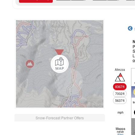
N
P
S
L
g
Altezza
8367
ft
7002
ft
5637
ft
li
mph
Snow-Forecast Partner Offers
Mappa
neve
Altro