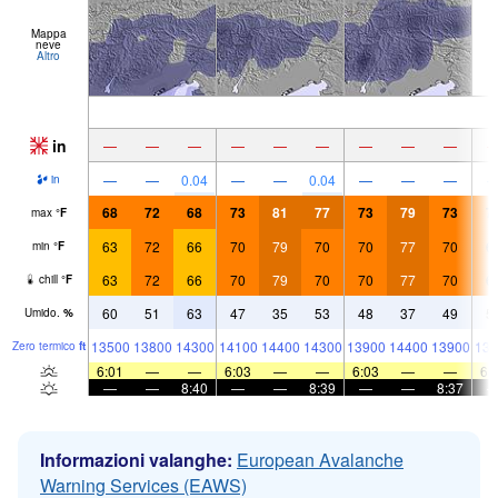
Mappa
neve
Altro
in
—
—
—
—
—
—
—
—
—
—
—
0.04
—
—
0.04
—
—
—
in
68
72
68
73
81
77
73
79
73
7
max
°
F
63
72
66
70
79
70
70
77
70
6
min
°
F
63
72
66
70
79
70
70
77
70
6
chill
°
F
60
51
63
47
35
53
48
37
49
5
Umido.
%
13500
13800
14300
14100
14400
14300
13900
14400
13900
138
Zero termico
ft
6:01
—
—
6:03
—
—
6:03
—
—
6:
—
—
8:40
—
—
8:39
—
—
8:37
Informazioni valanghe:
European Avalanche
Warning Services (EAWS)