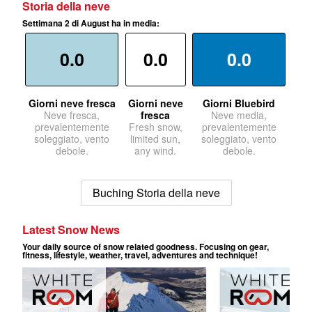
Storia della neve
Settimana 2 di August ha in media:
0.0
0.0
0.0
Giorni neve fresca
Giorni neve
Giorni Bluebird
Neve fresca,
fresca
Neve media,
prevalentemente
Fresh snow,
prevalentemente
soleggiato, vento
limited sun,
soleggiato, vento
debole.
any wind.
debole.
Buching Storia della neve