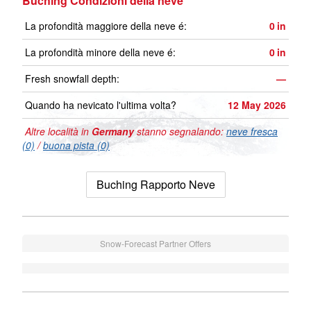
Buching Condizioni della neve
La profondità maggiore della neve é:
0
in
La profondità minore della neve é:
0
in
Fresh snowfall depth:
—
Quando ha nevicato l'ultima volta?
12 May 2026
Altre località in
Germany
stanno segnalando:
neve fresca
(0)
/
buona pista (0)
Buching Rapporto Neve
Snow-Forecast Partner Offers