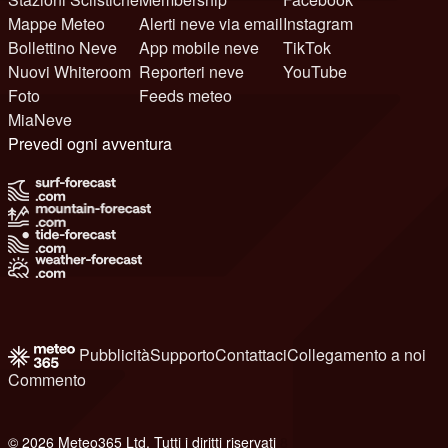
Mappe Meteo
Alerti neve via email
Instagram
Bollettino Neve
App mobile neve
TikTok
Nuovi Whiteroom
Reporteri neve
YouTube
Foto
Feeds meteo
MiaNeve
Prevedi ogni avventura
Pubblicità
Supporto
Contattaci
Collegamento a noi
Commento
© 2026 Meteo365 Ltd. Tutti i diritti riservati
8