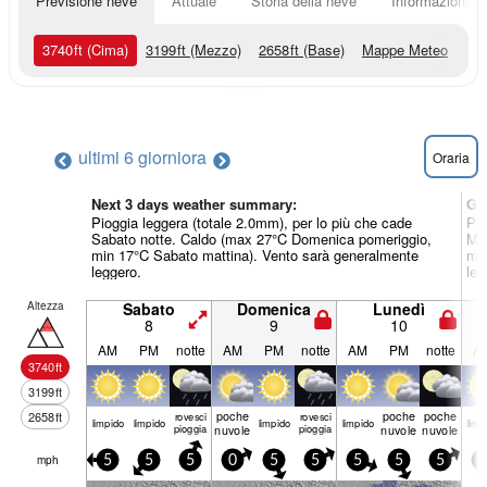
Previsione neve
Attuale
Storia della neve
Informazioni sul
3740
ft
(Cima)
3199
ft
(Mezzo)
2658
ft
(Base)
Mappe Meteo
ultimi 6 giorni
ora
Oraria
Next 3 days weather summary:
Gi
Pioggia leggera (totale 2.0mm), per lo più che cade
Pio
Sabato notte. Caldo (max 27°C Domenica pomeriggio,
Mer
min 17°C Sabato mattina). Vento sarà generalmente
min
leggero.
leg
Altezza
Sabato
Domenica
Lunedì
8
9
10
AM
PM
notte
AM
PM
notte
AM
PM
notte
A
3740
ft
3199
ft
poche
poche
poche
2658
ft
rovesci
rovesci
limp­ido
limp­ido
limp­ido
limp­ido
limp­
pioggia
nuvole
pioggia
nuvole
nuvole
mph
5
5
5
0
5
5
5
5
5
5