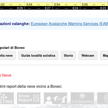
5:52
—
—
5:54
—
—
5:54
—
—
5:56
—
—
—
—
8:28
—
—
8:27
—
—
8:24
—
—
8:23
azioni valanghe:
European Avalanche Warning Services (EA
polari di Bovec
ella neve
Guida località sciistica
Storia
Webcam
Map
r Neve
ltimi report della neve vicino a Bovec: