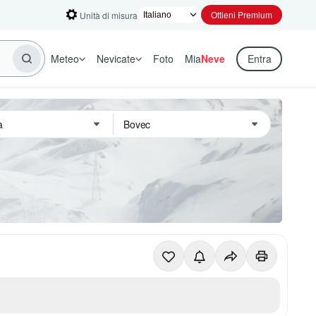
Ottieni Premium
Unità di misura
Meteo
Nevicate
Foto
Mia
Neve
Entra