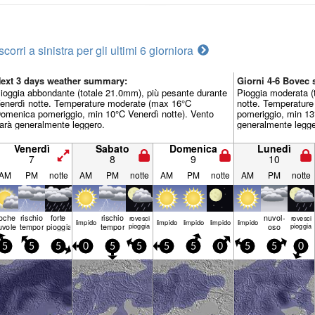
scorri a sinistra per gli ultimi 6 giorni
ora
ext 3 days weather summary:
Giorni 4-6 Bovec
ioggia abbondante (totale 21.0mm), più pesante durante
Pioggia moderata (
enerdì notte. Temperature moderate (max 16°C
notte. Temperatur
omenica pomeriggio, min 10°C Venerdì notte). Vento
pomeriggio, min 13
arà generalmente leggero.
generalmente legge
Venerdì
Sabato
Domenica
Lunedì
7
8
9
10
AM
PM
notte
AM
PM
notte
AM
PM
notte
AM
PM
notte
oche
rischio
forte
rischio
nuvol-
rovesci
rovesci
limp­ido
limp­ido
limp­ido
limp­ido
limp­ido
uvole
temporale
pioggia
temporale
pioggia
oso
pioggia
5
5
5
0
5
5
5
5
0
5
5
0