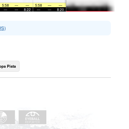
5:58
—
—
5:58
—
—
—
—
8:22
—
—
8:20
WS)
pa Pista