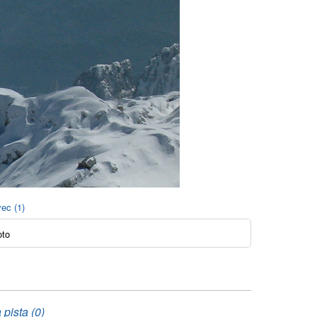
vec (1)
oto
pista (0)