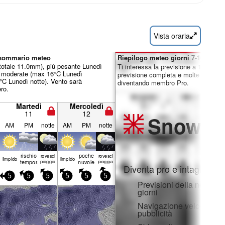
Vista oraria
 sommario meteo
Riepilogo meteo giorni 7-16:
totale 11.0mm), più pesante Lunedì
Ti interessa la previsione a 16 giorni
e moderate (max 16°C Lunedì
previsione completa e molte altre fun
°C Lunedì notte). Vento sarà
diventando membro Pro.
ro.
Martedì
Mercoledì
11
12
Snow
Pr
AM
PM
notte
AM
PM
notte
rischio
poche
rovesci
rovesci
limp­ido
limp­ido
temporale
pioggia
nuvole
pioggia
Diventa pro e intaglia:
5
5
5
5
5
5
Previsioni della neve ora
giorni
Navigazione veloce sen
pubblicità