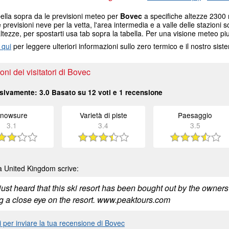
ella sopra da le previsioni meteo per
Bovec
a specifiche altezze 2300 m
e previsioni neve per la vetta, l'area intermedia e a valle delle stazioni s
altezze, per spostarti usa tab sopra la tabella. Per una visione meteo piu
 qui
per leggere ulteriori informazioni sullo zero termico e il nostro sis
ni dei visitatori di Bovec
sivamente:
3.0
Basato su
12
voti e
1
recensione
nowsure
Varietà di piste
Paesaggio
3.1
3.4
3.5
 United Kingdom scrive:
just heard that this ski resort has been bought out by the owners 
g a close eye on the resort. www.peaktours.com
i per inviare la tua recensione di Bovec