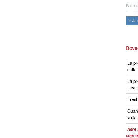
Non c
Invia
Bovec
La pr
della
La pr
neve 
Fresh
Quand
volta
Altre 
segna