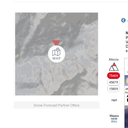
N
P
V
D
s
Altezza
7546
ft
4567
ft
p
1585
ft
n
mph
Snow-Forecast Partner Offers
Mappa
neve
Altro