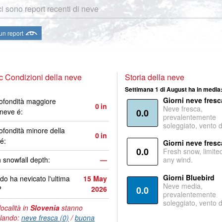
i sono report recenti di neve
 un report
 Condizioni della neve
Storia della neve
Settimana 1 di August ha in media
Giorni neve fresc
ofondità maggiore
0
in
Neve fresca,
 neve é:
0.0
prevalentemente
soleggiato, vento 
ofondità minore della
0
in
é:
Giorni neve fresc
0.0
Fresh snow, limite
 snowfall depth:
—
any wind.
Giorni Bluebird
o ha nevicato l'ultima
15 May
Neve media,
?
2026
0.0
prevalentemente
soleggiato, vento 
località in
Slovenia
stanno
lando:
neve fresca (0)
/
buona