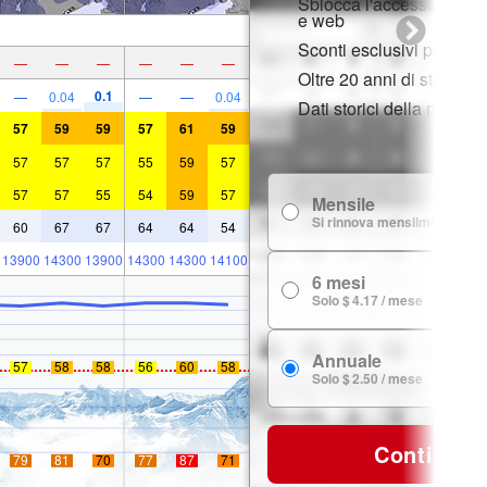
Sblocca l'accesso compl
e web
Sconti esclusivi per i m
—
—
—
—
—
—
Oltre 20 anni di storia d
0.1
—
0.04
—
—
0.04
Dati storici della neve
57
59
59
57
61
59
57
57
57
55
59
57
57
57
55
54
59
57
Mensile
Si rinnova mensilmente
60
67
67
64
64
54
13900
14300
13900
14300
14300
14100
6 mesi
Solo $ 4.17 / mese
Annuale
57
58
58
56
60
58
Solo $ 2.50 / mese
Continua
79
81
70
77
87
71