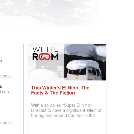
:
a
debole.
a
This Winter’s El Niño, The
d sun,
Facts & The Fiction
With a so-called “Super El Niño”
forecast to have a significant effect on
the regions around the Pacific this
winter, the question skiers are asking
debole.
is simple: book now or wait, and
where are the best odds?