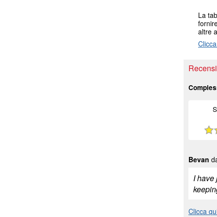
La tab
fornir
altre 
Clicca
Recensio
Comples
S
Bevan
da
I have 
keepin
Clicca qu