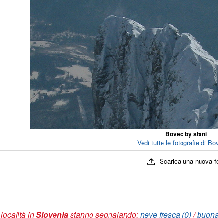
Bovec by stani
Vedi tutte le fotografie di Bo
Scarica una nuova f
 località in
Slovenia
stanno segnalando:
neve fresca (0)
/
buona 