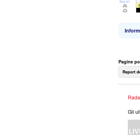
Sea lvl
Inform
Pagine po
Report d
Rada
Gli u