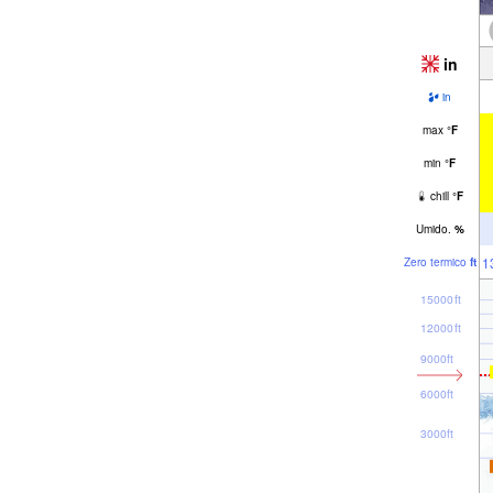
in
in
max
°
F
min
°
F
chill
°
F
Umido.
%
1
Zero termico
ft
15000ft
12000ft
9000ft
6000ft
3000ft