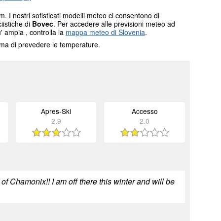
. I nostri sofisticati modelli meteo ci consentono di
ciistiche di
Bovec
. Per accedere alle previsioni meteo ad
' ampia , controlla la
mappa meteo di Slovenia
.
tema di prevedere le temperature.
Apres-Ski
Accesso
2.9
2.0
of Chamonix!! I am off there this winter and will be