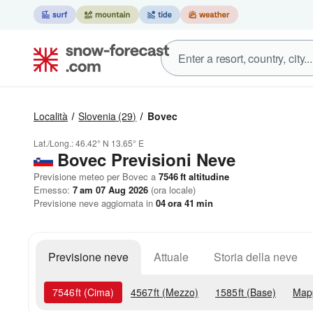
Località
Slovenia
(29)
Bovec
Lat./Long.:
46.42° N
13.65° E
Bovec Previsioni Neve
Previsione meteo per Bovec a
7546
ft
altitudine
Emesso:
7 am 07 Aug 2026
(ora locale)
Previsione neve aggiornata in
04
ora
41
min
Previsione neve
Attuale
Storia della neve
7546
ft
(Cima)
4567
ft
(Mezzo)
1585
ft
(Base)
Map