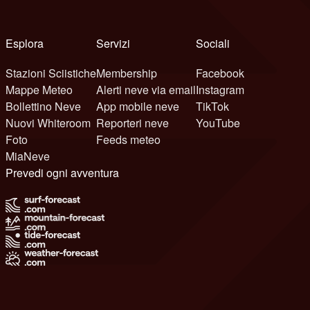
Esplora
Servizi
Sociali
Stazioni Sciistiche
Membership
Facebook
Mappe Meteo
Alerti neve via email
Instagram
Bollettino Neve
App mobile neve
TikTok
Nuovi Whiteroom
Reporteri neve
YouTube
Foto
Feeds meteo
MiaNeve
Prevedi ogni avventura