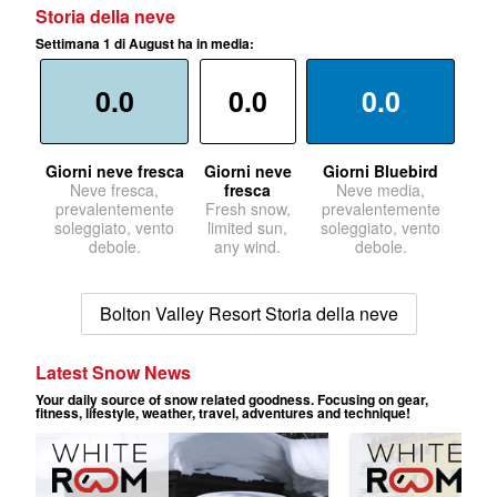
Storia della neve
Settimana 1 di August ha in media:
0.0
0.0
0.0
Giorni neve fresca
Giorni neve
Giorni Bluebird
Neve fresca,
fresca
Neve media,
prevalentemente
Fresh snow,
prevalentemente
soleggiato, vento
limited sun,
soleggiato, vento
debole.
any wind.
debole.
Bolton Valley Resort Storia della neve