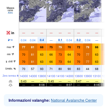
Mappa
neve
Altro
in
—
—
—
—
—
—
—
—
—
0.4
0.1
0.2
0.04
0.04
—
0.04
0.04
—
in
77
81
68
75
79
70
72
79
66
7
max
°
F
70
81
63
66
73
64
70
77
63
6
min
°
F
70
81
63
66
73
64
70
77
63
6
chill
°
F
70
57
93
71
80
90
83
44
68
4
Umido.
%
14300
14300
13800
14100
14100
14300
13600
13900
13100
131
Zero termico
ft
5:43
—
—
5:45
—
—
5:47
—
—
5:
—
—
8:08
—
—
8:07
—
—
8:06
Informazioni valanghe:
National Avalanche Center