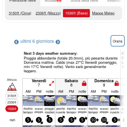
Previsione neve
Attuale
Storia della neve
Informazioni
3150
ft
(Cima)
2336
ft
(Mezzo)
1526
ft
(Base)
Mappe Meteo
ultimi 6 giorni
ora
Oraria
Next 3 days weather summary:
Gi
Pioggia abbondante (totale 20.0mm), più pesante durante
Pio
Domenica mattina. Caldo (max 27°C Venerdì pomeriggio,
Lun
min 17°C Venerdì notte). Vento sarà generalmente
14°
leggero.
Altezza
Venerdì
Sabato
Domenica
7
8
9
AM
PM
notte
AM
PM
notte
AM
PM
notte
A
3150
ft
2336
ft
rischio
pioggia
poche
rischio
rischio
poche
poc
1526
ft
rovesci
rovesci
rovesci
temporale
pioggia
moderata
nuvole
temporale
pioggia
temporale
pioggia
nuvole
nuv
mph
5
5
5
5
5
5
10
10
5
1