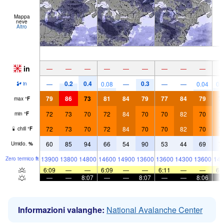
Mappa
neve
Altro
in
—
—
—
—
—
—
—
—
—
0.2
0.4
0.3
—
0.08
—
—
—
0.04
0.
in
79
86
73
81
84
79
77
84
79
7
max
°
F
72
73
70
72
84
70
70
82
70
7
min
°
F
72
73
70
72
84
70
70
82
70
7
chill
°
F
60
85
94
66
54
90
53
44
69
7
Umido.
%
13900
13800
14800
14600
14900
13600
13600
14300
13600
144
Zero termico
ft
6:09
—
—
6:09
—
—
6:11
—
—
6:
—
—
8:07
—
—
8:07
—
—
8:06
Informazioni valanghe:
National Avalanche Center