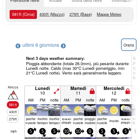
Previsione neve
Attuale
Storia della neve
Informazioni sul
581
ft
(Cima)
430
ft
(Mezzo)
279
ft
(Base)
Mappe Meteo
ultimi 6 giorni
ora
Oraria
Next 3 days weather summary:
Gi
Pioggia abbondante (totale 26.0mm), più pesante durante
Pio
Lunedì notte. Caldo (max 30°C Lunedì pomeriggio, min
Gio
21°C Lunedì notte). Vento sarà generalmente leggero.
min
leg
Altezza
Lunedì
Martedì
Mercoledì
10
11
12
AM
PM
notte
AM
PM
notte
AM
PM
notte
A
581
ft
430
ft
poche
rischio
rischio
poche
pioggia
poche
risc
279
ft
rovesci
rovesci
limp­ido
nuvole
temporale
temporale
pioggia
nuvole
moderata
nuvole
pioggia
tem
mph
5
5
5
10
10
0
5
5
5
5