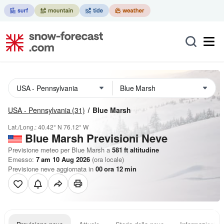
USA - Pennsylvania
(31)
Blue Marsh
Lat./Long.:
40.42° N
76.12° W
Blue Marsh Previsioni Neve
Previsione meteo per Blue Marsh a
581
ft
altitudine
Emesso:
7 am 10 Aug 2026
(ora locale)
Previsione neve aggiornata in
00
ora
12
min