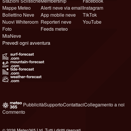
Stazioni Sciistiche
Membership
Facebook
Mappe Meteo
Alerti neve via email
Instagram
Bollettino Neve
App mobile neve
TikTok
Nuovi Whiteroom
Reporteri neve
YouTube
Foto
Feeds meteo
MiaNeve
Prevedi ogni avventura
Pubblicità
Supporto
Contattaci
Collegamento a noi
Commento
© 2026 Meteo365 Ltd. Tutti i diritti riservati
7