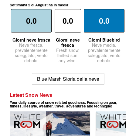
Settimana 2 di August ha in media:
0.0
0.0
0.0
Giorni neve fresca
Giorni neve
Giorni Bluebird
Neve fresca,
fresca
Neve media,
prevalentemente
Fresh snow,
prevalentemente
soleggiato, vento
limited sun,
soleggiato, vento
debole.
any wind.
debole.
Blue Marsh Storia della neve