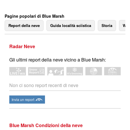
Pagine popolari di Blue Marsh
Report della neve
Guida località sciistica
Storia
We
Radar Neve
Gli ultimi report della neve vicino a Blue Marsh:
Non ci sono report recenti di neve
Invia un report
Blue Marsh Condizioni della neve