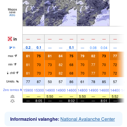
Mappa
neve
Altro
in
—
—
—
—
—
—
—
—
—
0.2
0.1
0.1
—
—
—
0.08
0.04
—
in
81
75
81
84
75
79
82
73
77
8
max
°
F
81
70
73
82
68
70
77
70
72
7
min
°
F
81
70
73
82
68
70
77
70
72
7
chill
°
F
77
87
50
57
86
61
78
85
57
4
Umido.
%
15900
15300
14900
14900
14600
14800
14900
14600
14400
149
Zero termico
ft
—
—
5:50
—
—
5:50
—
—
5:52
—
8:05
—
—
8:02
—
—
8:01
—
Informazioni valanghe:
National Avalanche Center