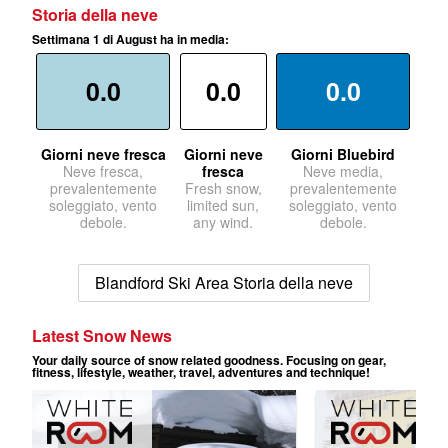
Storia della neve
Settimana 1 di August ha in media:
0.0
0.0
0.0
Giorni neve fresca
Giorni neve
Giorni Bluebird
Neve fresca,
fresca
Neve media,
prevalentemente
Fresh snow,
prevalentemente
soleggiato, vento
limited sun,
soleggiato, vento
debole.
any wind.
debole.
Blandford Ski Area Storia della neve