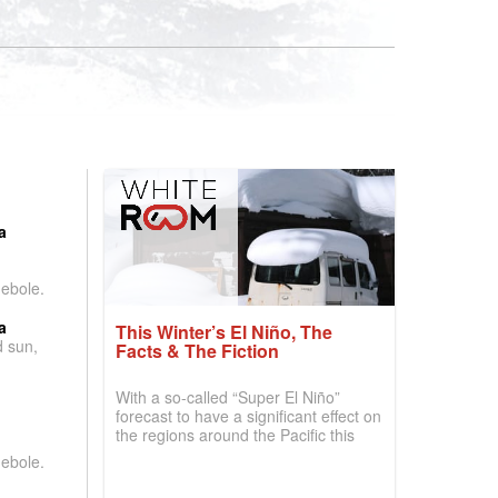
:
a
debole.
a
This Winter’s El Niño, The
d sun,
Facts & The Fiction
With a so-called “Super El Niño”
forecast to have a significant effect on
the regions around the Pacific this
winter, the question skiers are asking
debole.
is simple: book now or wait, and
where are the best odds?