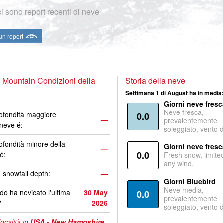
i sono report recenti di neve
 un report
 Mountain Condizioni della
Storia della neve
Settimana 1 di August ha in media
Giorni neve fresc
Neve fresca,
ofondità maggiore
0.0
—
prevalentemente
 neve é:
soleggiato, vento 
ofondità minore della
Giorni neve fresc
—
0.0
é:
Fresh snow, limite
any wind.
 snowfall depth:
—
Giorni Bluebird
Neve media,
o ha nevicato l'ultima
30 May
0.0
prevalentemente
?
2026
soleggiato, vento 
località in
USA - New Hampshire