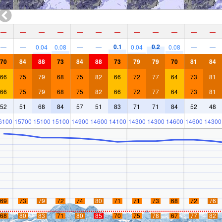
—
—
—
—
—
—
—
—
—
—
—
—
0.1
0.2
—
—
0.04
0.08
—
—
0.04
0.08
—
—
70
84
88
73
84
88
73
79
79
70
81
84
66
75
79
68
75
82
66
72
77
64
73
81
66
75
79
68
75
82
66
72
77
64
73
81
52
51
68
84
57
51
83
71
71
84
52
48
6100
15700
15100
15100
14900
14600
14100
14300
14300
14600
14600
14300
69
73
79
72
74
80
71
71
73
68
72
76
68
80
83
71
80
85
70
75
78
67
77
82