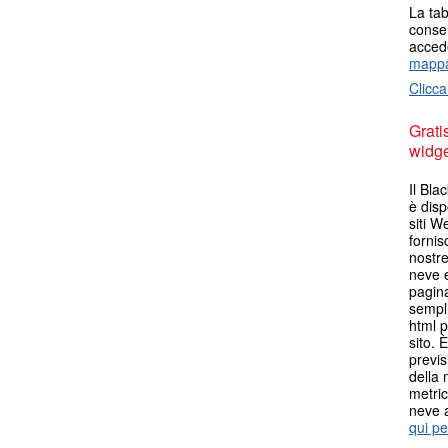
La tab
consen
accede
mappa
Clicca
Grati
widget
Il Bla
è disp
siti W
fornis
nostr
neve e
pagina
sempli
html p
sito. 
previs
della 
metric
neve 
qui pe