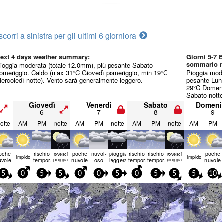
scorri a sinistra per gli ultimi 6 giorni
ora
ext 4 days weather summary:
Giorni 5-7 
sommario 
ioggia moderata (totale 12.0mm), più pesante Sabato
omeriggio. Caldo (max 31°C Giovedì pomeriggio, min 19°C
Pioggia mode
ercoledì notte). Vento sarà generalmente leggero.
pesante Lun
29°C Domeni
Sabato notte
generalment
Giovedì
Venerdì
Sabato
Domeni
6
7
8
9
otte
AM
PM
notte
AM
PM
notte
AM
PM
notte
AM
PM
oche
rischio
poche
nuvol-
pioggia
rischio
rischio
poche
rovesci
rovesci
limp­ido
limp­ido
uvole
temporale
pioggia
nuvole
oso
leggera
temporale
temporale
pioggia
nuvole
5
0
5
5
0
0
5
0
5
5
5
10