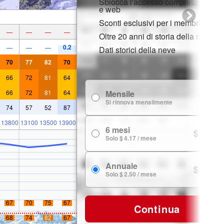
Sblocca l'accesso completo su app
e web
Sconti esclusivi per i membri
—
—
—
—
Oltre 20 anni di storia della neve
0.2
—
—
—
Dati storici della neve
70
77
82
70
66
72
81
64
66
72
81
64
Mensile
$ 7.99
Si rinnova mensilmente
74
57
52
87
13800
13100
13500
13900
6 mesi
$ 24.99
Solo $ 4.17 / mese
Annuale
$ 29.99
Solo $ 2.50 / mese
67
70
75
67
Continua
68
74
82
67