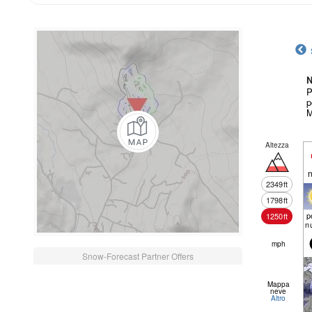
N
P
p
M
Altezza
n
2349
ft
1798
ft
p
1250
ft
n
mph
Snow-Forecast Partner Offers
Mappa
neve
Altro