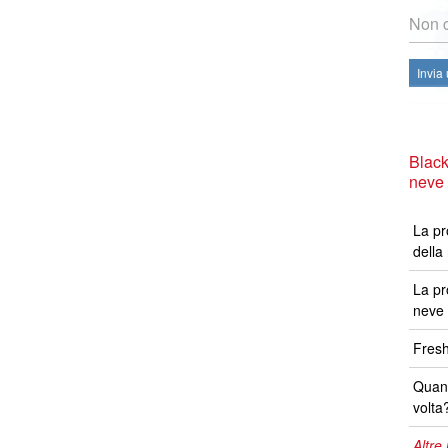
Non c
Invia
Black
neve
La pr
della
La pr
neve 
Fresh
Quand
volta
Altre 