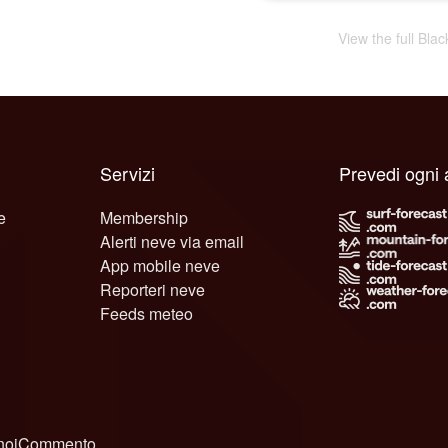
View the full Bla
Servizi
Prevedi ogni 
e
Membership
Alerti neve via email
App mobile neve
Reporteri neve
Feeds meteo
noi
Commento