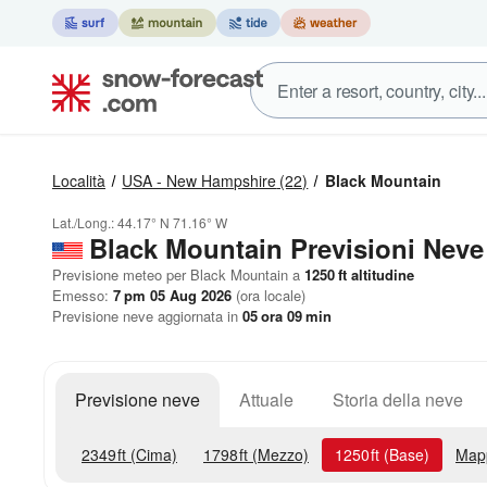
Località
USA - New Hampshire
(22)
Black Mountain
Lat./Long.:
44.17° N
71.16° W
Black Mountain Previsioni Neve
Previsione meteo per Black Mountain a
1250
ft
altitudine
Emesso:
7 pm 05 Aug 2026
(ora locale)
Previsione neve aggiornata in
05
ora
09
min
Previsione neve
Attuale
Storia della neve
2349
ft
(Cima)
1798
ft
(Mezzo)
1250
ft
(Base)
Map