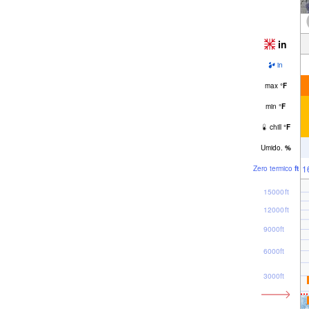
in
in
max
°
F
min
°
F
chill
°
F
Umido.
%
1
Zero termico
ft
15000ft
12000ft
9000ft
6000ft
3000ft