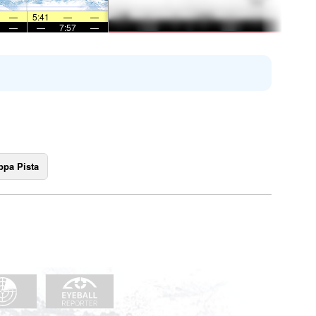
—
5:41
—
—
—
—
7:57
—
pa Pista