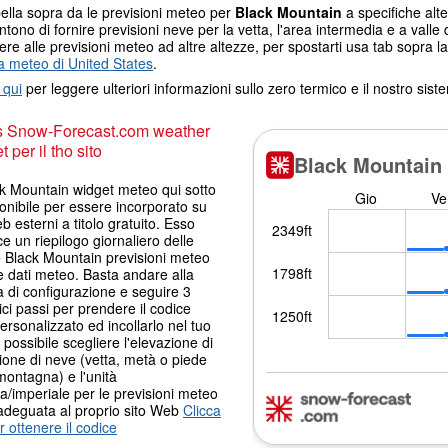
ella sopra da le previsioni meteo per
Black Mountain
a specifiche alte
tono di fornire previsioni neve per la vetta, l'area intermedia e a valle d
re alle previsioni meteo ad altre altezze, per spostarti usa tab sopra la
 meteo di United States
.
 qui
per leggere ulteriori informazioni sullo zero termico e il nostro sis
s Snow-Forecast.com weather
 per il tho sito
ck Mountain widget meteo qui sotto
onibile per essere incorporato su
eb esterni a titolo gratuito. Esso
ce un riepilogo giornaliero delle
e Black Mountain previsioni meteo
 dati meteo. Basta andare alla
 di configurazione e seguire 3
ci passi per prendere il codice
ersonalizzato ed incollarlo nel tuo
È possibile scegliere l'elevazione di
ione di neve (vetta, metà o piede
montagna) e l'unità
a/imperiale per le previsioni meteo
adeguata al proprio sito Web
Clicca
r ottenere il codice