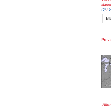
stann
(0)
/
b
Bl
Previ
Altre