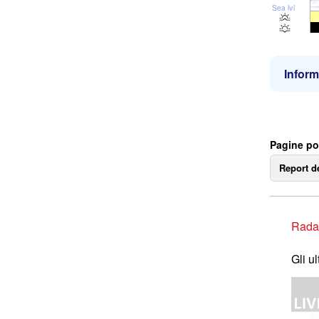
Sea lvl
Inform
Pagine po
Report d
Rada
Gli u