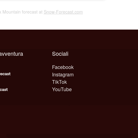
ck Mountain forecast at
Snow-Forecast.com
avventura
Sociali
Facebook
Instagram
TikTok
YouTube