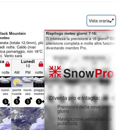
Vista oraria
Black Mountain
Riepilogo meteo giorni 7-16:
meteo
Ti interessa la previsione a 16 giorni? Sblocca la
rata (totale 12.0mm), più
previsione completa e molte altre funzionalità
edì notte. Caldo (max
diventando membro Pro.
ca pomeriggio, min 18°C
). Vento sarà
e leggero.
ca
Lunedì
10
Snow
Pro
notte
AM
PM
notte
nuvol-
poche
nuvol-
pioggia
oso
nuvole
oso
moderata
Diventa pro e intaglia:
5
5
5
5
Previsioni della neve orarie e a 16
giorni
Navigazione veloce senza
pubblicità