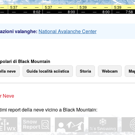
—
5:37
—
—
5:37
—
—
5:39
—
—
5:39
—
—
—
—
8:02
—
—
8:00
—
—
8:00
—
7:58
azioni valanghe:
National Avalanche Center
polari di Black Mountain
ella neve
Guida località sciistica
Storia
Webcam
Map
r Neve
ltimi report della neve vicino a Black Mountain: