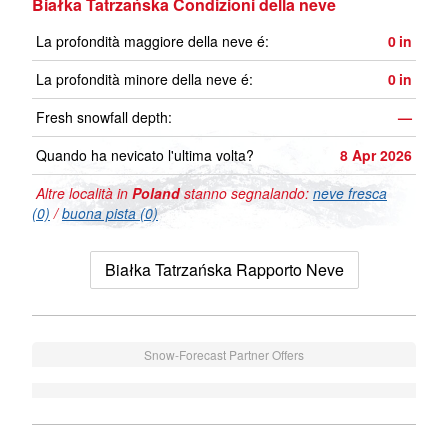
Białka Tatrzańska Condizioni della neve
La profondità maggiore della neve é:
0
in
La profondità minore della neve é:
0
in
Fresh snowfall depth:
—
Quando ha nevicato l'ultima volta?
8 Apr 2026
Altre località in
Poland
stanno segnalando:
neve fresca
(0)
/
buona pista (0)
Białka Tatrzańska Rapporto Neve
Snow-Forecast Partner Offers