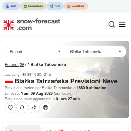
Poland
(26)
Białka Tatrzańska
Lat./Long.:
49.38° N
20.12° E
Białka Tatrzańska Previsioni Neve
Previsione meteo per Bialka Tatrzanska a
1880
ft
altitudine
Emesso:
1 am 09 Aug 2026
(ora locale)
Previsione neve aggiornata in
01
ora
27
min