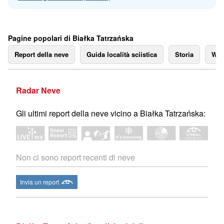
Pagine popolari di Białka Tatrzańska
Report della neve
Guida località sciistica
Storia
We
Radar Neve
Gli ultimi report della neve vicino a Białka Tatrzańska:
Non ci sono report recenti di neve
Invia un report