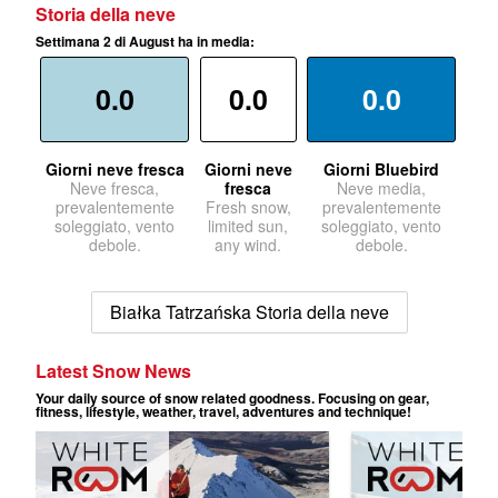
Storia della neve
Settimana 2 di August ha in media:
0.0
0.0
0.0
Giorni neve fresca
Giorni neve
Giorni Bluebird
Neve fresca,
fresca
Neve media,
prevalentemente
Fresh snow,
prevalentemente
soleggiato, vento
limited sun,
soleggiato, vento
debole.
any wind.
debole.
Białka Tatrzańska Storia della neve