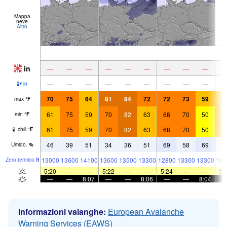
Mappa
neve
Altro
in
—
—
—
—
—
—
—
—
—
—
—
—
—
—
—
—
—
—
in
70
75
64
81
84
72
72
73
59
6
max
°
F
61
75
59
70
82
63
68
70
50
5
min
°
F
61
75
59
70
82
63
68
70
50
5
chill
°
F
46
39
51
34
36
51
69
58
69
4
Umido.
%
13000
13600
14100
13600
13500
13300
12800
13300
13300
130
Zero termico
ft
5:20
—
—
5:22
—
—
5:24
—
—
5:
—
—
8:07
—
—
8:06
—
—
8:04
Informazioni valanghe:
European Avalanche
Warning Services (EAWS)