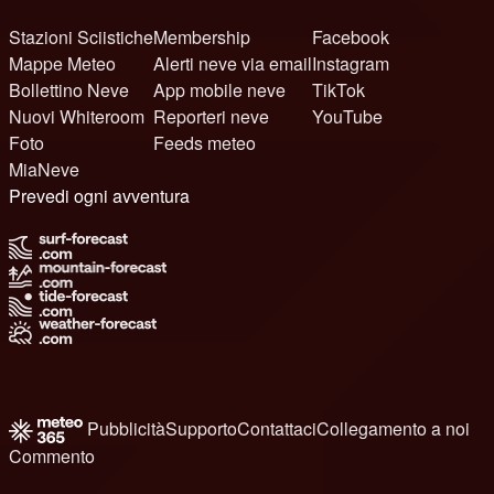
Stazioni Sciistiche
Membership
Facebook
Mappe Meteo
Alerti neve via email
Instagram
Bollettino Neve
App mobile neve
TikTok
Nuovi Whiteroom
Reporteri neve
YouTube
Foto
Feeds meteo
MiaNeve
Prevedi ogni avventura
Pubblicità
Supporto
Contattaci
Collegamento a noi
Commento