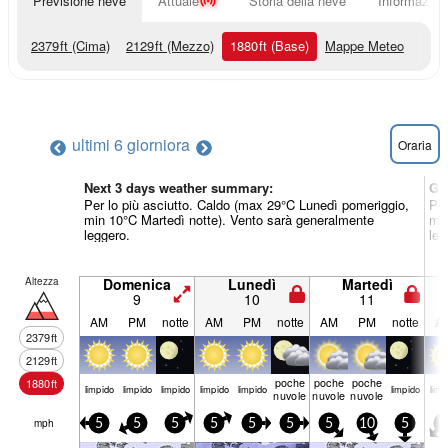
Previsione neve
Attuale
Storia della neve
Informazioni
2379
ft
(Cima)
2129
ft
(Mezzo)
1880
ft
(Base)
Mappe Meteo
ultimi 6 giorni
ora
Oraria
Next 3 days weather summary:
Gi
Per lo più asciutto. Caldo (max 29°C Lunedì pomeriggio,
Per
min 10°C Martedì notte). Vento sarà generalmente
min
leggero.
leg
Altezza
Domenica
Lunedì
Martedì
9
10
11
AM
PM
notte
AM
PM
notte
AM
PM
notte
A
2379
ft
2129
ft
poche
poche
poche
1880
ft
limp­ido
limp­ido
limp­ido
limp­ido
limp­ido
limp­ido
limp­
nuvole
nuvole
nuvole
mph
5
5
5
5
5
5
5
10
5
5