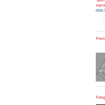
Altre 
segna
pista 
Previ
Fotog