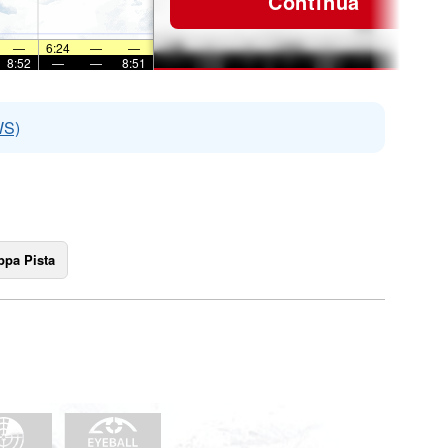
Continua
—
6:24
—
—
8:52
—
—
8:51
WS)
pa Pista