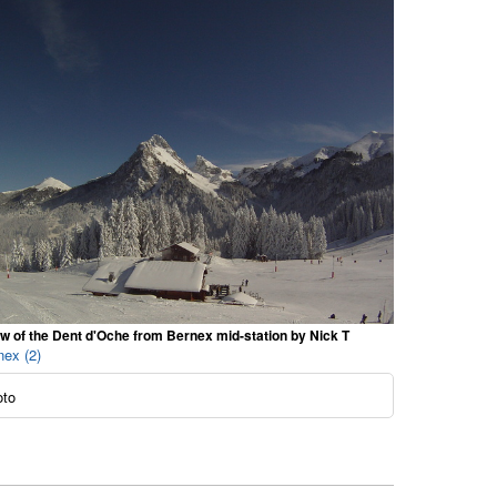
w of the Dent d'Oche from Bernex mid-station by Nick T
nex (2)
oto