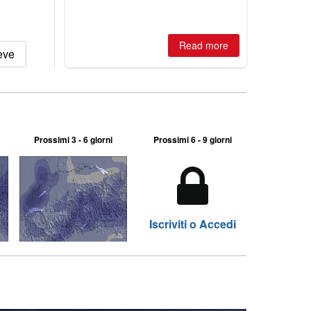
is simple: book now or wait, and
where are the best odds?
Read more
eve
Prossimi 3 - 6 giorni
Prossimi 6 - 9 giorni
Iscriviti o Accedi