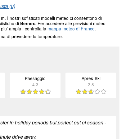
sta (0)
m. I nostri sofisticati modelli meteo ci consentono di
ciistiche di
Bernex
. Per accedere alle previsioni meteo
 piu' ampia , controlla la
mappa meteo di France
.
tema di prevedere le temperature.
Paesaggio
Apres-Ski
4.3
2.8
usier in holiday periods but perfect out of season -
inute drive away.