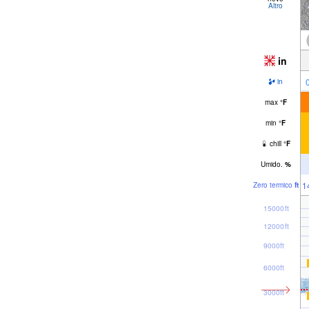
Altro
in
in
max
°
F
min
°
F
chill
°
F
Umido.
%
1
Zero termico
ft
15000ft
12000ft
9000ft
6000ft
3000ft