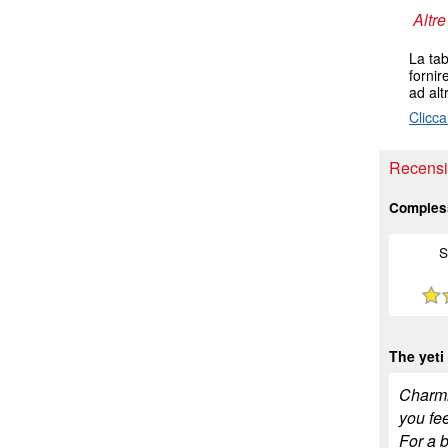
Altre
La tab
fornir
ad alt
Clicca
Recensio
Comples
S
The yeti
Charmin
you fee
For a 