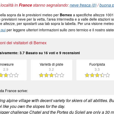
 località in
France
stanno segnalando:
neve fresca (0)
/
buona pi
ella sopra da le previsioni meteo per
Bernex
a specifiche altezze 1001 
e previsioni neve per la vetta, l'area intermedia e a valle delle stazioni s
re altezze, per spostarti usa tab sopra la tabella. Per una visione meteo
 qui
per leggere ulteriori informazioni sullo zero termico e il nostro sis
ni dei visitatori di Bernex
sivamente:
3.7
Basato su
16
voti e
9
recensioni
nowsure
Varietà di piste
Fuoripista
2.9
3.2
3.3
da France scrive:
g alpine village with decent variety for skiers of all abilities. B
l like you own the slopes for the day.
bigger challenge Chatel and the Portes du Soleil are only a 30 m