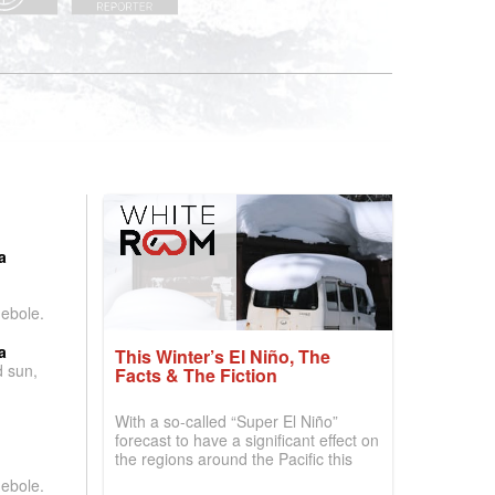
:
a
debole.
a
This Winter’s El Niño, The
d sun,
Facts & The Fiction
With a so-called “Super El Niño”
forecast to have a significant effect on
the regions around the Pacific this
winter, the question skiers are asking
debole.