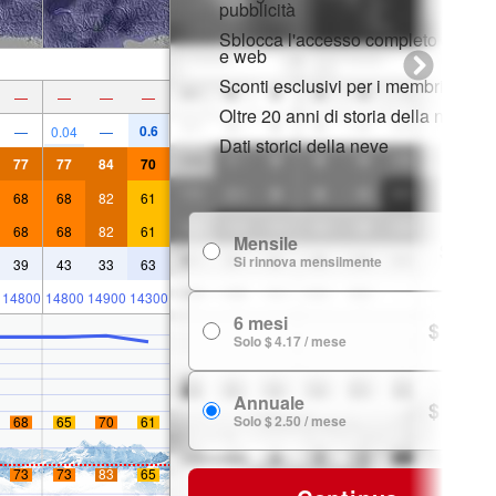
pubblicità
Sblocca l'accesso completo su app
e web
Sconti esclusivi per i membri
—
—
—
—
Oltre 20 anni di storia della neve
0.6
—
0.04
—
Dati storici della neve
77
77
84
70
68
68
82
61
68
68
82
61
Mensile
$ 7.99
Si rinnova mensilmente
39
43
33
63
14800
14800
14900
14300
6 mesi
$ 24.99
Solo $ 4.17 / mese
Annuale
$ 29.99
Solo $ 2.50 / mese
68
65
70
61
73
73
83
65