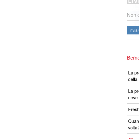
Non c
Invia
Berne
La pr
della
La pr
neve 
Fresh
Quand
volta