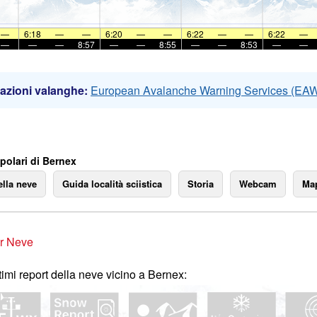
—
6:18
—
—
6:20
—
—
6:22
—
—
6:22
—
—
—
—
8:57
—
—
8:55
—
—
8:53
—
—
azioni valanghe:
European Avalanche Warning Services (EA
polari di Bernex
ella neve
Guida località sciistica
Storia
Webcam
Map
r Neve
ltimi report della neve vicino a Bernex: