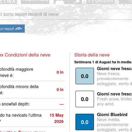
i sono report recenti di neve
 un report
x Condizioni della neve
Storia della neve
Settimana 1 di August ha in media
Giorni neve fresc
ofondità maggiore
0
in
Neve fresca,
 neve é:
0.0
prevalentemente
soleggiato, vento 
ofondità minore della
0
in
é:
Giorni neve fresc
0.0
Fresh snow, limite
 snowfall depth:
—
any wind.
Giorni Bluebird
o ha nevicato l'ultima
15 May
Neve media,
?
2026
0.0
prevalentemente
soleggiato, vento 