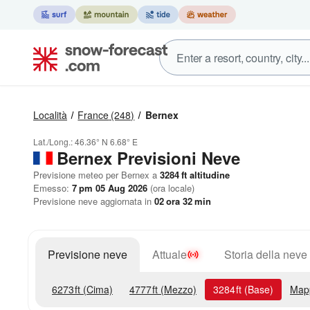
Località
France
(248)
Bernex
Lat./Long.:
46.36° N
6.68° E
Bernex Previsioni Neve
Previsione meteo per Bernex a
3284
ft
altitudine
Emesso:
7 pm 05 Aug 2026
(ora locale)
Previsione neve aggiornata in
02
ora
32
min
Previsione neve
Attuale
Storia della neve
6273
ft
(Cima)
4777
ft
(Mezzo)
3284
ft
(Base)
Map