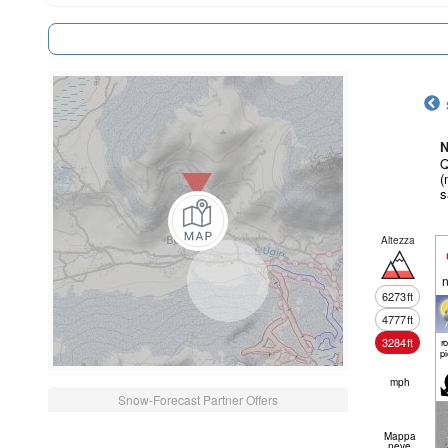
N
Q
(
s
Altezza
n
6273
ft
4777
ft
3284
ft
r
p
mph
Snow-Forecast Partner Offers
Mappa
neve