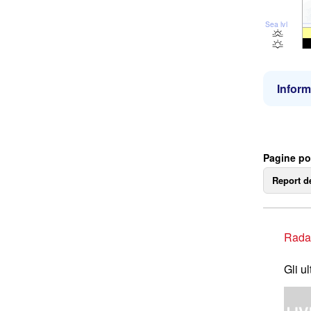
Sea lvl
Inform
Pagine po
Report d
Rada
Gli u