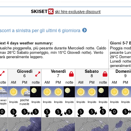
ski hire exclusive discount
scorri a sinistra per gli ultimi 6 giorni
ora
ext 4 days weather summary:
Giorni 5-7
ualche pioggerella, più pesante durante Mercoledì notte. Caldo
Pioggia mode
max 26°C Sabato pomeriggio, min 15°C Giovedì notte). Vento
pesante Lun
arà generalmente leggero.
29°C Domeni
Lunedì notte
generalment
Giovedì
Venerdì
Sabato
Domeni
6
7
8
9
otte
AM
PM
notte
AM
PM
notte
AM
PM
notte
AM
PM
poche
ovesci
limp­ido
limp­ido
limp­ido
limp­ido
limp­ido
limp­ido
limp­ido
limp­ido
limp­ido
limp­ido
ioggia
nuvole
0
5
5
5
5
5
5
5
5
5
0
5