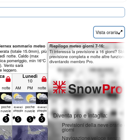
Vista oraria
 Bernex sommario meteo
Riepilogo meteo giorni 7-16:
rata (totale 15.0mm), più
Ti interessa la previsione a 16 giorni? Sblocca la
edì notte. Caldo (max
previsione completa e molte altre funzionalità
ca pomeriggio, min 16°C
diventando membro Pro.
). Vento sarà
e leggero.
ca
Lunedì
10
Snow
Pro
notte
AM
PM
notte
poche
poche
rovesci
rovesci
nuvole
pioggia
nuvole
pioggia
Diventa pro e intaglia:
5
5
5
5
Previsioni della neve orarie e a 16
giorni
Navigazione veloce senza