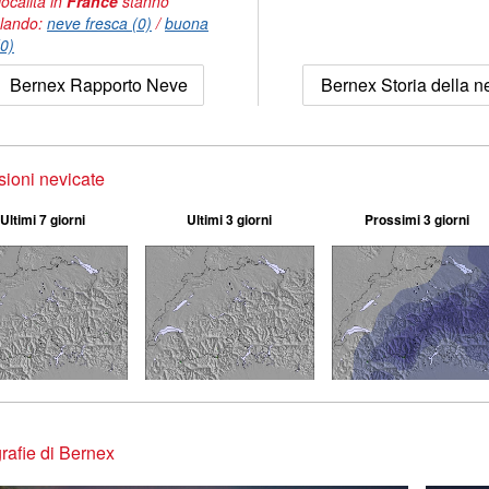
località in
France
stanno
lando:
neve fresca (0)
/
buona
(0)
Bernex Rapporto Neve
Bernex Storia della n
sioni nevicate
Ultimi 7 giorni
Ultimi 3 giorni
Prossimi 3 giorni
rafie di Bernex