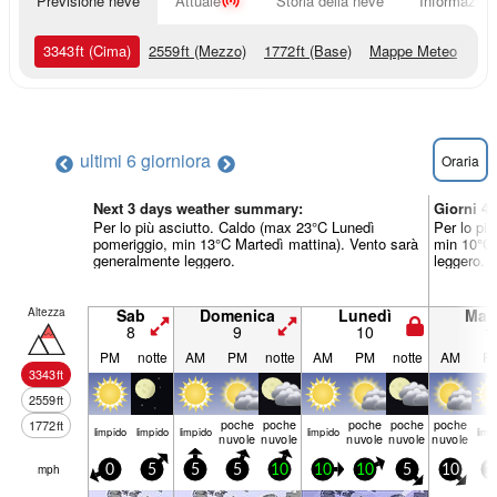
Previsione neve
Attuale
Storia della neve
Informazioni
3343
ft
(Cima)
2559
ft
(Mezzo)
1772
ft
(Base)
Mappe Meteo
ultimi 6 giorni
ora
Oraria
Next 3 days weather summary:
Giorni 4
Per lo più asciutto. Caldo (max 23°C Lunedì
Per lo pi
pomeriggio, min 13°C Martedì mattina). Vento sarà
min 10°C 
generalmente leggero.
leggero.
Altezza
Sab
Domenica
Lunedì
Mart
8
9
10
1
PM
notte
AM
PM
notte
AM
PM
notte
AM
P
3343
ft
2559
ft
poche
poche
poche
poche
poche
1772
ft
limp­ido
limp­ido
limp­ido
limp­ido
limp­
nuvole
nuvole
nuvole
nuvole
nuvole
mph
0
5
5
5
10
10
10
5
10
1