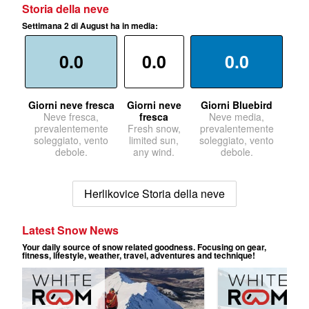
Storia della neve
Settimana 2 di August ha in media:
0.0
0.0
0.0
Giorni neve fresca
Giorni neve
Giorni Bluebird
Neve fresca,
fresca
Neve media,
prevalentemente
Fresh snow,
prevalentemente
soleggiato, vento
limited sun,
soleggiato, vento
debole.
any wind.
debole.
Herlikovice Storia della neve