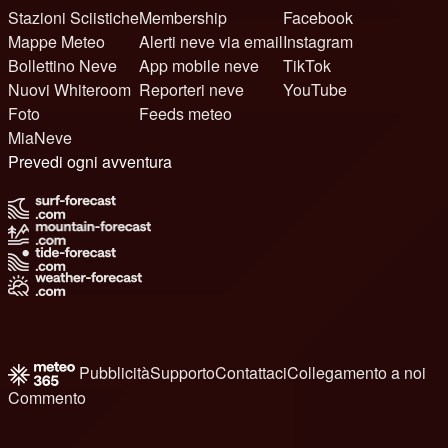
Stazioni Sciistiche
Membership
Facebook
Mappe Meteo
Alerti neve via email
Instagram
Bollettino Neve
App mobile neve
TikTok
Nuovi Whiteroom
Reporteri neve
YouTube
Foto
Feeds meteo
MiaNeve
Prevedi ogni avventura
Pubblicità
Supporto
Contattaci
Collegamento a noi
Commento