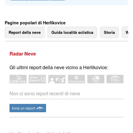
Pagine popolari di Herlikovice
Report della neve
Guida località sciistica
Storia
We
Radar Neve
Gli ultimi report della neve vicino a Herlikovice:
Non ci sono report recenti di neve
Invia un report