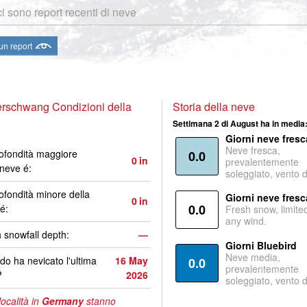
i sono report recenti di neve
 un report
rschwang Condizioni della
Storia della neve
Settimana 2 di August ha in media
Giorni neve fresc
Neve fresca,
ofondità maggiore
0.0
0
in
prevalentemente
 neve é:
soleggiato, vento 
ofondità minore della
Giorni neve fresc
0
in
0.0
é:
Fresh snow, limite
any wind.
 snowfall depth:
—
Giorni Bluebird
Neve media,
o ha nevicato l'ultima
16 May
0.0
prevalentemente
?
2026
soleggiato, vento 
località in
Germany
stanno