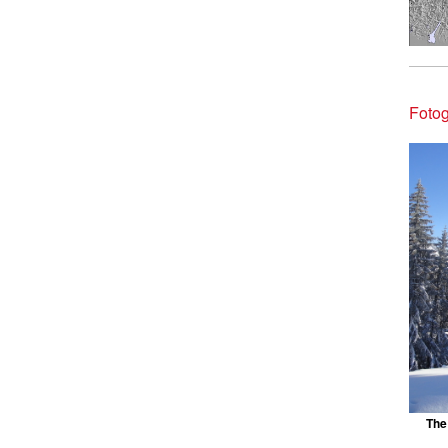
Fotog
The