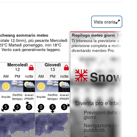
Vista oraria
rschwang sommario meteo
Riepilogo meteo giorni 7-16:
totale 12.0mm), più pesante Mercoledì
Ti interessa la previsione a 16 giorni
23°C Martedì pomeriggio, min 18°C
previsione completa e molte altre fun
. Vento sarà generalmente leggero.
diventando membro Pro.
Mercoledì
Giovedì
12
13
Snow
Pr
AM
PM
notte
AM
PM
notte
rischio
rischio
rovesci
rovesci
limp­ido
limp­ido
temporale
pioggia
temporale
pioggia
Diventa pro e intaglia:
5
5
0
0
5
5
Previsioni della neve ora
giorni
Navigazione veloce sen
pubblicità