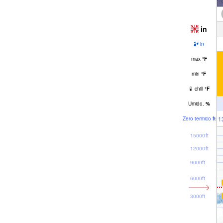
in
in
max
°
F
min
°
F
chill
°
F
Umido.
%
1
Zero termico
ft
15000ft
12000ft
9000ft
6000ft
3000ft