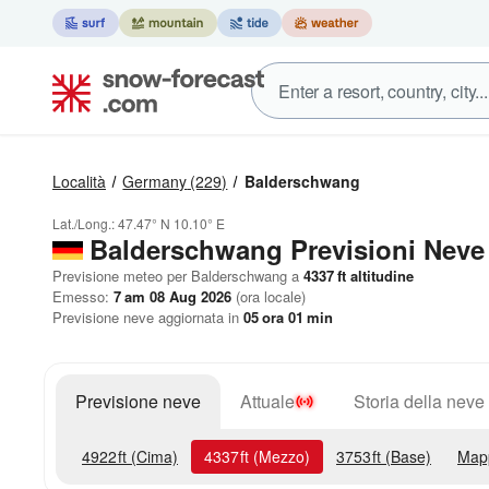
Località
Germany
(229)
Balderschwang
Lat./Long.:
47.47° N
10.10° E
Balderschwang Previsioni Neve
Previsione meteo per Balderschwang a
4337
ft
altitudine
Emesso:
7 am 08 Aug 2026
(ora locale)
Previsione neve aggiornata in
05
ora
01
min
Previsione neve
Attuale
Storia della neve
4922
ft
(Cima)
4337
ft
(Mezzo)
3753
ft
(Base)
Map