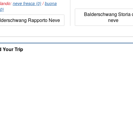
lando:
neve fresca (0)
/
buona
(0)
Balderschwang Storia 
lderschwang Rapporto Neve
neve
d Your Trip