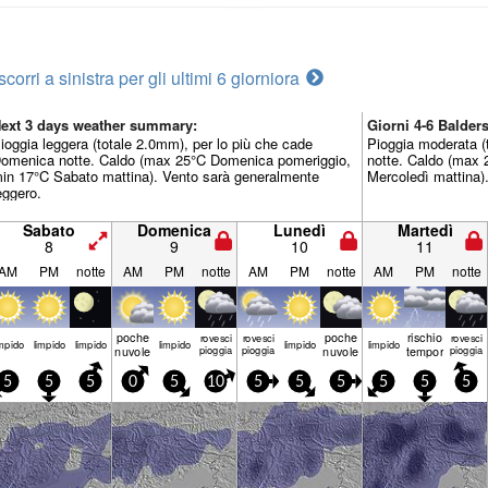
scorri a sinistra per gli ultimi 6 giorni
ora
ext 3 days weather summary:
Giorni 4-6 Balde
ioggia leggera (totale 2.0mm), per lo più che cade
Pioggia moderata (
omenica notte. Caldo (max 25°C Domenica pomeriggio,
notte. Caldo (max 
in 17°C Sabato mattina). Vento sarà generalmente
Mercoledì mattina)
eggero.
Sabato
Domenica
Lunedì
Martedì
8
9
10
11
AM
PM
notte
AM
PM
notte
AM
PM
notte
AM
PM
notte
poche
poche
rischio
rovesci
rovesci
rovesci
mp­ido
limp­ido
limp­ido
limp­ido
limp­ido
limp­ido
nuvole
pioggia
pioggia
nuvole
temporale
pioggia
5
5
5
0
5
10
5
5
5
5
5
5