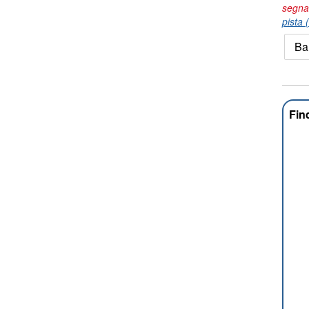
segna
pista 
Ba
Fin