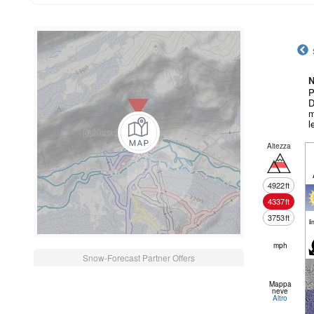
N
P
D
m
l
Altezza
4922
ft
4337
ft
3753
ft
li
mph
Snow-Forecast Partner Offers
Mappa
neve
Altro