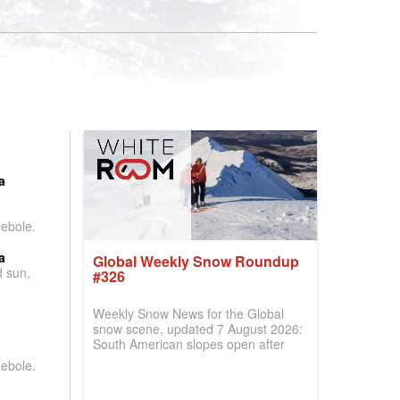
:
a
debole.
a
Global Weekly Snow Roundup
d sun,
#326
Weekly Snow News for the Global
snow scene, updated 7 August 2026:
South American slopes open after
huge snowfalls, New Zealand posts
debole.
best conditions of season so far,
Australian areas open most terrain of