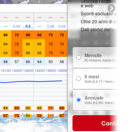
Sblocca l'accesso compl
e web
Sconti esclusivi per i m
—
—
—
—
—
—
Oltre 20 anni di storia d
0.2
—
0.04
—
0.08
0.04
Dati storici della neve
66
72
68
68
73
72
64
72
66
66
73
70
64
72
66
66
73
70
Mensile
Si rinnova mensilmente
68
57
66
64
50
58
14100
14400
14600
14400
14600
14800
6 mesi
Solo $ 4.17 / mese
Annuale
Solo $ 2.50 / mese
64
69
65
65
71
69
67
75
64
69
77
67
Continua