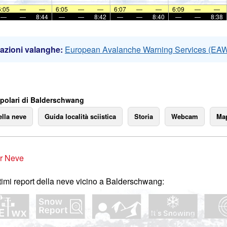
6:05
—
—
6:05
—
—
6:07
—
—
6:09
—
—
—
—
8:44
—
—
8:42
—
—
8:40
—
—
8:38
azioni valanghe:
European Avalanche Warning Services (EA
polari di Balderschwang
ella neve
Guida località sciistica
Storia
Webcam
Map
r Neve
ltimi report della neve vicino a Balderschwang: