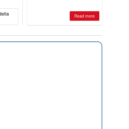
2026, northern hemisphere down to
two outdoor areas still open.
della
Read more