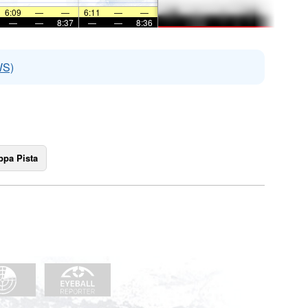
6:09
—
—
6:11
—
—
—
—
8:37
—
—
8:36
WS)
pa Pista