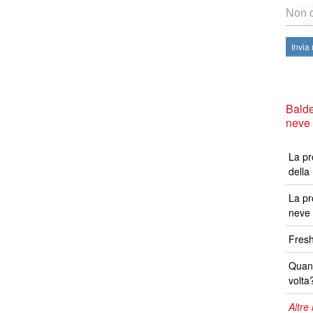
Non c
Invia
Balde
neve
La pr
della
La pr
neve 
Fresh
Quand
volta
Altre 