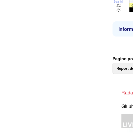
Sea lvl
Inform
Pagine po
Report d
Rada
Gli u