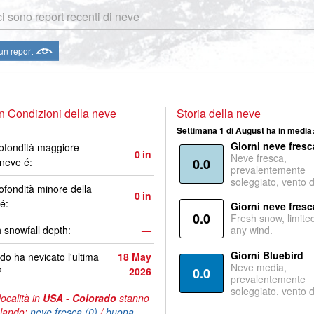
i sono report recenti di neve
 un report
 Condizioni della neve
Storia della neve
Settimana 1 di August ha in media
Giorni neve fresc
ofondità maggiore
0
in
Neve fresca,
 neve é:
0.0
prevalentemente
soleggiato, vento 
ofondità minore della
0
in
é:
Giorni neve fresc
0.0
Fresh snow, limite
 snowfall depth:
—
any wind.
Giorni Bluebird
o ha nevicato l'ultima
18 May
Neve media,
?
2026
0.0
prevalentemente
soleggiato, vento 
località in
USA - Colorado
stanno
lando:
neve fresca (0)
/
buona