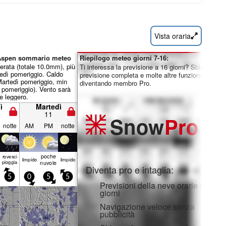
Vista oraria
 Aspen sommario meteo
Riepilogo meteo giorni 7-16:
rata (totale 10.0mm), più
Ti interessa la previsione a 16 giorni? Sblocca la
edì pomeriggio. Caldo
previsione completa e molte altre funzionalità
artedì pomeriggio, min
diventando membro Pro.
 pomeriggio). Vento sarà
e leggero.
ì
Martedì
11
Snow
Pro
notte
AM
PM
notte
poche
rovesci
limp­ido
limp­ido
pioggia
nuvole
Diventa pro e intaglia:
5
0
5
5
Previsioni della neve orarie e a 16
giorni
Navigazione veloce senza
pubblicità