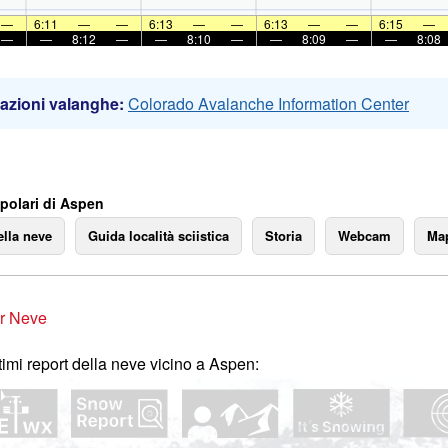
—
6:11
—
—
6:13
—
—
6:13
—
—
6:15
—
—
—
8:12
—
—
8:10
—
—
8:09
—
—
8:08
azioni valanghe:
Colorado Avalanche Information Center
polari di Aspen
ella neve
Guida località sciistica
Storia
Webcam
Map
r Neve
ltimi report della neve vicino a Aspen: