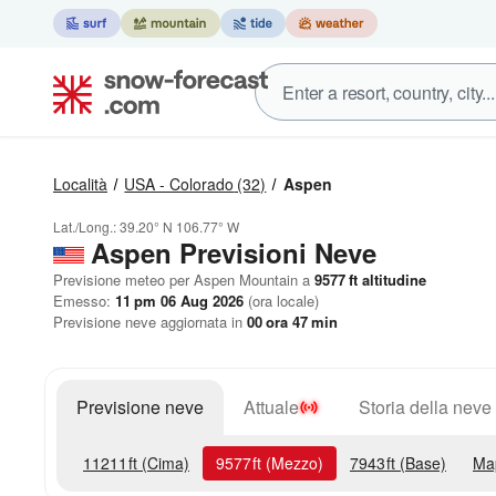
Località
USA - Colorado
(32)
Aspen
Lat./Long.:
39.20° N
106.77° W
Aspen Previsioni Neve
Previsione meteo per Aspen Mountain a
9577
ft
altitudine
Emesso:
11 pm 06 Aug 2026
(ora locale)
Previsione neve aggiornata in
00
ora
47
min
Previsione neve
Attuale
Storia della neve
11211
ft
(Cima)
9577
ft
(Mezzo)
7943
ft
(Base)
Ma