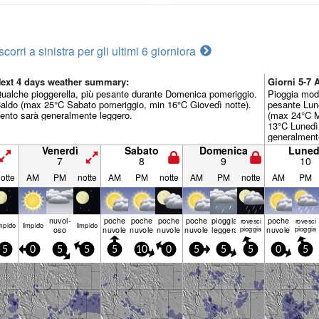
scorri a sinistra per gli ultimi 6 giorni
ora
ext 4 days weather summary:
Giorni 5-7
ualche pioggerella, più pesante durante Domenica pomeriggio.
Pioggia mode
aldo (max 25°C Sabato pomeriggio, min 16°C Giovedì notte).
pesante Lun
ento sarà generalmente leggero.
(max 24°C M
13°C Lunedì
generalment
Venerdì
Sabato
Domenica
Luned
7
8
9
10
otte
AM
PM
notte
AM
PM
notte
AM
PM
notte
AM
PM
nuvol-
poche
poche
poche
poche
pioggia
poche
rovesci
rovesci
mp­ido
limp­ido
limp­ido
oso
nuvole
nuvole
nuvole
nuvole
leggera
pioggia
nuvole
pioggia
5
0
5
5
5
10
0
5
5
5
0
5