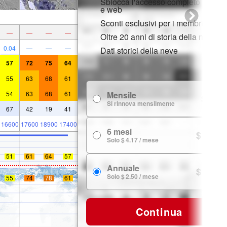
Sblocca l'accesso completo su app
e web
Sconti esclusivi per i membri
—
—
—
—
Oltre 20 anni di storia della neve
0.04
—
—
—
Dati storici della neve
57
72
75
64
55
63
68
61
54
63
68
61
Mensile
$ 7.99
Si rinnova mensilmente
67
42
19
41
16600
17600
18900
17400
6 mesi
$ 24.99
Solo $ 4.17 / mese
51
61
64
57
Annuale
$ 29.99
Solo $ 2.50 / mese
55
74
78
61
Continua