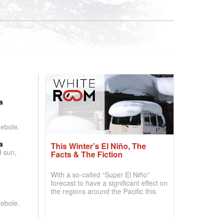
:
a
debole.
a
This Winter’s El Niño, The
d sun,
Facts & The Fiction
With a so-called “Super El Niño”
forecast to have a significant effect on
the regions around the Pacific this
winter, the question skiers are asking
debole.
is simple: book now or wait, and
where are the best odds?