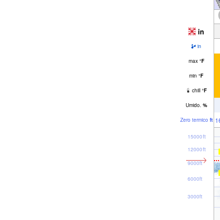
in
in
max
°
F
min
°
F
chill
°
F
Umido.
%
1
Zero termico
ft
15000ft
12000ft
9000ft
6000ft
3000ft