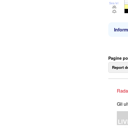
Sea lvl
Inform
Pagine po
Report d
Rada
Gli u