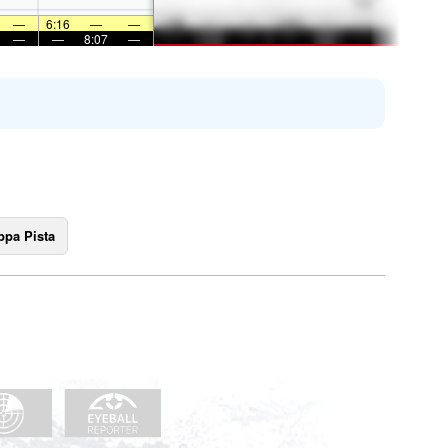
—
6:16
—
—
—
—
8:07
—
pa Pista