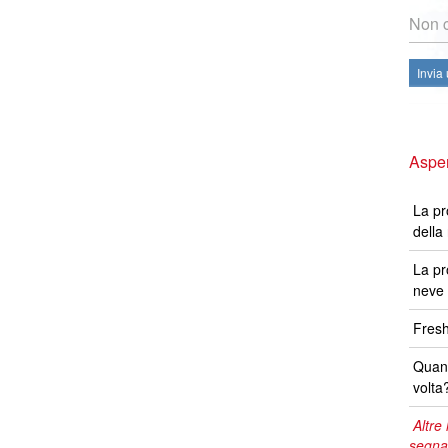
Non c
Invia
Aspen
La pr
della
La pr
neve 
Fresh
Quand
volta
Altre 
segna