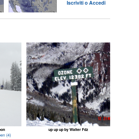
Iscriviti o Accedi
oon
up up up by Walter Fdz
pen (4)