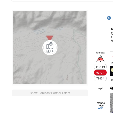
N
Q
C
V
Altezza
n
11211
ft
9577
ft
7943
ft
li
mph
Snow-Forecast Partner Offers
Mappa
neve
Altro